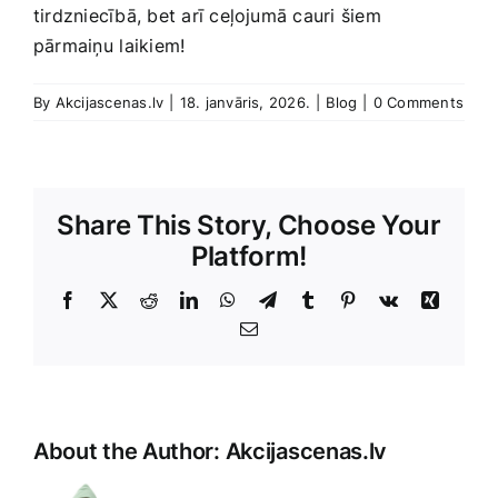
tirdzniecībā, bet ‌arī ceļojumā cauri šiem
pārmaiņu ⁤laikiem!
By
Akcijascenas.lv
|
18. janvāris, 2026.
|
Blog
|
0 Comments
Share This Story, Choose Your
Platform!
Facebook
X
Reddit
LinkedIn
WhatsApp
Telegram
Tumblr
Pinterest
Vk
Xing
E-
Pasts
Sorry,
it
seems
About the Author:
Akcijascenas.lv
that