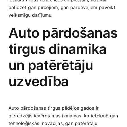
Smaržas, kosmētika
palīdzēt⁤ gan pircējiem, gan pārdevējiem⁢ paveikt
veiksmīgu darījumu.
Sports, tūrisms un atpūta
Auto pārdošanas⁣
TV un Sadzīves tehnika
tirgus dinamika
un patērētāju
Zoo preces
uzvedība
Auto pārdošanas tirgus pēdējos gados ir
pieredzējis ievērojamas izmaiņas,‌ ko ietekmē gan
tehnoloģiskās inovācijas, gan patērētāju