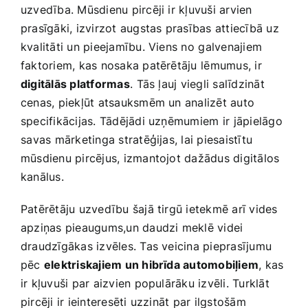
uzvedība. Mūsdienu pircēji ir kļuvuši arvien
prasīgāki, izvirzot augstas prasības attiecībā uz
kvalitāti un pieejamību. ​Viens ​no⁤ galvenajiem
faktoriem, kas nosaka patērētāju ⁣lēmumus, ir ​
digitālās platformas
. ⁤Tās ļauj viegli salīdzināt‌
cenas, piekļūt atsauksmēm un analizēt auto
specifikācijas. ‍Tādējādi‍ uzņēmumiem ir⁤ jāpielāgo
⁢savas mārketinga stratēģijas, lai piesaistītu
mūsdienu pircējus, izmantojot dažādus ‍digitālos
kanālus.
Patērētāju uzvedību‌ šajā tirgū ietekmē ​arī vides
apziņas pieaugums,un daudzi meklē videi
draudzīgākas izvēles. Tas veicina pieprasījumu
pēc
elektriskajiem un hibrīda automobiļiem
, kas⁣
ir kļuvuši par aizvien populārāku izvēli. Turklāt‌
pircēji ir ieinteresēti​ uzzināt ‌par ilgstošām‍