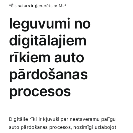
*Šis ⁣saturs‍ ir ģenerēts‌ ar MI.*
Ieguvumi no
digitālajiem
rīkiem auto
pārdošanas
procesos
Digitālie rīki ir kļuvuši par ⁢neatsveramu ⁣palīgu
‌auto pārdošanas procesos, ⁤nozīmīgi‍ uzlabojot