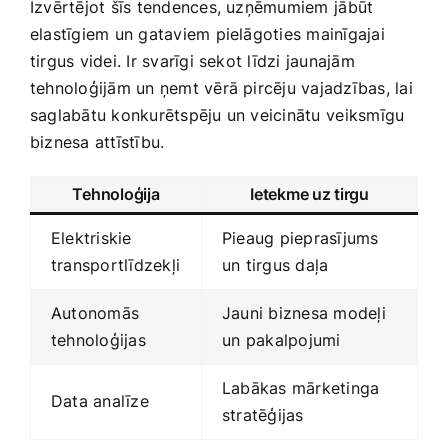
Izvērtējot šīs tendences, uzņēmumiem ⁢jābūt
elastīgiem un gataviem pielāgoties​ mainīgajai
tirgus‌ videi. ‌Ir svarīgi sekot līdzi jaunajām
tehnoloģijām un ņemt‍ vērā pircēju ​vajadzības, lai
saglabātu konkurētspēju un veicinātu⁤ veiksmīgu
biznesa attīstību.
Tehnoloģija
Ietekme ⁤uz tirgu
Elektriskie
Pieaug pieprasījums
transportlīdzekļi
‌un tirgus daļa
Autonomās⁤
Jauni biznesa modeļi
tehnoloģijas
un ⁣pakalpojumi
Labākas ‍mārketinga
Data analīze
stratēģijas