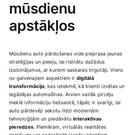
mūsdienu
apstākļos
Mūsdienu auto‍ pārdošanas ⁣vide pieprasa jaunas
stratēģijas un pieeju, lai risinātu dažādus
izaicinājumus, ar kuriem saskaras tirgotāji.⁤ Viens
⁤no galvenajiem​ aspektiem ​ir
digitālā
transformācija
, ⁤kas ⁤ietekmē,‍ kā ⁣klienti izvēlas un⁣
iegādājas automašīnas. Arvien vairāk pircēju‌
meklē informāciju⁢ tiešsaistē, tāpēc ir svarīgi, ​lai
⁣auto‍ pārdevēji sekotu līdzi modernām
tehnoloģijām un piedāvātu
interaktīvas⁢
pieredzes
. Piemēram, virtuālās⁣ realitātes