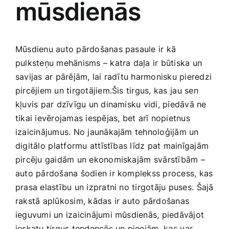
mūsdienās
Medicīnas preces
Mobilie telefoni, planšetdatori
Mūsdienu auto pārdošanas pasaule ir⁢ kā
pulksteņu mehānisms – katra daļa ‍ir būtiska un
Pakalpojumi
savijas ar pārējām, lai ‍radītu ‍harmonisku pieredzi
pircējiem un tirgotājiem.Šis tirgus, kas⁤ jau sen
kļuvis‍ par dzīvīgu ‌un dinamisku vidi,‍ piedāvā ne
Pārtikas preces
tikai ievērojamas iespējas, bet arī nopietnus
izaicinājumus. No jaunākajām tehnoloģijām un
Preces birojam
digitālo⁣ platformu attīstības līdz pat ‌mainīgajām
pircēju gaidām un ekonomiskajām ⁢svārstībām –
Preces pieaugušajiem
auto pārdošana šodien ir komplekss process, kas
​prasa elastību ‍un izpratni no tirgotāju puses. ⁣Šajā
rakstā aplūkosim, ‌kādas ir ‌auto pārdošanas
Rotaļlietas, bērnu preces
ieguvumi un izaicinājumi mūsdienās, piedāvājot​
ieskatu tirgus tendencēs un pieejām, ⁢kas ⁤var⁤