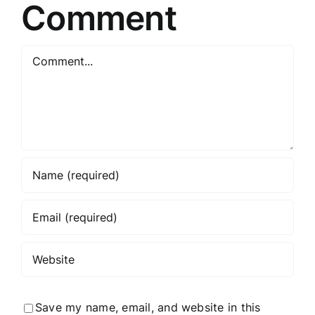
theme
Comment
you’d
like
Comment
the
article
title
to
focus
on?
Save my name, email, and website in this