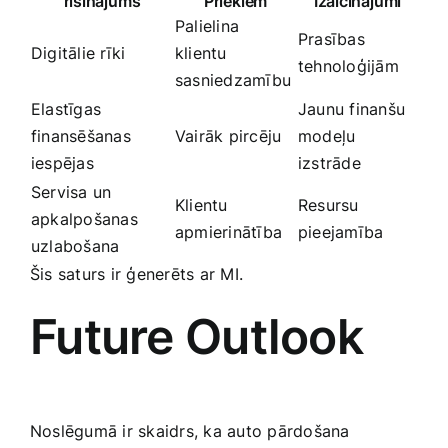
risinājums
Priekiem
Izaicinājumi
Palielina
Prasības
Digitālie rīki
klientu
tehnoloģijām
‍sasniedzamību
Elastīgas
Jaunu finanšu
finansēšanas
Vairāk pircēju
modeļu
‍iespējas
izstrāde
Servisa un⁤
Klientu
Resursu
apkalpošanas
apmierinātība
pieejamība
uzlabošana
Šis saturs​ ir ‍ģenerēts⁤ ar MI.
Future Outlook
Noslēgumā ir skaidrs, ka ⁣auto pārdošana‍