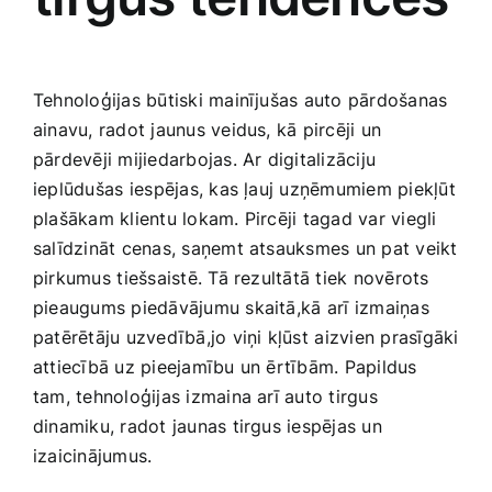
Tehnoloģijas būtiski mainījušas auto pārdošanas
ainavu, radot jaunus veidus, kā pircēji un
pārdevēji mijiedarbojas. Ar digitalizāciju
ieplūdušas ⁣iespējas, kas ļauj ‌uzņēmumiem piekļūt
​plašākam klientu lokam. ‌Pircēji tagad ‍var‍ viegli‍
salīdzināt cenas, saņemt atsauksmes un pat veikt
pirkumus ⁢tiešsaistē. Tā rezultātā tiek novērots
pieaugums piedāvājumu skaitā,kā⁢ arī izmaiņas
patērētāju uzvedībā,jo viņi kļūst ⁣aizvien prasīgāki
attiecībā uz​ pieejamību‌ un ērtībām. Papildus
tam, tehnoloģijas izmaina arī auto tirgus
dinamiku, radot jaunas tirgus iespējas un
izaicinājumus.