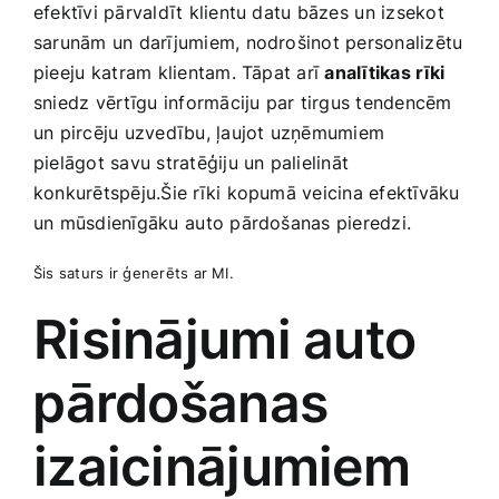
efektīvi pārvaldīt klientu datu bāzes⁣ un izsekot
sarunām un darījumiem, nodrošinot personalizētu
pieeju ⁤katram klientam. Tāpat arī​
analītikas ⁢rīki
sniedz vērtīgu ⁤informāciju par tirgus‌ tendencēm
‍un ​pircēju uzvedību, ļaujot uzņēmumiem
pielāgot‍ savu stratēģiju un palielināt
konkurētspēju.Šie rīki kopumā‌ veicina efektīvāku
un mūsdienīgāku ⁣auto pārdošanas pieredzi.
Šis‌ saturs‍ ir ģenerēts‌ ar MI.
Risinājumi auto
⁤pārdošanas​
izaicinājumiem