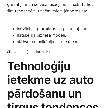
garantijām un ‌servisa iespējām. lai sekotu līdzi
šīm tendencēm, uzņēmumiem ⁢jānodrošina:
⁢ ‍
inovācijas‍ produktos​ un ‌pakalpojumos,
ilgtspējīgi biznesa modeļi,
aktīva komunikācija​ ar klientiem.
Šis ⁤saturs ir ģenerēts ar MI.
Tehnoloģiju
ietekme uz auto
pārdošanu un
tirgus tendences