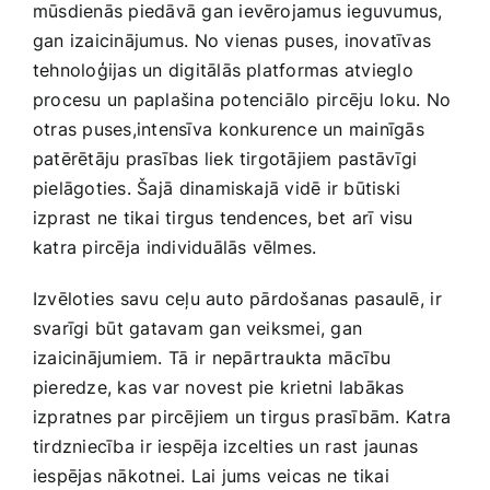
mūsdienās piedāvā gan ievērojamus ieguvumus,
gan‌ izaicinājumus. No vienas puses, inovatīvas
tehnoloģijas un digitālās platformas atvieglo
procesu un paplašina potenciālo⁤ pircēju⁤ loku. No
otras puses,intensīva⁤ konkurence un mainīgās​
patērētāju prasības liek tirgotājiem pastāvīgi
pielāgoties. Šajā ⁤dinamiskajā​ vidē ir būtiski
izprast‍ ne tikai tirgus tendences, ‍bet ⁤arī visu‌
katra pircēja⁣ individuālās​ vēlmes.
Izvēloties savu ceļu auto​ pārdošanas pasaulē, ⁤ir
svarīgi⁢ būt ‌gatavam‍ gan veiksmei, gan⁤
izaicinājumiem. ⁢Tā ir⁢ nepārtraukta ⁣mācību
pieredze, kas var novest pie‌ krietni labākas
izpratnes par pircējiem un tirgus⁣ prasībām. ​Katra
tirdzniecība⁤ ir iespēja​ izcelties un⁢ rast jaunas
iespējas nākotnei. Lai jums ⁤veicas ne⁤ tikai⁢