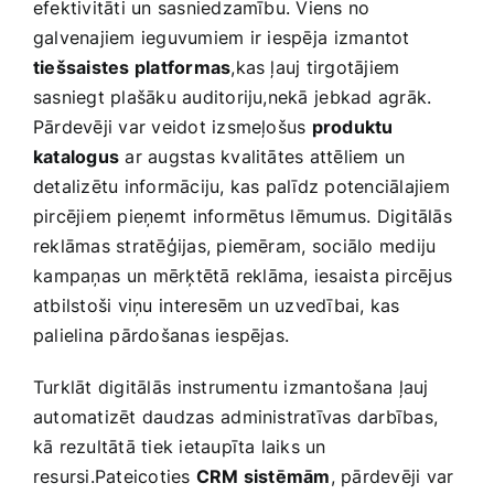
efektivitāti un sasniedzamību. ‌Viens​ no
galvenajiem‍ ieguvumiem ir ⁢iespēja⁤ izmantot
tiešsaistes platformas
,kas ļauj ‌tirgotājiem ​
sasniegt plašāku auditoriju,nekā ⁤jebkad agrāk. ​
Pārdevēji var veidot izsmeļošus
produktu
katalogus
ar augstas kvalitātes attēliem un
detalizētu informāciju, kas palīdz potenciālajiem
pircējiem pieņemt⁣ informētus⁢ lēmumus. Digitālās
reklāmas stratēģijas, piemēram,⁢ sociālo mediju
⁣kampaņas⁢ un⁣ mērķtētā reklāma,‍ iesaista pircējus
atbilstoši viņu ⁤interesēm un uzvedībai, kas⁤
palielina pārdošanas iespējas.
Turklāt digitālās ⁣instrumentu izmantošana ⁢ļauj
automatizēt daudzas⁤ administratīvas darbības,‍
kā‍ rezultātā tiek ietaupīta laiks un
resursi.Pateicoties
CRM sistēmām
, pārdevēji var