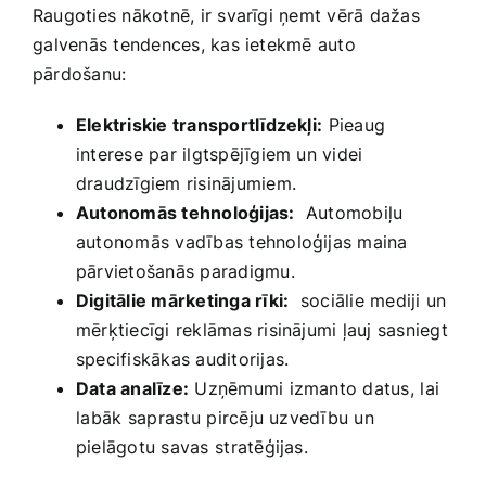
Raugoties nākotnē, ir svarīgi ņemt vērā dažas
⁤galvenās tendences, kas ‍ietekmē‌ auto
pārdošanu:
Elektriskie transportlīdzekļi:
⁢Pieaug
interese par‍ ilgtspējīgiem un videi
draudzīgiem risinājumiem.
Autonomās ​tehnoloģijas:
‍ Automobiļu
autonomās vadības tehnoloģijas maina
pārvietošanās paradigmu.
Digitālie mārketinga rīki:
⁤ sociālie mediji un
mērķtiecīgi reklāmas risinājumi​ ļauj​ sasniegt
specifiskākas auditorijas.
Data analīze:
Uzņēmumi‌ izmanto datus, ⁤lai
⁤labāk⁢ saprastu⁤ pircēju uzvedību un
pielāgotu savas ⁤stratēģijas.