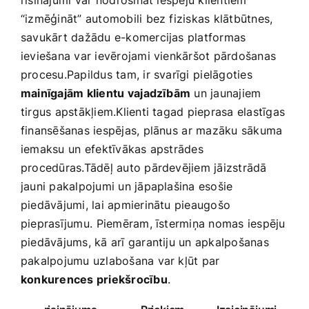
risinājumi var⁣ nodrošināt iespēju klientiem
“izmēģināt” automobili bez fiziskas​ klātbūtnes,⁤
savukārt dažādu e-komercijas platformas
ieviešana var ievērojami vienkāršot pārdošanas
procesu.Papildus tam, ir svarīgi⁣ pielāgoties
mainīgajām klientu ⁤vajadzībām
un jaunajiem
tirgus apstākļiem.Klienti tagad pieprasa​ elastīgas
finansēšanas iespējas, ‌plānus ⁣ar mazāku sākuma
iemaksu ⁢un efektīvākas apstrādes
procedūras.Tādēļ auto‌ pārdevējiem jāizstrādā
jauni‍ pakalpojumi un jāpaplašina esošie
piedāvājumi, lai apmierinātu pieaugošo
pieprasījumu.⁢ Piemēram, īstermiņa nomas iespēju
piedāvājums, kā arī garantiju un apkalpošanas
pakalpojumu uzlabošana var kļūt par
konkurences priekšrocību
. ​⁣