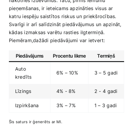
⁣nākotnes izdevumus. Taču, pirms lēmumu
pieņemšanas, ir ieteicams apzināties visus⁢ ar
katru iespēju saistītos riskus un priekšrocības.
Svarīgi ir arī ​salīdzināt ⁣piedāvājumus ⁤un‌ apzināt,
kādas ‌izmaksas⁤ varētu ‍rasties ⁣ilgtermiņā.
Piemēram,dažādi piedāvājumi var ietvert:
Piedāvājums
Procentu likme
Termiņš
Auto⁢
6% – 10%
3​ – 5 ‌gadi
kredīts
Līzings
4% -‌ 8%
2‍ -⁢ 4 gadi
Izpirkšana
3% – ⁣7%
1 – ‍3 ‍gadi
Šis saturs ir ģenerēts ‌ar MI.