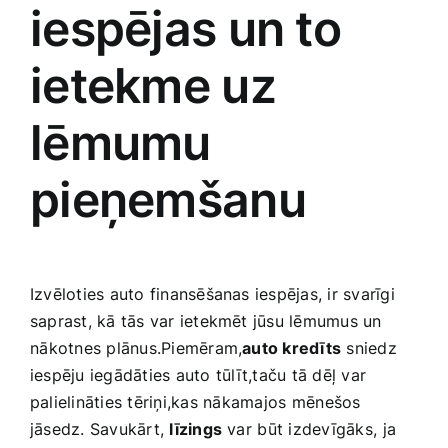
iespējas un to
ietekme uz
lēmumu
pieņemšanu
Izvēloties auto​ finansēšanas iespējas, ir svarīgi⁣
saprast, kā tās var ietekmēt jūsu lēmumus un
⁤nākotnes plānus.Piemēram,
auto kredīts
sniedz
iespēju iegādāties auto ⁢tūlīt,taču ​tā dēļ var
palielināties​ tēriņi,kas⁣ nākamajos⁢ mēnešos
jāsedz. Savukārt,
līzings
var ⁣būt izdevīgāks,⁢ ja