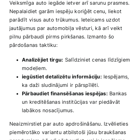
Veiksmīga ⁢auto⁢ iegāde ietver ‍arī sarunu prasmes.
Nepalaidiet garām iespēju⁢ koriģēt cenu, liekot
parādīt⁢ visus⁤ auto trūkumus.⁤ Ieteicams uzdot‌
jautājumus par automobiļa vēsturi, kā arī ⁤veikt
⁤pilnu pārbaudi pirms pirkšanas. Izmanto šo
pārdošanas ⁢taktiku:
Analizējiet tirgu:
Salīdziniet cenas līdzīgiem
modeļiem.
iegūstiet detalizētu ‌informāciju:
Iespējams,
ka ‍daži sludinājumi ir pārspīlēti.
Pārbaudiet finansēšanas iespējas:
Bankas
⁣un​ kreditēšanas institūcijas var piedāvāt
labākos nosacījumus.
Neaizmirstiet par auto​ apdrošināšanu. Izvēlieties
piemērotāko variantu​ atbilstoši⁣ jūsu braukšanas