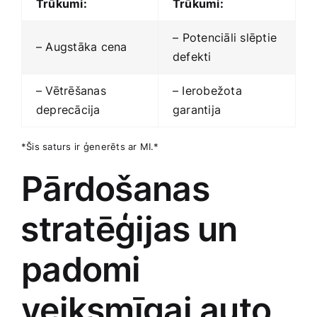
Trūkumi:
Trūkumi:
– ⁢Potenciāli slēptie
– Augstāka cena
defekti
– Vētrēšanas
– Ierobežota
deprecācija
garantija
*Šis saturs ⁤ir ģenerēts ar MI.*
Pārdošanas
⁣stratēģijas ⁢un
padomi
veiksmīgai auto