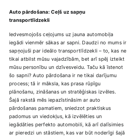
Medicīnas preces
Auto ⁣pārdošana: ⁣Ceļš uz sapņu
transportlīdzekli
Mobilie telefoni, planšetdatori
Iedvesmojošs ⁢ceļojums‌ uz ⁣jauna automobiļa
Pakalpojumi
iegādi vienmēr sākas​ ar sapni. Daudzi no mums ir⁢
sapņojuši par ideālo transportlīdzekli ‍– to, kas ne
tikai atbilst mūsu vajadzībām, bet arī‍ spēj‌ izteikt
Pārtikas preces
mūsu personību ⁣un dzīvesveidu. Taču kā īstenot​
šo sapni? Auto pārdošana ir ​ne tikai ⁤darījumu
Preces birojam
process; tā ir māksla, kas prasa⁣ rūpīgu
plānošanu, ‍zināšanas un stratēģiskas izvēles.‍
Šajā ​rakstā ‍mēs‍ iepazīstināsim ar auto
Preces pieaugušajiem
⁣pārdošanas⁣ pamatiem, sniedzot praktiskus
padomus un viedokļus, kā izvēlēties un
Rotaļlietas, bērnu preces
iegādāties perfekto automobili, ‌kā arī dalīsimies
ar pieredzi⁤ un stāstiem, ⁤kas var ​būt noderīgi šajā ​