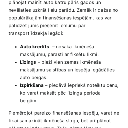
plānojat mainīt auto katru ‍pāris gados un
nevēlaties uzkrāt lielu ⁢parādu. Zemāk ir dažas no
populārākajām finansēšanas iespējām, kas var
palīdzēt jums pieņemt lēmumu par
transportlīdzekļa iegādi:
Auto ‍kredīts
⁤ – nosaka ikmēneša‌
maksājumu, parasti​ ar fiksētu⁢ likmi.
Līzings
– bieži vien zemas ⁤ikmēneša
maksājumu saistības un iespēja iegādāties
auto beigās.
Izpirkšana
– piedāvā iepriekš ‌noteiktu cenu,
ko ​varat maksāt pēc līzinga​ perioda
beigām.
Piemērojot pareizo finansēšanas iespēju, varat​ ne
tikai samazināt ikmēneša slogu, ​bet arī⁣ plānot