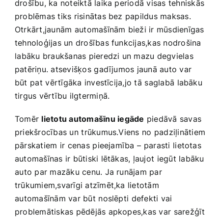
‌drošību, ka noteiktā​ laika periodā visas ‍tehniskās
problēmas tiks risinātas bez papildus maksas.
Otrkārt,jaunām ⁣automašīnām bieži ​ir mūsdienīgas⁢
tehnoloģijas un drošības​ funkcijas,kas nodrošina
⁢labāku braukšanas pieredzi un mazu degvielas
patēriņu. atsevišķos⁢ gadījumos​ jaunā auto‌ var
būt⁣ pat ⁤vērtīgāka​ investīcija,jo tā ⁣saglabā ⁤labāku⁣
tirgus vērtību‍ ilgtermiņā.
Tomēr
lietotu automašīnu⁤ iegāde
piedāvā savas
priekšrocības un⁤ trūkumus.Viens​ no ⁢padziļinātiem
pārskatiem ir⁤ cenas ⁢pieejamība⁢ – ⁣parasti ⁢lietotas
automašīnas‍ ir būtiski lētākas, ļaujot ⁤iegūt labāku
⁣auto ‌par mazāku cenu. Ja runājam par
trūkumiem,svarīgi atzīmēt,ka lietotām
⁤automašīnām var būt⁣ noslēpti⁣ defekti vai
problemātiskas pēdējās apkopes,kas var ⁤sarežģīt