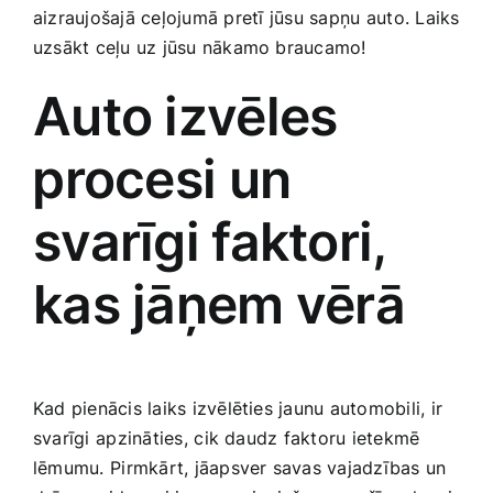
aizraujošajā ceļojumā​ pretī ⁣jūsu ​sapņu⁣ auto. Laiks
Smaržas, kosmētika
uzsākt ceļu uz jūsu nākamo braucamo!
Auto izvēles
Sports, tūrisms un atpūta
⁣procesi un
TV un Sadzīves tehnika
svarīgi faktori,
Zoo preces
kas jāņem vērā
Kad pienācis‍ laiks izvēlēties jaunu automobili, ir⁣
svarīgi ⁣apzināties, ⁣cik daudz faktoru‍ ietekmē
lēmumu.⁢ Pirmkārt, jāapsver savas ‌vajadzības un