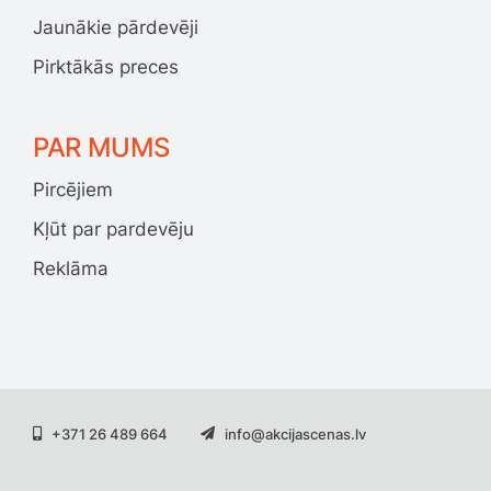
Jaunākie pārdevēji
Pirktākās preces
PAR MUMS
Pircējiem
Kļūt par pardevēju
Reklāma
+371 26 489 664
info@akcijascenas.lv