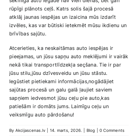
sekmīga‌ auto‍ iegāde nav vien dienas, bet⁣ gan
‍rūpīgi plānots ceļš.⁣ Katrs solis šajā procesā
‍atklāj jaunas iespējas ⁣un ⁣izaicina mūs izdarīt
izvēles,⁤ kas var būtiski ‌ietekmēt mūsu ikdienu un
brīvības sajūtu.
Atcerieties,⁤ ka neskaitāmas ⁣auto iespējas ir
⁣pieejamas, un⁣ jūsu ⁢sapņu auto meklējumi ⁤ir vairāk
⁢nekā tikai transportlīdzekļa seçšana. ‍Tie ir‍ par
jūsu ‌stilu,jūsu dzīvesveidu‍ un ⁤jūsu stāstu.
‌Iegūstiet pietiekami informācijas,nogādājiet⁢
sajūtas​ procesā un galu galā ļaujiet ⁢saviem
sapņiem ⁣iedvesmot jūsu ⁣ceļu pie auto,kas
patiešām ⁢ir domāts jums. Laimīgu ceļu un
veiksmīgu‌ auto ​pārdošanu!
By
Akcijascenas.lv
|
14. marts, 2026.
|
Blog
|
0 Comments