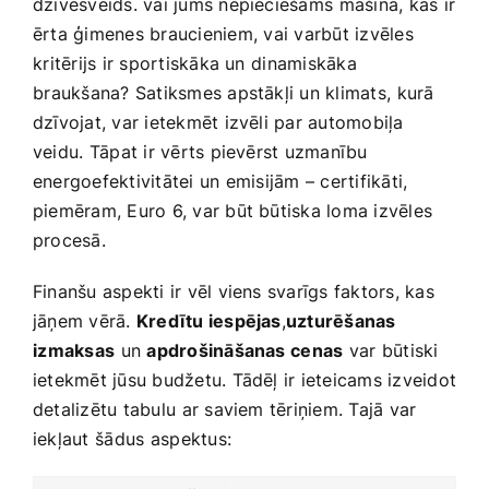
dzīvesveids. vai jums‍ nepieciešams⁤ mašīna, ⁢kas ir
ērta ģimenes braucieniem, ⁢vai varbūt izvēles
⁣kritērijs ir sportiskāka un⁢ dinamiskāka
⁣braukšana? Satiksmes apstākļi un klimats,⁣ kurā
dzīvojat, var‌ ietekmēt izvēli par‌ automobiļa
veidu.⁣ Tāpat ir‍ vērts pievērst uzmanību
energoefektivitātei ⁣un emisijām – certifikāti,
piemēram, Euro‍ 6, var būt būtiska ​loma​ izvēles
‍procesā.
Finanšu aspekti ir vēl viens svarīgs faktors, kas
jāņem vērā.
Kredītu iespējas
,
uzturēšanas
⁤izmaksas
⁣un​
apdrošināšanas ⁣cenas
var⁣ būtiski
ietekmēt jūsu budžetu.​ Tādēļ ir ieteicams izveidot
detalizētu tabulu ⁤ar saviem​ tēriņiem.‌ Tajā​ var
iekļaut ⁣šādus⁣ aspektus: