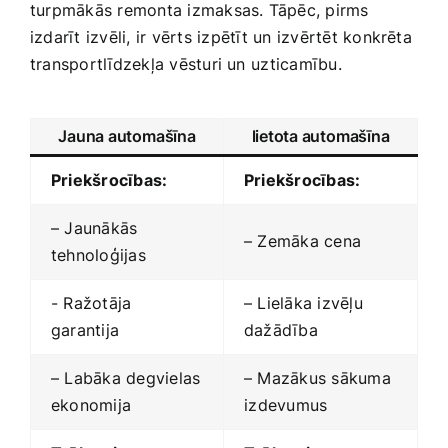
turpmākās remonta izmaksas. Tāpēc, pirms
izdarīt izvēli, ir vērts ⁤izpētīt un izvērtēt ‌konkrēta
transportlīdzekļa‌ vēsturi un ⁣uzticamību.
Jauna automašīna
lietota automašīna
Priekšrocības:
Priekšrocības:
– Jaunākās
– Zemāka cena
tehnoloģijas
-‌ Ražotāja
– Lielāka izvēļu
‍garantija
dažādība
– Labāka degvielas
– Mazākus sākuma
ekonomija
⁤izdevumus