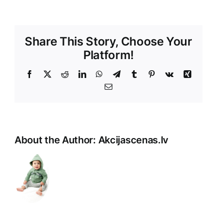
Share This Story, Choose Your
Platform!
Facebook
X
Reddit
LinkedIn
WhatsApp
Telegram
Tumblr
Pinterest
Vk
Xing
E-
Pasts
About the Author:
Akcijascenas.lv