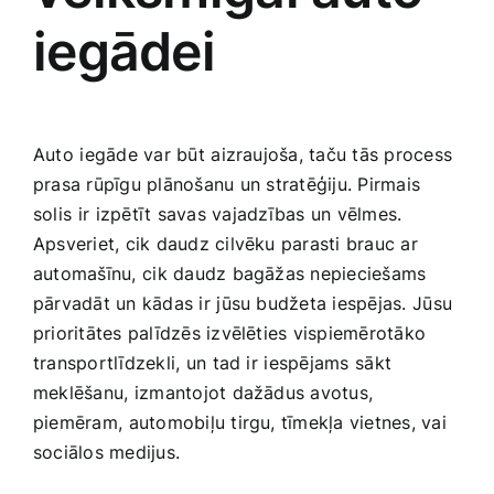
‌iegādei
Auto ⁤iegāde‌ var būt ⁢aizraujoša,​ taču tās process⁣
prasa rūpīgu plānošanu‍ un⁣ stratēģiju. Pirmais
solis⁤ ir ⁣izpētīt savas⁤ vajadzības​ un vēlmes.‌
Apsveriet, cik daudz cilvēku parasti brauc ‍ar
automašīnu,⁣ cik daudz bagāžas‍ nepieciešams
pārvadāt un ‍kādas ir⁣ jūsu budžeta iespējas.⁢ Jūsu
prioritātes palīdzēs izvēlēties ‍vispiemērotāko
transportlīdzekli, un ⁣tad ir ⁢iespējams⁤ sākt
meklēšanu,⁢ izmantojot dažādus avotus,⁣
piemēram, ⁤automobiļu tirgu, tīmekļa vietnes, ‍vai‍
sociālos‌ medijus.