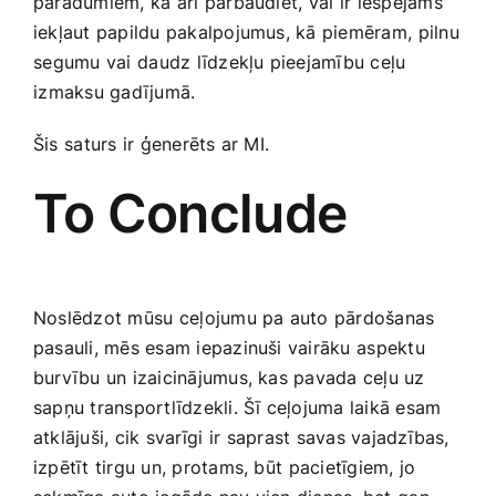
paradumiem, ​kā arī⁣ pārbaudiet,​ vai ir ⁢iespējams
iekļaut​ papildu pakalpojumus, kā piemēram, ⁢pilnu
⁤segumu vai⁢ daudz līdzekļu ​pieejamību ceļu
⁢izmaksu gadījumā.
Šis ⁢saturs ir ģenerēts ‍ar MI.
To Conclude
Noslēdzot mūsu ⁢ceļojumu pa auto pārdošanas⁣
pasauli, ‍mēs‌ esam iepazinuši ​vairāku ⁤aspektu ​
burvību un izaicinājumus, kas‍ pavada ‍ceļu ‍uz ​
sapņu transportlīdzekli. Šī ceļojuma ‌laikā esam​
atklājuši, cik svarīgi ⁤ir ⁣saprast savas vajadzības,⁣
izpētīt tirgu un, protams, būt⁢ pacietīgiem, ​jo