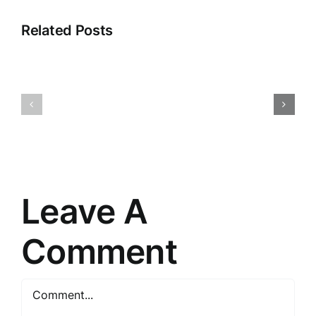
Related Posts
Atklājot
Digitālā
noslēpumus:
reklāma:
Ceļojums
Iespējas
cauri
un
“”
izaicināju
pasaulē
mūsdienā
Leave A
Comment
Comment