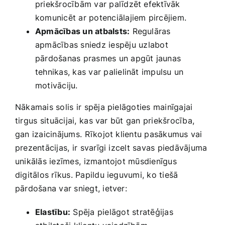
priekšrocībām var palīdzēt efektīvāk
komunicēt ar potenciālajiem pircējiem.
Apmācības un atbalsts:
Regulāras
apmācības ​sniedz iespēju⁣ uzlabot
pārdošanas prasmes un apgūt jaunas
tehnikas, kas var palielināt impulsu un
‍motivāciju.
Nākamais solis ir⁣ spēja pielāgoties mainīgajai
tirgus⁣ situācijai, ⁢kas var būt gan priekšrocība,
gan izaicinājums. ⁣Rīkojot klientu pasākumus vai‌
prezentācijas, ir⁢ svarīgi ​izcelt savas piedāvājuma
unikālās iezīmes, ⁣izmantojot​ mūsdienīgus
digitālos rīkus. Papildu ieguvumi, ko tiešā
pārdošana var sniegt, ietver:
Elastību:
Spēja‍ pielāgot⁢ stratēģijas