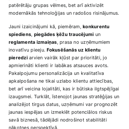
patērētāju ⁢grupas vēlmes, bet​ arī aktivizēt
modernākās tehnoloģijas un radošos ⁢risinājumus.
Jauni izaicinājumi kā, ⁣piemēram,
konkurentu
spiediens
,
piegādes ķēžu traucējumi
un⁢
reglamenta izmaiņas
, prasa no uzņēmumiem
inovatīvu pieeju.
Fokusēšanās uz klientu
pieredzi
arvien ⁤vairāk ⁢kļūst par prioritāti, jo
apmierināti klienti ir labākas⁤ atsauces avots.
⁣Pakalpojumu personalizācija un kvalitatīva
apkalpošana⁤ ne tikai uzlabo klientu attiecības,
bet arī ‍veicina ⁣lojalitāti, kas⁣ ir būtiska ilgtspējīgai
izaugsmei. Turklāt,​ īstenojot jaunas stratēģijas un⁤
analizējot tirgus datus, uzņēmumi var prognozēt
‍jaunas ‍iespējas un izmeklēt potenciālos​ riskus
savā biznesā, tādējādi nodrošinot stabilitāti⁣
nākotnes perspektīvā.