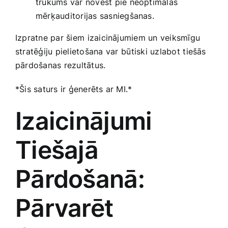
trūkums var​ novest pie neoptimālas
mērķauditorijas sasniegšanas.
Izpratne par šiem ⁣izaicinājumiem ​un veiksmīgu
stratēģiju pielietošana⁢ var ⁣būtiski ‍uzlabot ⁣tiešās
pārdošanas rezultātus.
*Šis saturs ir ģenerēts ar MI.*
Izaicinājumi
Tiešajā
Pārdošanā:
Pārvarēt