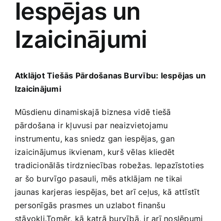
Iespējas un
Medicīnas preces
Izaicinājumi
Mobilie telefoni, planšetdatori
Pakalpojumi
Atklājot ​Tiešās ‍Pārdošanas Burvību: ​Iespējas‍ un
Izaicinājumi
Pārtikas preces
Mūsdienu dinamiskajā ⁤biznesa vidē tiešā
pārdošana ir ‍kļuvusi par‌ neaizvietojamu
Preces birojam
instrumentu, kas sniedz⁣ gan iespējas, gan
izaicinājumus⁣ ikvienam, kurš vēlas kliedēt
tradicionālās ‌tirdzniecības robežas.‍ Iepazīstoties
Preces pieaugušajiem
ar šo burvīgo pasauli, mēs atklājam ne​ tikai
jaunas karjeras ​iespējas, bet arī ceļus, kā attīstīt
Rotaļlietas, bērnu preces
personīgās prasmes un uzlabot‌ finanšu
stāvokli.Tomēr, kā katrā ⁢burvībā, ir arī noslēpumi