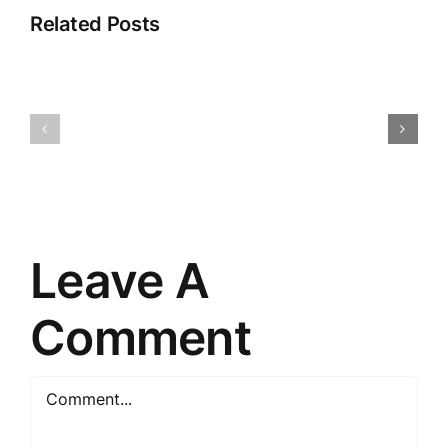
Related Posts
Saistītā
Atklājot
pieredze:
2025.
Iepazīšanās
gada
ar
Tirdzniec
tiešās
Stratēģiju
pārdošanas
Noslēpum
pasauli
Leave A
Comment
Comment