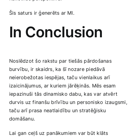
Šis ‍saturs ir ģenerēts ar ‍MI.
In Conclusion
Noslēdzot šo rakstu par tiešās pārdošanas
burvību, ‍ir skaidrs, ka šī nozare piedāvā
neierobežotas iespējas, ⁤taču vienlaikus arī
izaicinājumus, ar kuriem jārēķinās. Mēs​ esam
iepazinuši tās dinamisko dabu, kas var ⁣atvērt
durvis uz finanšu brīvību un personisko izaugsmi,
taču⁣ arī prasa‌ neatlaidību un stratēģisku
domāšanu.
Lai gan ceļš uz panākumiem var būt klāts