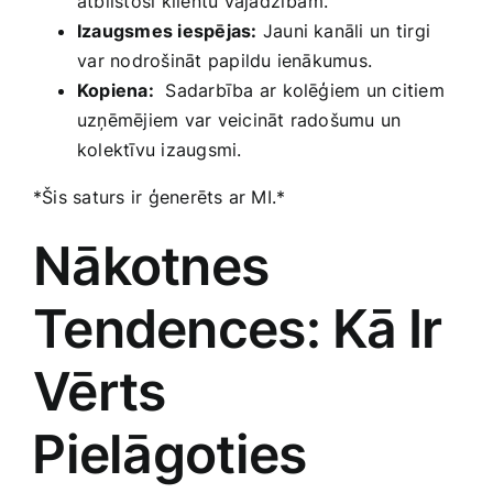
atbilstoši klientu ​vajadzībām.
Izaugsmes iespējas:
Jauni kanāli ​un ⁣tirgi
⁤var nodrošināt papildu ienākumus.
Kopiena:
​ Sadarbība ​ar kolēģiem un citiem
uzņēmējiem var veicināt radošumu un
kolektīvu izaugsmi.
*Šis​ saturs ir ģenerēts ar MI.*
Nākotnes
Tendences: Kā⁤ Ir
‍Vērts
⁤Pielāgoties