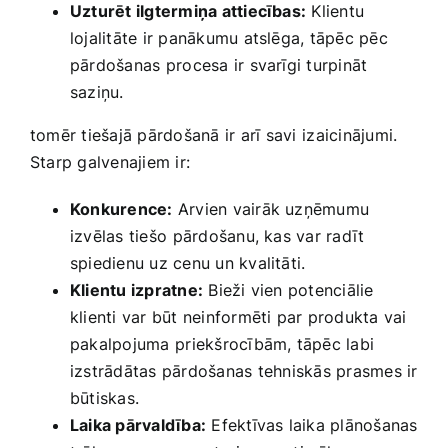
Uzturēt ilgtermiņa attiecības:
Klientu
lojalitāte‌ ir panākumu‌ atslēga, tāpēc pēc
pārdošanas⁣ procesa ir svarīgi turpināt
saziņu.
tomēr tiešajā pārdošanā ir⁣ arī savi ⁢izaicinājumi.
‍Starp galvenajiem ir:
Konkurence:
Arvien vairāk uzņēmumu
izvēlas tiešo⁢ pārdošanu, kas var‍ radīt
spiedienu uz cenu un kvalitāti.
Klientu izpratne:
Bieži vien potenciālie
klienti var būt neinformēti par produkta vai
pakalpojuma ⁣priekšrocībām, tāpēc labi
izstrādātas pārdošanas ⁢tehniskās ​prasmes ir
būtiskas.
Laika pārvaldība:
Efektīvas laika plānošanas