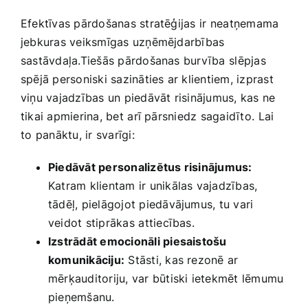
Efektīvas pārdošanas stratēģijas ⁣ir neatņemama
jebkuras ‍veiksmīgas uzņēmējdarbības
‌sastāvdaļa.Tiešās pārdošanas burvība⁣ slēpjas
spējā personiski‌ sazināties ar klientiem, izprast
viņu vajadzības un piedāvāt risinājumus, kas ne
tikai apmierina, bet ⁢arī pārsniedz sagaidīto.⁢ Lai
to⁤ panāktu, ir svarīgi:
Piedāvāt personalizētus risinājumus:
Katram klientam ir‌ unikālas vajadzības,
tādēļ, pielāgojot piedāvājumus, ‌tu vari
veidot stiprākas ⁢attiecības.
Izstrādāt emocionāli‍ piesaistošu
komunikāciju:
Stāsti,‍ kas rezonē ar
mērķauditoriju, var būtiski ietekmēt‌ lēmumu
pieņemšanu.