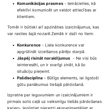
Komunikācijas prasmes
-⁣ Iemācieties, kā
efektīvi komunicēt‍ un veidot attiecības ar
klientiem.
Tomēr ir būtiski‍ arī ⁤apzināties izaicinājumus, kas
var rasties šajā​ nozarē.Zemāk ir daži no tiem:
Konkurence
⁢-‌ Liela konkurence var
apgrūtināt izcelšanos pārējo starpā.
Jāspēj risināt ⁤noraidījumus
​ -‌ Ne visi būs
ieinteresēti, un ir ‍svarīgi zināt, kā šo
situāciju pieņemt.
Pašdisciplīna
– Būtīgs elements, lai ilgstoši
gūtu panākumus ⁣tiešajā pārdošanā.
Izpratne par ieguvumiem un‌ izaicinājumiem ir‍
pirmais solis ceļā uz veiksmīgu tiešās pārdošanas⁢
karjeru. Iegūstiet pieredzi,eksperimentējiet ar