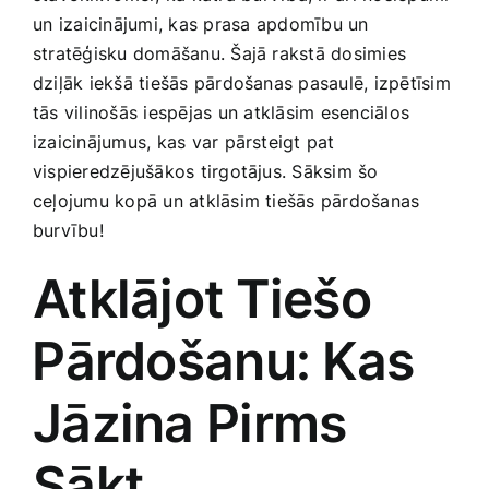
Smaržas, kosmētika
⁣un izaicinājumi, kas prasa⁢ apdomību un
stratēģisku domāšanu. Šajā rakstā​ dosimies
dziļāk iekšā tiešās pārdošanas ‌pasaulē, izpētīsim
Sports, tūrisms un atpūta
tās vilinošās iespējas ⁤un atklāsim esenciālos
izaicinājumus, kas var pārsteigt‌ pat
TV un Sadzīves tehnika
vispieredzējušākos tirgotājus. Sāksim šo
ceļojumu kopā un ‍atklāsim tiešās pārdošanas
burvību!
Zoo preces
Atklājot Tiešo
⁢Pārdošanu: Kas
Jāzina‌ Pirms
‍Sākt