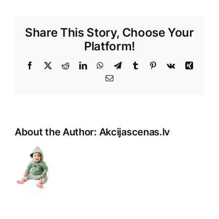
Share This Story, Choose Your
Platform!
Facebook
X
Reddit
LinkedIn
WhatsApp
Telegram
Tumblr
Pinterest
Vk
Xing
E-
Pasts
About the Author:
Akcijascenas.lv