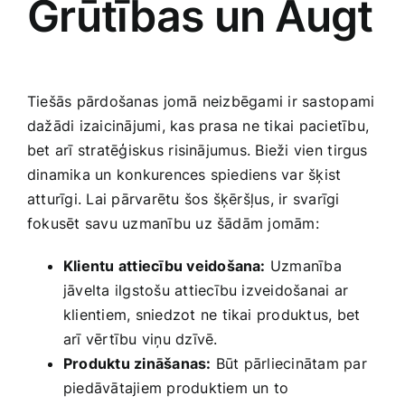
Grūtības un ⁤Augt
Tiešās pārdošanas ⁤jomā neizbēgami ir sastopami
dažādi izaicinājumi, kas prasa ne tikai‌ pacietību,
bet arī stratēģiskus⁤ risinājumus. Bieži vien⁤ tirgus
dinamika‍ un konkurences spiediens var šķist
atturīgi. Lai pārvarētu šos ‌šķēršļus, ir svarīgi⁣
fokusēt savu uzmanību uz šādām jomām:
Klientu attiecību veidošana:
Uzmanība
jāvelta ilgstošu attiecību izveidošanai⁣ ar
klientiem, sniedzot ne​ tikai produktus, bet
arī vērtību viņu dzīvē.
Produktu zināšanas:
Būt pārliecinātam par
piedāvātajiem produktiem un to