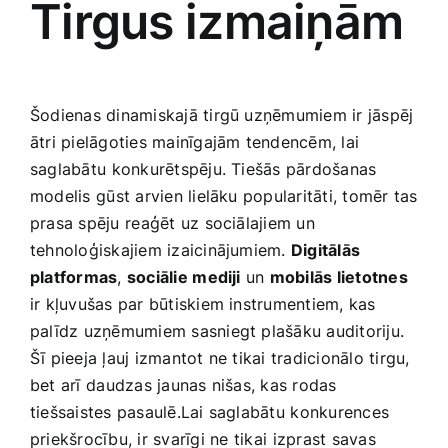
Tirgus izmaiņām
Šodienas​ dinamiskajā tirgū uzņēmumiem ir jāspēj
ātri pielāgoties mainīgajām tendencēm, lai
saglabātu⁤ konkurētspēju. Tiešās pārdošanas ​
modelis⁣ gūst arvien lielāku popularitāti, tomēr⁤ tas
prasa spēju ⁢reaģēt uz sociālajiem un
tehnoloģiskajiem izaicinājumiem.
Digitālās
platformas
,
sociālie⁤ mediji
un
mobilās lietotnes
⁤
ir kļuvušas par būtiskiem ‌instrumentiem, kas
palīdz uzņēmumiem sasniegt‍ plašāku auditoriju.
Šī pieeja ļauj izmantot ‍ne tikai tradicionālo tirgu,
bet arī ⁢daudzas jaunas nišas, kas rodas
tiešsaistes pasaulē.Lai saglabātu ⁤konkurences
priekšrocību, ir svarīgi ne ⁢tikai⁢ izprast savas