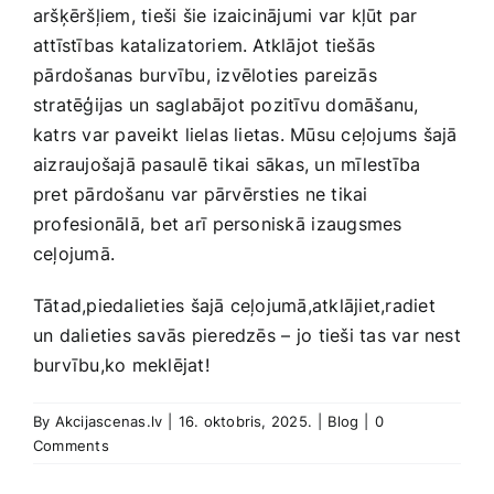
aršķēršļiem, tieši šie izaicinājumi ‌var kļūt par
attīstības katalizatoriem. Atklājot tiešās
⁤pārdošanas burvību, izvēloties ⁣pareizās
stratēģijas un saglabājot pozitīvu domāšanu,
katrs ​var paveikt ⁢lielas lietas. Mūsu ceļojums šajā
aizraujošajā pasaulē tikai⁣ sākas, un​ mīlestība
pret pārdošanu var pārvērsties⁣ ne tikai
‍profesionālā, bet arī ⁢personiskā⁤ izaugsmes‌
ceļojumā.
Tātad,piedalieties ​šajā ceļojumā,atklājiet,radiet⁤
un‍ dalieties savās⁤ pieredzēs⁢ – jo tieši tas ‌var nest
burvību,ko meklējat!
By
Akcijascenas.lv
|
16. oktobris, 2025.
|
Blog
|
0
Comments