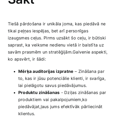
Tiešā pārdošana ir‍ unikāla joma, kas piedāvā ne
tikai peļņas iespējas, bet arī personīgas
izaugsmes ceļus. Pirms ⁤uzsākt šo‌ ceļu,​ ir būtiski​
saprast, ​ka veiksme⁣ nedienu vietā ir balstīta uz
savām ‌prasmēm ⁤un stratēģijām.Galvenie aspekti,
ko apsvērt, ir šādi:
Mērķa ‌auditorijas izpratne
– ‍Zināšana par
to, kas ir jūsu potenciālie⁤ klienti, ir svarīga,
lai⁣ pielāgotu savus piedāvājumus.
Produktu ​zināšanas
-‌ Dziļas⁣ zināšanas ⁤par
produktiem‍ vai pakalpojumiem,ko
piedāvājat,ļaus jums efektīvāk ⁢pārliecināt
klientus.