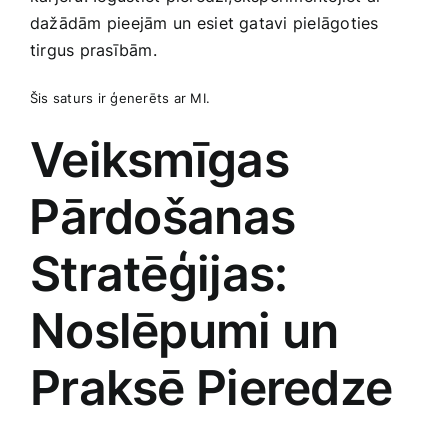
dažādām pieejām ⁢un esiet gatavi pielāgoties
tirgus prasībām.
Šis saturs ir ģenerēts ⁤ar MI.
Veiksmīgas
⁢Pārdošanas
Stratēģijas:
Noslēpumi un⁤
Praksē Pieredze