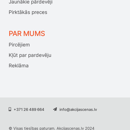
Jaunākie pārdevēji
Pirktākās preces
PAR MUMS
Pircējiem
Kļūt par pardevēju
Reklāma
+371 26 489 664
info@akcijascenas.lv
© Visas tiesības paturam. Akcijascenas.lv 2024