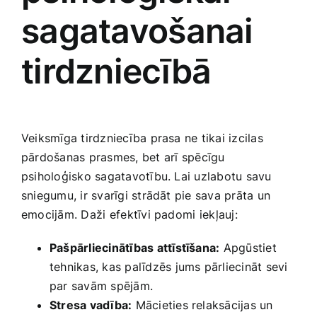
sagatavošanai
tirdzniecībā
Veiksmīga tirdzniecība prasa ne tikai izcilas
pārdošanas prasmes, bet arī⁢ spēcīgu⁤
psiholoģisko sagatavotību. Lai uzlabotu savu
sniegumu, ir svarīgi strādāt pie sava prāta un
emocijām. Daži⁢ efektīvi padomi⁤ iekļauj:
Pašpārliecinātības attīstīšana:
Apgūstiet
tehnikas, kas palīdzēs jums pārliecināt sevi
par savām spējām.
Stresa vadība:
Mācieties relaksācijas un