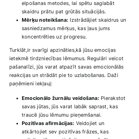
elpošanas metodes, lai spētu saglabāt
skaidru prātu⁢ pat grūtās⁢ situācijās.
Mērķu noteikšana:
Izstrādājiet skaidrus un
sasniedzamus mērķus, kas ļaus jums
koncentrēties uz progresu.
Turklāt,ir svarīgi apzināties,kā jūsu emocijas
ietekmē tirdzniecības lēmumus. Regulāri veicot
pašanalīzi, jūs varat ⁣atpazīt savas emocionālās⁤
reakcijas un​ strādāt pie to uzlabošanas. Daži
paņēmieni iekļauj:
Emocionālo žurnālu veidošana:
Pierakstot
savas jūtas, jūs varat labāk saprast, kas
⁤traucē jūsu lēmumu‍ pieņemšanai.
Pozitīvas afirmācijas:
Veidojiet un
atkārtojiet sev pozitīvas frāzes, kas