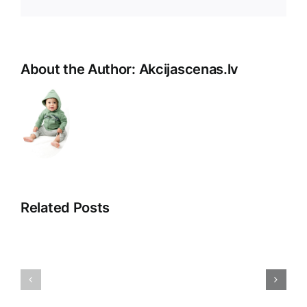
Pasts
About the Author:
Akcijascenas.lv
Related Posts
Saistītā
Atklājot
pieredze:
2025.
Iepazīšanās
gada
ar
Tirdzniec