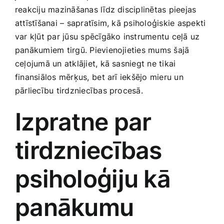
reakciju mazināšanas līdz disciplinētas pieejas‍
Smaržas, kosmētika
attīstīšanai – sapratīsim, kā psiholoģiskie ‍aspekti
var kļūt par jūsu spēcīgāko instrumentu ceļā uz
Sports, tūrisms un atpūta
panākumiem tirgū. Pievienojieties mums šajā
ceļojumā un atklājiet, kā sasniegt ne tikai
TV un Sadzīves tehnika
finansiālos mērķus, ⁤bet arī iekšējo mieru un
pārliecību tirdzniecības procesā.
Zoo preces
Izpratne par
tirdzniecības
psiholoģiju kā
panākumu