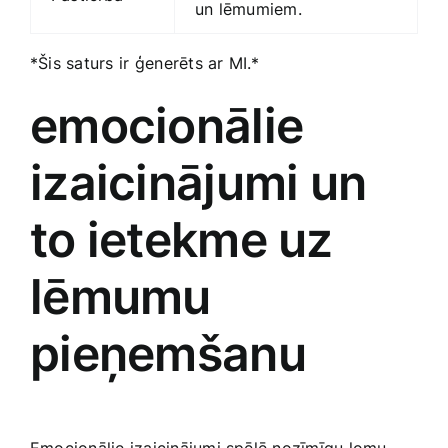
un lēmumiem.
*Šis saturs ⁢ir ģenerēts ar MI.*
emocionālie
izaicinājumi un
to ietekme ‍uz
lēmumu
pieņemšanu
Emocionālie izaicinājumi spēlē nozīmīgu lomu