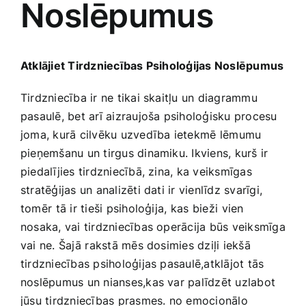
Noslēpumus
Medicīnas preces
Mobilie telefoni, planšetdatori
Atklājiet Tirdzniecības Psiholoģijas Noslēpumus
Pakalpojumi
Tirdzniecība ir ne ‌tikai skaitļu un diagrammu
pasaulē, bet‍ arī aizraujoša psiholoģisku procesu
joma, kurā cilvēku uzvedība ietekmē ⁢lēmumu
Pārtikas preces
pieņemšanu un tirgus dinamiku. Ikviens, kurš ir
piedalījies ‍tirdzniecībā, zina, ka veiksmīgas
Preces birojam
stratēģijas un analizēti dati ir vienlīdz svarīgi,
tomēr ⁣tā ir tieši psiholoģija, kas ⁣bieži⁣ vien
nosaka, vai tirdzniecības operācija būs veiksmīga
Preces pieaugušajiem
vai ne. Šajā ⁣rakstā mēs dosimies dziļi‌ iekšā
tirdzniecības psiholoģijas pasaulē,atklājot tās
Rotaļlietas, bērnu preces
noslēpumus un nianses,kas var palīdzēt uzlabot
jūsu tirdzniecības prasmes. ‌no emocionālo