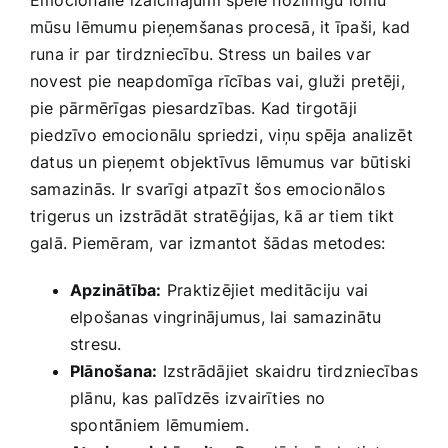
mūsu ⁣lēmumu pieņemšanas procesā, it īpaši,​ kad
runa ir par‍ tirdzniecību. ‍Stress un bailes‌ var
novest pie​ neapdomīga rīcības vai, ‍gluži ‌pretēji,
pie pārmērīgas piesardzības. Kad tirgotāji
piedzīvo emocionālu spriedzi, viņu spēja analizēt‍
datus un pieņemt objektīvus lēmumus var būtiski⁣
samazinās. ‍Ir svarīgi atpazīt šos emocionālos
trigerus un izstrādāt stratēģijas, kā ⁣ar tiem tikt
galā. Piemēram, var izmantot šādas metodes:
Apzinātība:
Praktizējiet meditāciju vai⁢
elpošanas vingrinājumus, lai samazinātu
stresu.
Plānošana:
Izstrādājiet skaidru tirdzniecības
plānu, kas‌ palīdzēs izvairīties no
spontāniem lēmumiem.