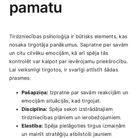
pamatu
Tirdzniecības psiholoģija ir būtisks elements, kas
nosaka tirgotāja⁣ panākumus. Sapratne par savām‌
un citu cilvēku emocijām, kā arī ‍spēja tās
kontrolēt var kalpot par ievērojamu priekšrocību.⁢
Lai veiksmīgi tirgotos, ir svarīgi attīstīt šādas
prasmes:
Pašapziņa:
Izpratne par savām ​reakcijām un
emocijām situācijās, ⁤kad tirgojat.
Disciplīna:
Spēja sekot izstrādātajiem​
tirdzniecības plāniem un ierobežojumiem.
Elastība:
Spēja pielāgoties tirgus izmaiņām
‍un⁣ mainīt stratēģiju atbilstoši jauniem