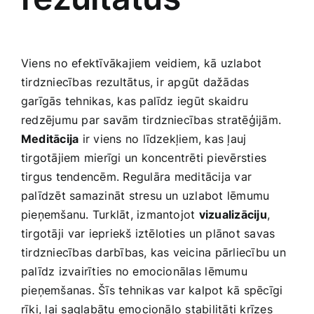
Viens no efektīvākajiem veidiem, kā uzlabot
tirdzniecības⁤ rezultātus, ir apgūt dažādas
garīgās tehnikas, kas palīdz iegūt skaidru
redzējumu par savām tirdzniecības stratēģijām.
Meditācija
ir viens no līdzekļiem,‌ kas ‍ļauj
tirgotājiem mierīgi un koncentrēti pievērsties
tirgus tendencēm. Regulāra ⁤meditācija var
palīdzēt samazināt stresu un ‌uzlabot lēmumu
pieņemšanu. Turklāt,‍ izmantojot
vizualizāciju
,
tirgotāji ⁢var iepriekš ‍iztēloties ⁤un ‍plānot savas
tirdzniecības darbības, kas veicina pārliecību un
palīdz izvairīties no emocionālas⁤ lēmumu‍
pieņemšanas. Šīs tehnikas var kalpot kā spēcīgi
rīki, lai saglabātu emocionālo stabilitāti krīzes