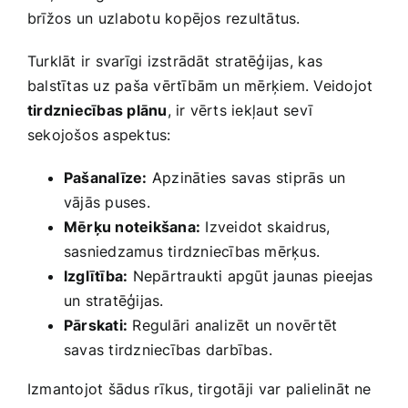
brīžos ⁤un ⁤uzlabotu kopējos ​rezultātus.
Turklāt ir svarīgi izstrādāt stratēģijas, ⁢kas‍
balstītas uz paša vērtībām un mērķiem. ‌Veidojot
tirdzniecības plānu
, ir vērts iekļaut sevī
sekojošos aspektus:
Pašanalīze:
‌Apzināties savas stiprās un
vājās puses.
Mērķu noteikšana:
Izveidot skaidrus,
sasniedzamus tirdzniecības mērķus.
Izglītība:
Nepārtraukti apgūt jaunas pieejas
un stratēģijas.
Pārskati:
Regulāri analizēt un novērtēt
savas tirdzniecības darbības.
Izmantojot šādus⁤ rīkus, tirgotāji⁤ var palielināt ne