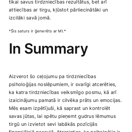
tikai⁤ savus tirdzniecības rezultātus, bet arī
⁤attiecības ar tirgu, kļūstot pārliecinātāki un
izcilāki savā jomā.
*Šis saturs ir ģenerēts ar MI.*
In Summary
Aizverot šo ceļojumu pa tirdzniecības
psiholoģijas noslēpumiem, ir svarīgi atcerēties,
ka katra ⁣tirdzniecības veiksmīgo posmu, kā arī
izaicinājumu pamatā ir cilvēka prāts un emocijas.
Mēs esam izpētījuši, kā saprast un kontrolēt
savas jūtas, lai spētu pieņemt gudrus lēmumus⁢
tirgū⁣ un izvietot sevi labākās pozīcijās