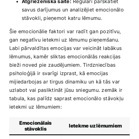
Atgriezeniskā saite:
Regulāri pārskatiet
savus darījumus un analizējiet emocionālo
stāvokli, pieņemot katru lēmumu.
Šie emocionālie faktori var radīt gan pozitīvu,
gan negatīvu ietekmi uz lēmumu pieņemšanu.
Labi pārvaldītas emocijas var veicināt‍ labākus
lēmumus, kamēr sliktas emocionālās reakcijas
bieži noved pie ⁣zaudējumiem. Tirdzniecības
psiholoģijā ir svarīgi izprast, ​kā emocijas
mijiedarbojas ar tirgus dinamiku​ un kā tās var
uzlabot vai pasliktināt jūsu sniegumu. zemāk ir⁣
tabula, kas palīdz saprast emocionālo stāvokļu
ietekmi ‍uz lēmumiem:
Emocionālais
Ietekme uz lēmumiem
stāvoklis