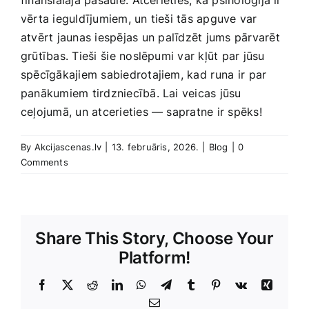
finansiālajā pasaulē. ⁢Atcerieties, ka psiholoģija ir
vērta ieguldījumiem, un tieši tās apguve var
atvērt ‍jaunas iespējas un⁣ palīdzēt jums pārvarēt
grūtības. Tieši⁤ šie noslēpumi var ‌kļūt par jūsu
spēcīgākajiem sabiedrotajiem, kad⁣ runa⁤ ir par
panākumiem tirdzniecībā. Lai veicas jūsu
ceļojumā, un atcerieties — sapratne ir spēks!
By
Akcijascenas.lv
|
13. februāris, 2026.
|
Blog
|
0
Comments
Share This Story, Choose Your
Platform!
Facebook
X
Reddit
LinkedIn
WhatsApp
Telegram
Tumblr
Pinterest
Vk
Xing
E-