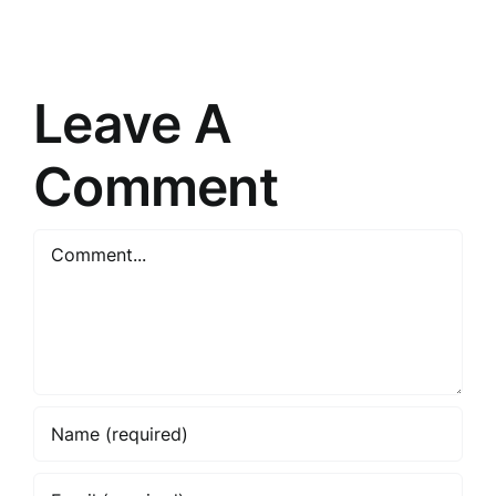
tiešās
Stratēģiju
pārdošanas
Noslēpum
pasauli
Leave A
Comment
Comment