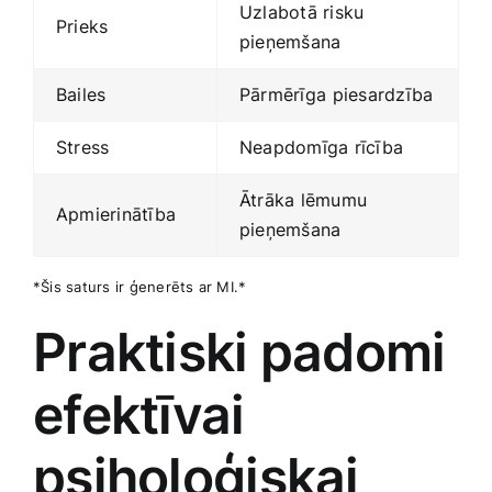
Uzlabotā risku
Prieks
pieņemšana
Bailes
Pārmērīga⁣ piesardzība
Stress
Neapdomīga‍ rīcība
Ātrāka lēmumu
Apmierinātība
pieņemšana
*Šis saturs ir ģenerēts ar MI.*
Praktiski padomi
efektīvai
psiholoģiskai