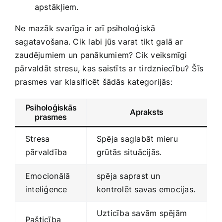
apstākļiem.
Ne mazāk svarīga ir arī psiholoģiskā
sagatavošana. Cik labi jūs varat tikt galā ar
zaudējumiem un​ panākumiem? Cik veiksmīgi
pārvaldāt stresu, kas saistīts ar tirdzniecību? Šīs
prasmes var klasificēt​ šādās kategorijās:
Psiholoģiskās
Apraksts
prasmes
Stresa
Spēja saglabāt mieru
pārvaldība
grūtās situācijās.
Emocionālā
spēja ​saprast un
inteliģence
kontrolēt savas emocijas.
Uzticība savām spējām
Pašticība