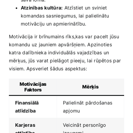
Atzinības kultūra:
Atzīstiet​ un sviniet
komandas sasniegumus, ⁢lai ⁢palielinātu
motivāciju un apmierinātību.
Motivācija ir brīnumains rīks,kas var pacelt jūsu‍
komandu uz jauniem apvāršņiem. Apzinoties
katra dalībnieka individuālās vajadzības un
mērķus, jūs varat pielāgot ​pieeju, lai rūpētos par
visiem. Apsveriet šādus aspektus:
Motivācijas
Mērķis
Faktors
Finansiālā ​
Palielināt pārdošanas
atlīdzība
apjomu
Karjeras
Veicināt ​personīgo