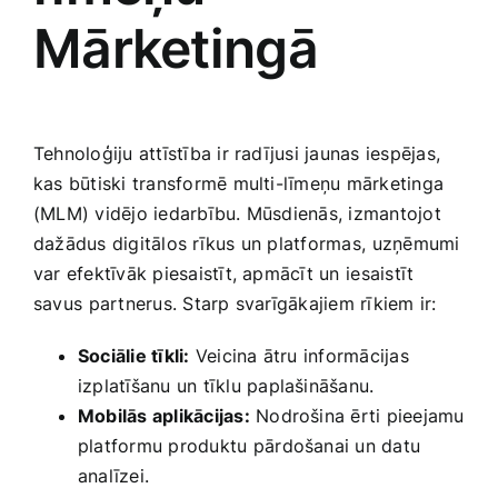
Mārketingā
Tehnoloģiju attīstība ir radījusi jaunas iespējas,
kas būtiski​ transformē multi-līmeņu mārketinga
(MLM) vidējo iedarbību. Mūsdienās, izmantojot
dažādus digitālos rīkus un platformas,⁣ uzņēmumi
var efektīvāk piesaistīt, apmācīt un ⁣iesaistīt
savus⁣ partnerus. Starp svarīgākajiem rīkiem​ ir:
Sociālie tīkli:
Veicina ātru informācijas
izplatīšanu‍ un tīklu paplašināšanu.
Mobilās aplikācijas:
Nodrošina ērti pieejamu
platformu produktu⁣ pārdošanai un datu
analīzei.