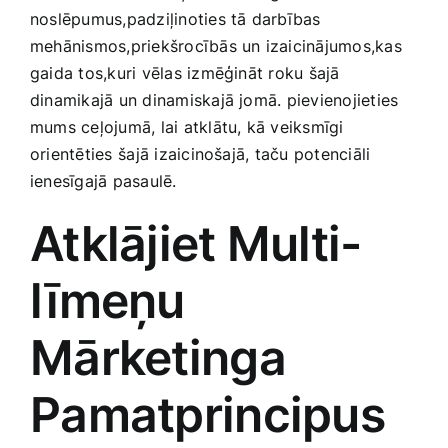
noslēpumus,padziļinoties tā darbības
Smaržas, kosmētika
mehānismos,priekšrocībās un izaicinājumos,kas
gaida​ tos,kuri vēlas izmēģināt roku šajā
Sports, tūrisms un atpūta
dinamikajā un dinamiskajā jomā. pievienojieties
mums ceļojumā, lai atklātu, kā veiksmīgi⁤
TV un Sadzīves tehnika
orientēties ⁢šajā izaicinošajā, taču potenciāli
ienesīgajā pasaulē.
Zoo preces
Atklājiet Multi-
līmeņu
Mārketinga
Pamatprincipus