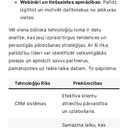
Webināri⁢ un tiešsaistes apmācības:
Palīdz
izglītot un motivēt⁢ dalībniekus no‌ jebkuras
vietas.
Vēl ⁢viena‌ būtiska tehnoloģiju loma ir⁤ datu
analīze, kas ļauj izprast tirgus tendences un
personīgās pārdošanas stratēģijas. Ar šī rīka
palīdzību līderi var identificēt ‍veiksmīgākās
pieejas un​ apmācīt savus partnerus,
pamatojoties uz reāla laika datiem. To⁤ papildina:
Tehnoloģiju Rīks
Priekšrocības
Efektīva klientu
CRM sistēmas
attiecību pārvaldība
un uzlabošana.
Samazina laiku, kas