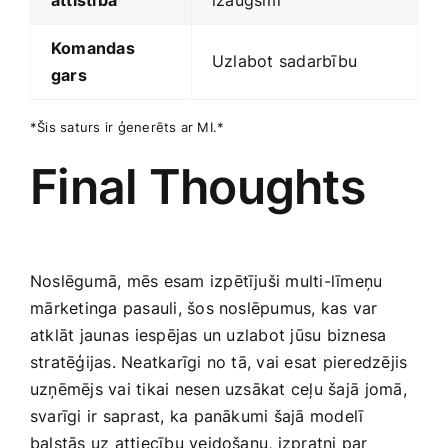
attīstība
izaugsmi
Komandas
Uzlabot sadarbību
gars
*Šis saturs ir ģenerēts ​ar MI.*
Final Thoughts
Noslēgumā, mēs esam izpētījuši multi-līmeņu
⁢mārketinga pasauli, šos noslēpumus, kas var
atklāt jaunas ⁤iespējas un uzlabot jūsu biznesa
stratēģijas. Neatkarīgi no tā, vai esat pieredzējis
uzņēmējs vai tikai nesen uzsākat ceļu šajā ⁢jomā,
svarīgi ir saprast, ka panākumi šajā modelī
balstās uz attiecību veidošanu, izpratni​ par