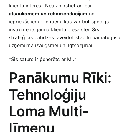
klientu ​interesi. Neaizmirstiet arī par
atsauksmēm un ‍rekomendācijām
no
iepriekšējiem klientiem, kas var būt spēcīgs
instruments jaunu klientu piesaistei. Šīs
stratēģijas palīdzēs ‍izveidot ​stabilu pamatu jūsu
uzņēmuma izaugsmei un ilgtspējībai.
*Šis saturs ir ģenerēts ar MI.*
Panākumu Rīki:⁢
Tehnoloģiju
Loma Multi-
līmeņu