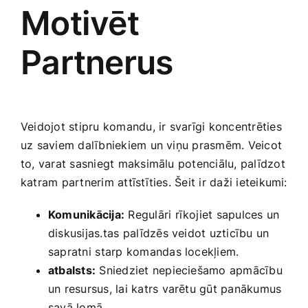
Motivēt⁢
Partnerus
Veidojot ‍stipru komandu, ir svarīgi ‌koncentrēties
uz saviem dalībniekiem un viņu prasmēm. Veicot
to, varat sasniegt maksimālu potenciālu, palīdzot
katram partnerim attīstīties. Šeit ir daži ieteikumi:
Komunikācija:
Regulāri rīkojiet‌ sapulces un
diskusijas.tas⁢ palīdzēs veidot uzticību un
sapratni ⁣starp komandas locekļiem.
atbalsts:
Sniedziet nepieciešamo apmācību
un resursus, lai katrs varētu gūt panākumus
savā lomā.