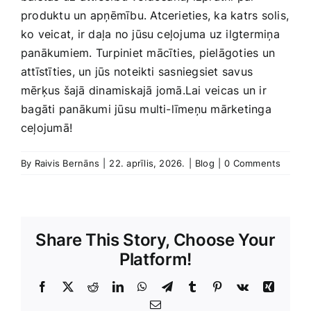
produktu un apņēmību. Atcerieties, ka katrs solis,
ko veicat, ir daļa no jūsu ceļojuma uz ilgtermiņa
panākumiem. Turpiniet mācīties, pielāgoties un
attīstīties, un jūs noteikti sasniegsiet savus
mērķus šajā dinamiskajā jomā.Lai veicas un‍ ir
⁣bagāti panākumi jūsu multi-līmeņu mārketinga
ceļojumā!
By
Raivis Bernāns
|
22. aprīlis, 2026.
|
Blog
|
0 Comments
Share This Story, Choose Your
Platform!
Facebook
X
Reddit
LinkedIn
WhatsApp
Telegram
Tumblr
Pinterest
Vk
Xing
E-