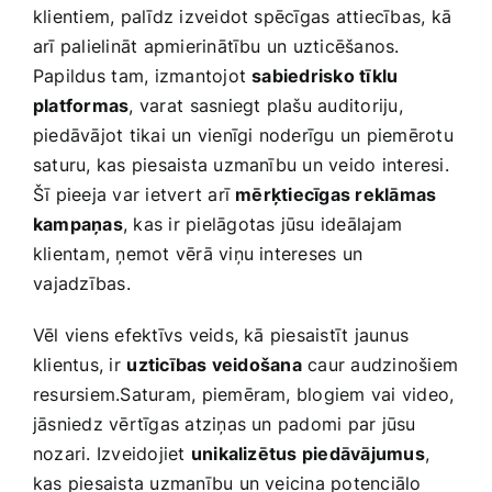
klientiem, palīdz izveidot spēcīgas attiecības, kā
arī palielināt apmierinātību un uzticēšanos.
Papildus⁤ tam, izmantojot
sabiedrisko tīklu
platformas
, varat⁢ sasniegt plašu auditoriju,
piedāvājot tikai un vienīgi noderīgu un piemērotu
saturu, kas piesaista uzmanību un veido interesi.
Šī pieeja var ietvert arī
mērķtiecīgas ‌reklāmas
kampaņas
, kas ir pielāgotas jūsu ideālajam
klientam, ņemot vērā viņu intereses un
⁤vajadzības.
Vēl viens efektīvs veids, kā piesaistīt jaunus
klientus, ir⁢
uzticības veidošana
caur audzinošiem
resursiem.Saturam, piemēram, blogiem vai video,
jāsniedz vērtīgas atziņas ‍un‌ padomi par jūsu
nozari. Izveidojiet
unikalizētus piedāvājumus
,
kas piesaista uzmanību un veicina‍ potenciālo