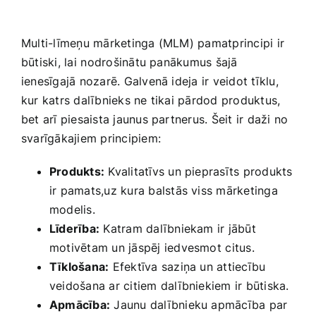
Multi-līmeņu mārketinga (MLM) pamatprincipi ‌ir
būtiski, lai ⁢nodrošinātu panākumus šajā
ienesīgajā nozarē. Galvenā ideja ir veidot‌ tīklu,
kur katrs dalībnieks ne tikai pārdod produktus,
bet arī piesaista jaunus partnerus. Šeit ir daži no
svarīgākajiem principiem:
Produkts:
Kvalitatīvs un pieprasīts produkts
ir pamats,uz kura balstās viss mārketinga
modelis.
Līderība:
Katram dalībniekam ir jābūt
motivētam un ‍jāspēj iedvesmot ⁣citus.
Tīklošana:
Efektīva saziņa un attiecību
veidošana ar citiem dalībniekiem​ ir būtiska.
Apmācība:
Jaunu dalībnieku apmācība par