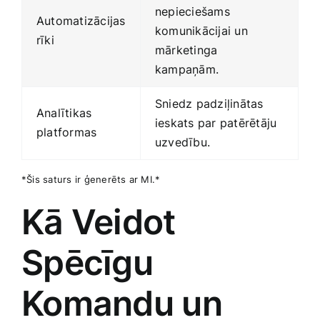
nepieciešams
Automatizācijas
komunikācijai un
rīki
mārketinga
kampaņām.
Sniedz padziļinātas
Analītikas
ieskats par patērētāju
platformas
uzvedību.
*Šis saturs ir ģenerēts ar MI.*
Kā Veidot
Spēcīgu
Komandu un