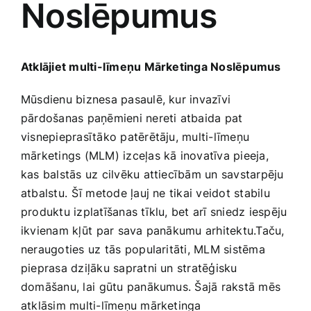
Noslēpumus
Medicīnas preces
Mobilie telefoni, planšetdatori
Atklājiet multi-līmeņu Mārketinga Noslēpumus
Pakalpojumi
Mūsdienu biznesa ​pasaulē, kur invazīvi
pārdošanas paņēmieni nereti atbaida pat
visnepieprasītāko patērētāju, multi-līmeņu
Pārtikas preces
mārketings (MLM) ‌izceļas kā inovatīva ​pieeja,
kas balstās uz cilvēku attiecībām un‍ savstarpēju
Preces birojam
atbalstu.⁣ Šī metode ļauj ne tikai veidot stabilu
produktu izplatīšanas tīklu, bet arī sniedz iespēju
ikvienam kļūt ⁤par sava panākumu‌ arhitektu.Taču,
Preces pieaugušajiem
neraugoties uz ⁣tās popularitāti, MLM‍ sistēma
pieprasa dziļāku sapratni un stratēģisku
Rotaļlietas, bērnu preces
domāšanu, lai⁤ gūtu panākumus. Šajā rakstā mēs
atklāsim multi-līmeņu mārketinga