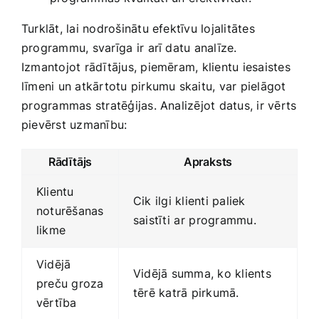
Turklāt, ‌lai nodrošinātu efektīvu lojalitātes‌
programmu, svarīga⁣ ir arī datu analīze.​
Izmantojot rādītājus, piemēram, klientu iesaistes
līmeni un atkārtotu pirkumu skaitu, var pielāgot
⁣programmas stratēģijas. Analizējot datus, ir vērts
pievērst‌ uzmanību:
Rādītājs
Apraksts
Klientu
Cik ilgi klienti paliek
noturēšanas
saistīti ⁣ar ⁢programmu.
‍likme
Vidējā ​
Vidējā summa, ko klients
preču groza
tērē katrā pirkumā.
vērtība