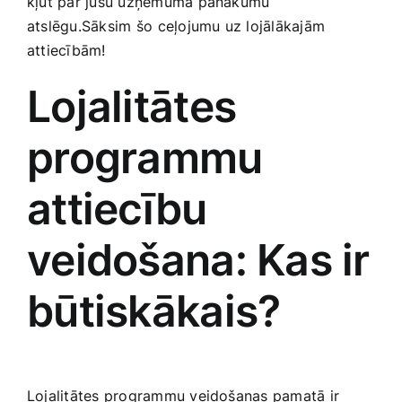
kļūt par jūsu uzņēmuma panākumu
Smaržas, kosmētika
atslēgu.Sāksim šo ⁣ceļojumu uz lojālākajām
‌attiecībām!
Sports, tūrisms un atpūta
Lojalitātes‌
TV un Sadzīves tehnika
programmu
attiecību
Zoo preces
veidošana: Kas ir
būtiskākais?
Lojalitātes programmu veidošanas ‌pamatā ‍ir​