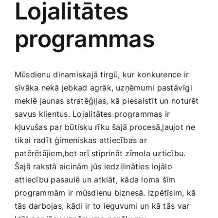
Lojalitātes
Medicīnas preces
programmas
Mobilie telefoni, planšetdatori
Pakalpojumi
Mūsdienu ⁣dinamiskajā tirgū, ‌kur konkurence ir
sīvāka nekā ​jebkad agrāk, uzņēmumi⁤ pastāvīgi
Pārtikas preces
meklē⁤ jaunas stratēģijas,⁣ kā piesaistīt un ⁤noturēt
savus⁢ klientus. Lojalitātes⁣ programmas ir
kļuvušas par būtisku rīku šajā procesā,ļaujot⁤ ne
Preces birojam
tikai ⁤radīt‍ ģimeniskas attiecības ar
patērētājiem,bet arī stiprināt‍ zīmola uzticību.
Preces pieaugušajiem
Šajā rakstā aicinām jūs iedziļināties ⁤lojālo
attiecību pasaulē un⁣ atklāt, kāda loma šīm
programmām⁤ ir mūsdienu biznesā. Izpētīsim, kā
Rotaļlietas, bērnu preces
tās darbojas, ⁣kādi ir⁣ to⁢ ieguvumi ‍un kā tās⁣ var