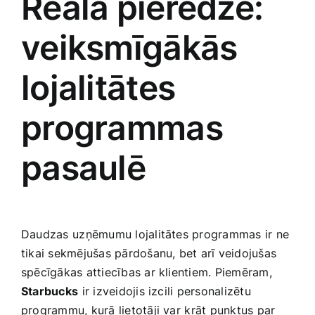
Reālā pieredze:
veiksmīgākās
lojalitātes
programmas
pasaulē
Daudzas ⁢uzņēmumu ​lojalitātes programmas ir ne
tikai sekmējušas​ pārdošanu, bet ​arī veidojušas
spēcīgākas attiecības ar klientiem. Piemēram,
Starbucks
⁣ir izveidojis ‍izcili personalizētu
programmu, kurā lietotāji var ⁢krāt punktus ​par