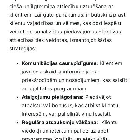
cieša un ilgtermiņa attiecību ‌uzturēšana​ ar
klientiem. Lai gūtu panākumus, ir būtiski izprast⁤
klientu vajadzības un vēlmes, kas dod iespēju
veidot personalizētus⁤ piedāvājumus.Efektīvas
attiecības tiek⁣ veidotas,‌ izmantojot ‌šādas
stratēģijas:
Komunikācijas caurspīdīgums:
Klientiem
‍jāsniedz skaidra informācija ​par
priekšrocībām ⁢un nosacījumiem, kas⁤ saistīti
ar ⁢lojalitātes programmām.
Atalgojumu pielāgošana:
Piedāvājot‌
atbalstu vai bonusus, kas atbilst klientu
interesēm, var​ palielināt ‍viņu iesaisti.
Regulāra⁤ atsauksmju vākšana:
⁤ Klientu
viedokļi ⁣un ​ieteikumi palīdz uzlabot
programmas kvalitāti un efektivitāti.