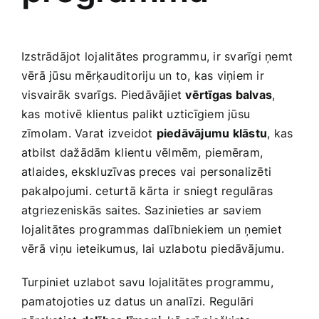
Izstrādājot lojalitātes programmu, ir svarīgi ņemt
vērā jūsu mērķauditoriju un to, kas viņiem ir
visvairāk svarīgs. Piedāvājiet
vērtīgas balvas
,
kas motivē klientus palikt uzticīgiem jūsu
zīmolam. ‍Varat izveidot
piedāvājumu klāstu
, ⁤kas
atbilst dažādām ⁢klientu‌ vēlmēm, piemēram,
atlaides, ekskluzīvas preces vai personalizēti
pakalpojumi. ceturtā ⁤kārta‍ ir​ sniegt regulāras ​
atgriezeniskās⁢ saites.⁣ Sazinieties​ ar ⁣saviem
lojalitātes programmas dalībniekiem un ņemiet‍
vērā viņu⁤ ieteikumus, lai⁢ uzlabotu piedāvājumu.
Turpiniet uzlabot savu‍ lojalitātes programmu,
pamatojoties⁤ uz ⁣datus un analīzi. Regulāri⁤