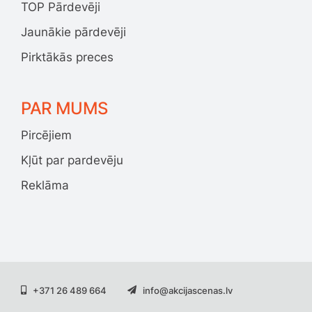
TOP Pārdevēji
Jaunākie pārdevēji
Pirktākās preces
PAR MUMS
Pircējiem
Kļūt par pardevēju
Reklāma
+371 26 489 664
info@akcijascenas.lv