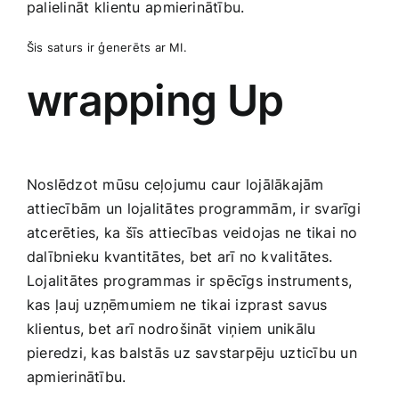
palielināt⁤ klientu⁣ apmierinātību.
Šis saturs ir​ ģenerēts ar MI.
wrapping Up
Noslēdzot mūsu ceļojumu caur lojālākajām ​
attiecībām ⁢un lojalitātes programmām, ir svarīgi
atcerēties, ka šīs⁤ attiecības ⁣veidojas ne tikai no
dalībnieku kvantitātes, bet arī no kvalitātes.
Lojalitātes programmas ir spēcīgs instruments,
kas ⁣ļauj ‍uzņēmumiem ne ⁤tikai izprast savus
klientus, bet arī nodrošināt viņiem unikālu
pieredzi, kas balstās uz savstarpēju ⁣uzticību un⁢
apmierinātību.