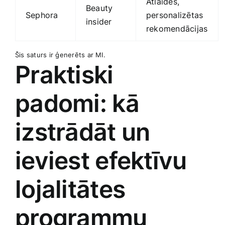
Atlaides,
Beauty
Sephora
personalizētas
insider
rekomendācijas
Šis saturs ir ģenerēts ar MI.
Praktiski
padomi: kā
izstrādāt un
ieviest ​efektīvu
lojalitātes
programmu