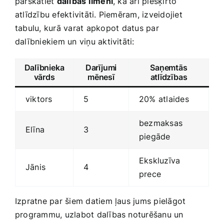
pārskatiet
dalības līmeni
, kā arī piešķirto
atlīdzību efektivitāti. Piemēram, izveidojiet
tabulu, kurā varat apkopot⁢ datus par⁢
dalībniekiem un viņu‍ aktivitāti:
Dalībnieka
Darījumi
Saņemtās
vārds
mēnesī
atlīdzības
viktors
5
20% atlaides
bezmaksas
Elīna
3
piegāde
Ekskluzīva
Jānis
4
prece
Izpratne par šiem datiem ļaus ​jums pielāgot
programmu, uzlabot dalības noturēšanu un‍