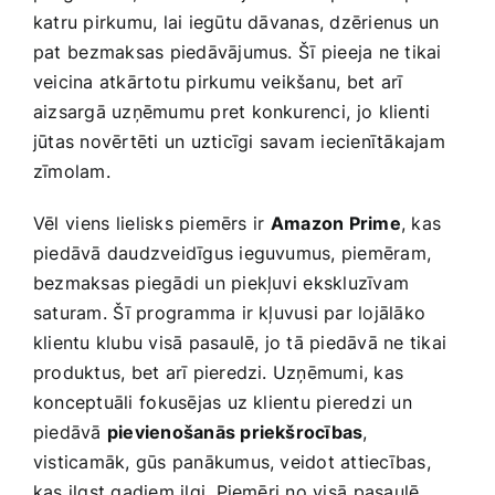
katru pirkumu, lai iegūtu dāvanas, dzērienus⁢ un
pat ⁢bezmaksas piedāvājumus. Šī ⁣pieeja ne tikai
‌veicina​ atkārtotu pirkumu veikšanu, bet arī
aizsargā uzņēmumu pret konkurenci, ⁢jo⁢ klienti
jūtas novērtēti un ‌uzticīgi savam⁤ iecienītākajam
zīmolam.
Vēl⁢ viens ⁢lielisks piemērs⁤ ir
Amazon ‌Prime
, kas
piedāvā daudzveidīgus ieguvumus, piemēram,⁢
bezmaksas piegādi un piekļuvi ⁣ekskluzīvam
saturam.⁢ Šī programma ir kļuvusi par ‍lojālāko
klientu ​klubu ‍visā pasaulē, jo tā‌ piedāvā ne tikai⁣
produktus, bet​ arī pieredzi.​ Uzņēmumi, kas
konceptuāli⁢ fokusējas uz klientu‌ pieredzi un
piedāvā
pievienošanās priekšrocības
,‍
visticamāk, gūs panākumus, veidot attiecības,
kas ilgst gadiem ilgi. Piemēri no visā ⁢pasaulē ​