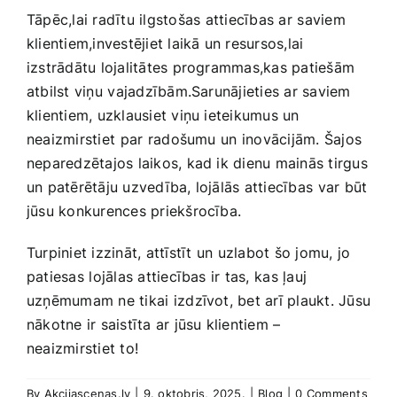
Tāpēc,lai radītu ilgstošas⁤ attiecības ar⁤ saviem
klientiem,investējiet laikā‍ un resursos,lai
izstrādātu lojalitātes programmas,kas patiešām
atbilst viņu ⁣vajadzībām.Sarunājieties ar saviem
klientiem, uzklausiet viņu ieteikumus ‍un
neaizmirstiet ⁢par⁣ radošumu un⁤ inovācijām. Šajos⁢
neparedzētajos laikos, kad ik dienu mainās tirgus
un patērētāju uzvedība, lojālās ‌attiecības ⁢var būt⁤
jūsu konkurences‌ priekšrocība.
Turpiniet izzināt, attīstīt un⁤ uzlabot ‍šo​ jomu, jo
patiesas⁢ lojālas attiecības ir tas, ⁤kas ļauj
‌uzņēmumam ne tikai⁣ izdzīvot, bet arī plaukt. Jūsu
nākotne​ ir saistīta ar jūsu klientiem ⁢–
neaizmirstiet to!
By
Akcijascenas.lv
|
9. oktobris, 2025.
|
Blog
|
0 Comments