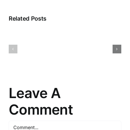
Related Posts
Jaunās
Atklājot
tehnoloģij
2025.
Ietekme
gada
uz
Tirdzniecības
mūsu
Stratēģiju
ikdienas
Noslēpumus
dzīvi
Leave A
Comment
Comment