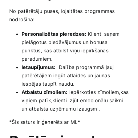
No patērētāju⁣ puses,‍ lojaltātes⁤ programmas
nodrošina:
Personalizētas ⁢pieredzes:
Klienti ‌saņem
pielāgotus piedāvājumus un bonusa
punktus, kas ‌atbilst viņu iepirkšanās ​
paradumiem.
Ietaupījumus:
‌ Dalība programmā ļauj
patērētājiem iegūt atlaides un jaunas
iespējas taupīt ⁤naudu.
Atbalstu zīmoliem:
‌Iepērkoties zīmoliem,kas
viņiem patīk,klienti izjūt emocionālu saikni⁤
un atbalsta uzņēmumu ​izaugsmi.
*Šis saturs ⁢ir ģenerēts ar ⁤MI.*