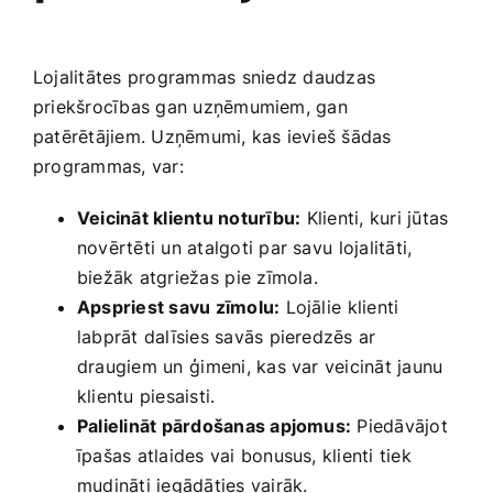
Lojalitātes programmas⁢ sniedz daudzas
priekšrocības‍ gan uzņēmumiem, gan
patērētājiem. Uzņēmumi, kas ievieš šādas
programmas, ‌var:
Veicināt klientu​ noturību:
⁣Klienti, kuri jūtas
novērtēti un​ atalgoti par savu⁢ lojalitāti,
biežāk atgriežas⁣ pie zīmola.
Apspriest savu zīmolu:
Lojālie⁤ klienti
labprāt dalīsies savās pieredzēs ar ​
draugiem un ⁤ģimeni,‍ kas var veicināt jaunu
klientu piesaisti.
Palielināt pārdošanas apjomus:
Piedāvājot
īpašas atlaides vai bonusus, klienti tiek
mudināti iegādāties vairāk.