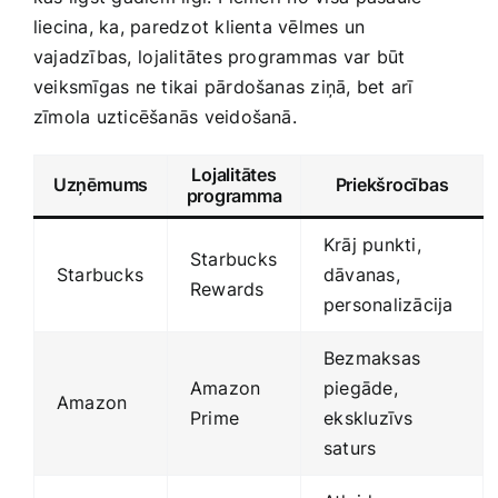
liecina, ka, paredzot klienta ​vēlmes un
vajadzības,⁢ lojalitātes programmas var ⁢būt
veiksmīgas ne tikai pārdošanas ziņā, bet arī⁤
zīmola uzticēšanās ‍veidošanā.
Lojalitātes
Uzņēmums
Priekšrocības
programma
Krāj punkti, ​
Starbucks
Starbucks
dāvanas,
Rewards
personalizācija
Bezmaksas
Amazon⁤
piegāde,
Amazon
Prime
⁤ekskluzīvs
saturs