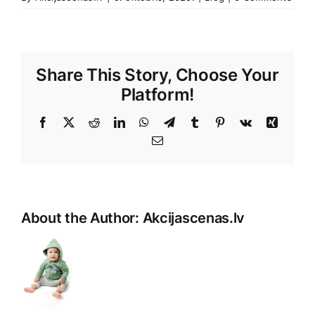
Share This Story, Choose Your
Platform!
Facebook
X
Reddit
LinkedIn
WhatsApp
Telegram
Tumblr
Pinterest
Vk
Xing
E-
Pasts
About the Author:
Akcijascenas.lv