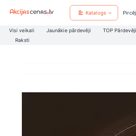
Skip
to
Katalogs
Pircē
content
Visi veikali
Jaunākie pārdevēji
TOP Pārdevēj
Raksti
View
Larger
Image