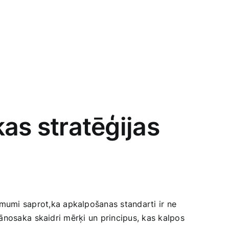
kas stratēģijas
ēmumi saprot,ka‌ apkalpošanas​ standarti⁣ ir ne
 jānosaka⁢ skaidri mērķi un principus, ⁢kas kalpos