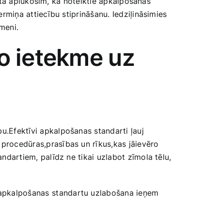
akstā aplūkosim, kā noteiktie apkalpošanas⁤
gtermiņa attiecību stiprināšanu. Iedziļināsimies
īmeni.
 ietekme uz⁣
bu.Efektīvi apkalpošanas standarti​ ļauj
 procedūras,prasības ‍un rīkus,kas jāievēro⁣
ndartiem,‌ palīdz ne tikai‍ uzlabot zīmola ‌tēlu,
t apkalpošanas⁢ standartu uzlabošana ieņem