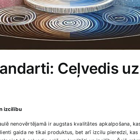
ndarti: Ceļvedis uz 
n izcilību
lē nenovērtējamā ir augstas kvalitātes ⁤apkalpošana, kas
nti gaida ne tikai‍ produktus, bet arī ‌izcilu ‌pieredzi, ka