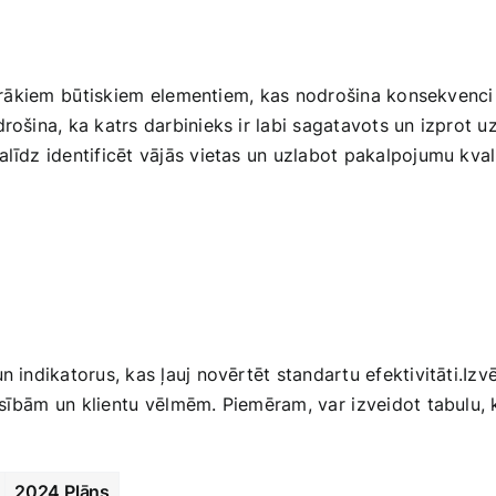
irākiem⁤ būtiskiem ⁣elementiem, ​kas nodrošina konsekvenci 
drošina, ka katrs darbinieks ir labi ​sagatavots un izprot 
alīdz identificēt vājās ‍vietas un uzlabot​ pakalpojumu kvali
un indikatorus, kas ‌ļauj novērtēt‍ standartu efektivitāti.Izv
sībām un klientu⁤ vēlmēm. Piemēram, var ⁤izveidot tabulu, 
2024 Plāns