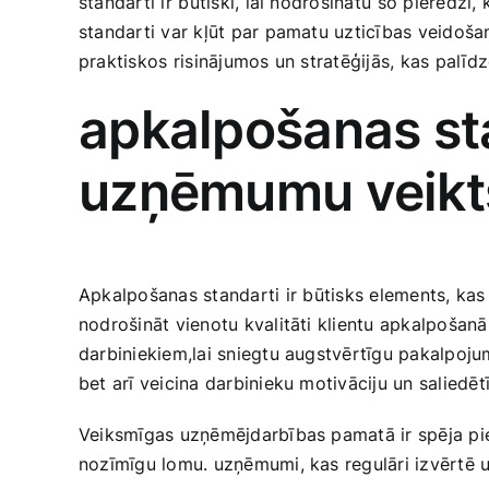
standarti ir ⁤būtiski, lai nodrošinātu ⁤šo pieredzi
standarti ‌var​ kļūt ‍par pamatu uzticības veidošan
praktiskos⁢ risinājumos‍ un ‌stratēģijās, ‍kas palīd
apkalpošanas sta
uzņēmumu veikt
Apkalpošanas standarti ir ⁢būtisks‍ elements, ​ka
‍nodrošināt vienotu ​kvalitāti klientu apkalpošan
darbiniekiem,lai sniegtu augstvērtīgu​ pakalpojumu.
bet arī veicina darbinieku motivāciju‍ un salied
Veiksmīgas ‌uzņēmējdarbības pamatā ir ‌spēja‌ p
nozīmīgu lomu. uzņēmumi, kas regulāri izvērtē un