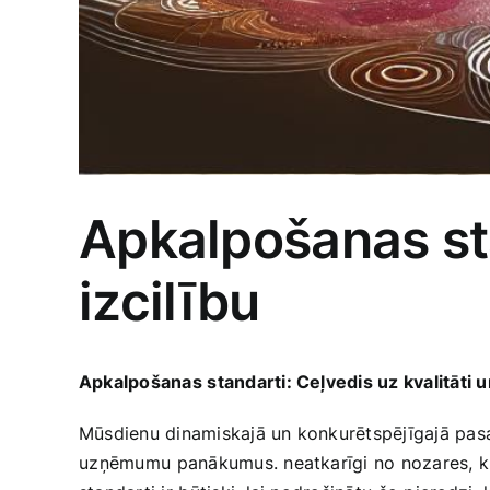
Apkalpošanas sta
izcilību
Apkalpošanas⁢ standarti: Ceļvedis uz kvalitāti u
Mūsdienu dinamiskajā un konkurētspējīgajā pasau
⁣uzņēmumu ⁢panākumus. neatkarīgi no nozares, ‌klie