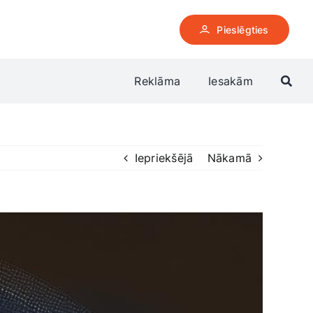
Pieslēgties
Reklāma
Iesakām
Iepriekšējā
Nākamā