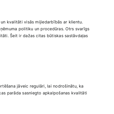
un kvalitāti visās mijiedarbībās ar klientu.
uzņēmuma politiku un procedūras. Otrs​ svarīgs
tāti. ‍Šeit ir dažas citas būtiskas sastāvdaļas
ērtēšana​ jāveic regulāri, lai nodrošinātu, ka
kas ⁣parāda sasniegto apkalpošanas kvalitāti