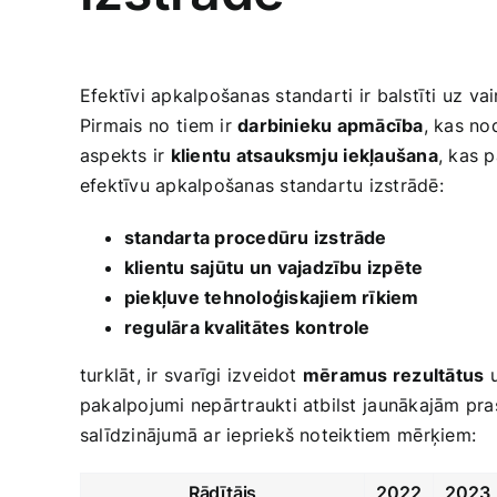
Efektīvi apkalpošanas standarti ir ⁤balstīti uz va
Pirmais⁣ no ⁤tiem ir
darbinieku apmācība
, kas no
aspekts ir
klientu atsauksmju ⁢iekļaušana
, kas p
efektīvu apkalpošanas​ standartu izstrādē:
standarta procedūru izstrāde
klientu‍ sajūtu un ⁣vajadzību‍ izpēte
piekļuve tehnoloģiskajiem rīkiem
regulāra kvalitātes kontrole
turklāt, ir svarīgi izveidot
mēramus rezultātus
​
pakalpojumi nepārtraukti atbilst⁣ jaunākajām pra
salīdzinājumā ar iepriekš noteiktiem ⁢mērķiem:
Rādītājs
2022
2023