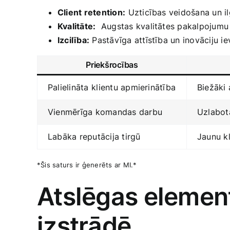
Client retention:
⁤Uzticības veidošana un il
Kvalitāte:
​ Augstas kvalitātes pakalpojumu 
Izcilība:
Pastāvīga attīstība un inovāciju i
Priekšrocības
Palielināta⁢ klientu‍ apmierinātība
Biežāki​ 
Vienmērīga komandas darbu
Uzlabot
Labāka ‍reputācija tirgū
Jaunu kl
*Šis saturs​ ir ģenerēts ar ⁣MI.*
Atslēgas element
izstrādē