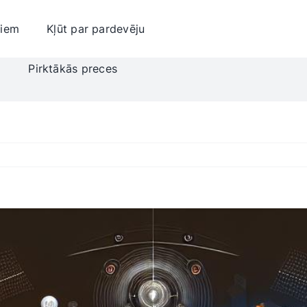
jiem
Kļūt par pardevēju
i
Pirktākās preces