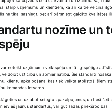
, kalpojot ⁢kā ceļvedis ceļā uz kvalitāti un izcilību.​ Šajā r
ai⁤ starp ‌uzņēmumu⁤ un klientiem, kā arī kā ⁣tie veicina ⁣il
zēs ne tikai sasniegt, bet arī ⁣pārsniegt gaidīto kvalitātes ‌l
ndartu nozīme un to
spēju
s var noteikt​ uzņēmuma veiktspēju un tā ilgtspējīgu attīstī
ā,‍ veidojot uzticību un apmierinātību. Šie standarti nosaka
 ⁣klientu⁢ apkalpošana, kas tiek veikta ‌atbilstoši šiem ⁤sta
ētību komandas ietvaros.
ielāgoties un uzlabot sniegtos pakalpojumus, un tieši šei
 ievieš jaunus ‍standartus, var gūt šādas ​priekšrocības: