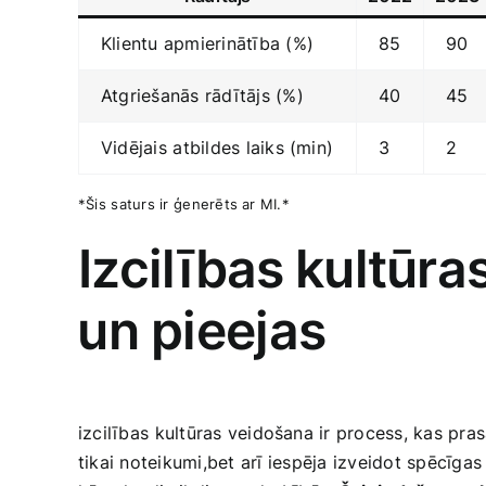
Klientu apmierinātība (%)
85
90
Atgriešanās rādītājs​ (%)
40
45
Vidējais⁤ atbildes laiks (min)
3
2
*Šis⁣ saturs ir ⁢ģenerēts‍ ar MI.*
Izcilības⁣ kultūr
⁣un pieejas
izcilības⁢ kultūras‍ veidošana ir‍ process, kas pr
tikai noteikumi,bet arī⁢ iespēja izveidot spēcīgas 