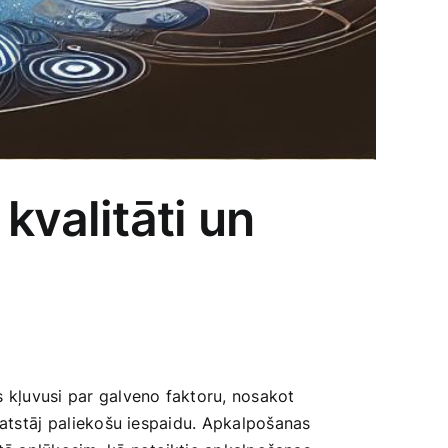
kvalitāti un
 ‍kļuvusi par galveno faktoru, nosakot
s atstāj ⁢paliekošu iespaidu. Apkalpošanas