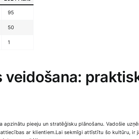
95
50
1
as veidošana: praktis
asa apzinātu⁢ pieeju​ un stratēģisku plānošanu. Vadošie uzņ
attiecības ar ⁣klientiem.Lai sekmīgi attīstītu šo kultūru, ​ir