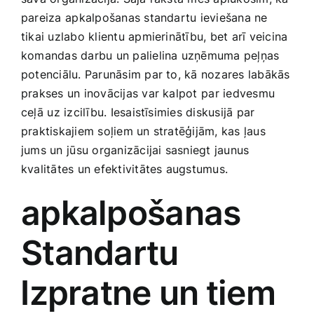
Medicīnas preces
pareiza ⁢apkalpošanas standartu ieviešana‌ ne
tikai uzlabo klientu apmierinātību, bet arī veicina⁣
Mobilie telefoni, planšetdatori
komandas darbu un palielina uzņēmuma peļņas
potenciālu. Parunāsim par to, kā nozares labākās
prakses un inovācijas var kalpot⁣ par iedvesmu
Pakalpojumi
ceļā ⁣uz izcilību. Iesaistīsimies diskusijā par
‌praktiskajiem soļiem un stratēģijām, kas ļaus⁢
Pārtikas preces
jums un ⁢jūsu organizācijai ‍sasniegt jaunus
kvalitātes un efektivitātes augstumus.
Preces birojam
apkalpošanas
Preces pieaugušajiem
Standartu
⁣Izpratne un⁤ tiem⁢
Rotaļlietas, bērnu preces