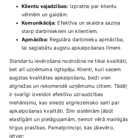
Klientu vajadzības:
izpratne par klientu
vēlmēm un gaidām.
Komunikācija:
Efektīva un skaidra​ saziņa
starp darbiniekiem ​un‍ klientiem.
Apmācība:
Regulāra darbinieku apmācība,
lai saglabātu augstu‌ apkalpošanas līmeni.
Standartu ievērošana nodrošina ne ⁣tikai‍ kvalitāti,
‌bet arī uzņēmuma ⁣ilgtspēju. Klienti, kuri‌ saņem
augstas kvalitātes apkalpošanu, bieži vien
atgriežas un rekomendē uzņēmumu citiem. Tādēļ
ir svarīgi izveidot efektīvu uzraudzības
mehānismu, kas sniedz atgriezenisko saiti par
apkalpošanas kvalitāti.⁣ Šīm⁣ sistēmām jābūt
elastīgām un​ pielāgojamām, ņemot vērā‌ mainīgās
tirgus prasības. Pamatprincipi, kas⁢ jāievēro,
ietver: