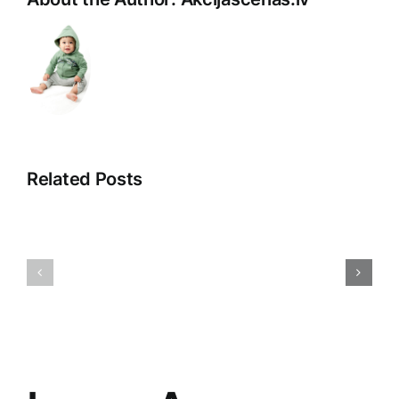
Related Posts
Saistītā
Atklājot
pieredze:
2025.
Iepazīšanās
gada
ar
Tirdzniec
tiešās
Stratēģiju
pārdošanas
Noslēpum
pasauli