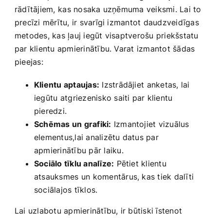
rādītājiem, ⁢kas nosaka uzņēmuma veiksmi. Lai to
precīzi mērītu,‍ ir svarīgi izmantot daudzveidīgas‍
metodes, kas ļauj iegūt visaptverošu priekšstatu
par klientu​ apmierinātību. Varat izmantot šādas​
pieejas:
Klientu aptaujas:
Izstrādājiet⁢ anketas, lai​
iegūtu ⁤atgriezenisko saiti par klientu
pieredzi.
Schēmas un grafiki:
Izmantojiet vizuālus
elementus,lai analizētu datus par
apmierinātību pār laiku.
Sociālo tīklu ‌analīze:
Pētiet klientu​
atsauksmes un⁢ komentārus, kas tiek dalīti
sociālajos ​tīklos.
Lai uzlabotu apmierinātību, ir būtiski īstenot