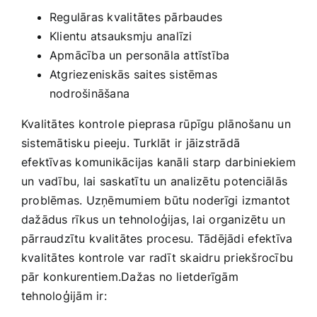
Regulāras kvalitātes pārbaudes
Klientu atsauksmju⁤ analīzi
Apmācība un personāla attīstība
Atgriezeniskās saites sistēmas
nodrošināšana
Kvalitātes⁤ kontrole pieprasa rūpīgu plānošanu un
‍sistemātisku pieeju.‌ Turklāt‌ ir jāizstrādā
efektīvas komunikācijas kanāli starp darbiniekiem
un vadību, ⁤lai saskatītu un analizētu potenciālās
problēmas. Uzņēmumiem būtu noderīgi izmantot
dažādus rīkus un tehnoloģijas, lai organizētu⁢ un‍
pārraudzītu ⁢kvalitātes procesu. ‌Tādējādi⁣ efektīva
kvalitātes kontrole ‌var radīt skaidru priekšrocību
pār konkurentiem.Dažas no lietderīgām
tehnoloģijām‌ ir: