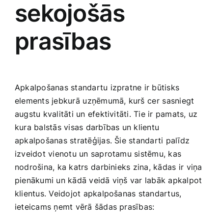
sekojošās
Smaržas, kosmētika
prasības
Sports, tūrisms un atpūta
TV un Sadzīves tehnika
Apkalpošanas standartu izpratne ir būtisks
elements jebkurā ⁣uzņēmumā, kurš ⁤cer ⁢sasniegt
Zoo preces
augstu kvalitāti un efektivitāti. Tie ir pamats, uz
‍kura balstās visas darbības un klientu
apkalpošanas stratēģijas. Šie ‌standarti palīdz
izveidot vienotu un saprotamu sistēmu, kas
nodrošina, ka katrs⁣ darbinieks zina, kādas ir⁣ viņa
pienākumi un kādā veidā ‌viņš var labāk apkalpot
klientus. Veidojot apkalpošanas standartus,
ieteicams ņemt vērā ‌šādas prasības: