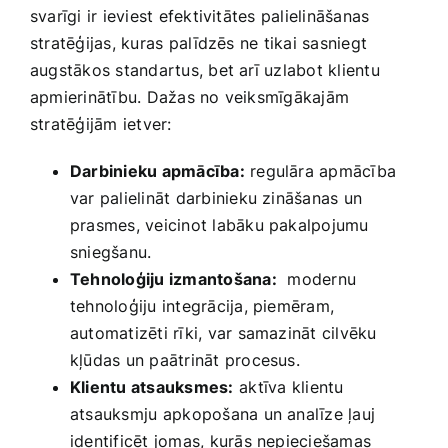
svarīgi‌ ir ieviest efektivitātes palielināšanas
stratēģijas, kuras⁤ palīdzēs ne tikai sasniegt
augstākos standartus, bet arī uzlabot klientu
apmierinātību.‌ Dažas no veiksmīgākajām
stratēģijām ietver:
Darbinieku apmācība:
regulāra apmācība
var palielināt darbinieku zināšanas un ​
prasmes, veicinot labāku pakalpojumu
sniegšanu.
Tehnoloģiju​ izmantošana:
⁢ modernu
tehnoloģiju integrācija, piemēram,​
automatizēti rīki, var samazināt cilvēku ​
kļūdas un paātrināt procesus.
Klientu atsauksmes:
⁤aktīva⁤ klientu
atsauksmju⁢ apkopošana un analīze ļauj
identificēt jomas, kurās nepieciešamas