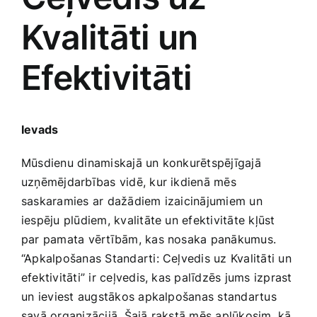
Kvalitāti un
Jaunākie pārdevēji
Grāmatas
Efektivitāti
Pirktākās preces
Gudrā māja
Raksti
Ievads
Mājai un remontam
Mūsdienu dinamiskajā un konkurētspējīgajā
Mājražotājiem
uzņēmējdarbības‌ vidē, kur ikdienā mēs
‍saskaramies ar dažādiem izaicinājumiem un
iespēju ‍plūdiem, ‍kvalitāte un efektivitāte ‌kļūst
Mājsaimniecības preces
par pamata vērtībām, kas nosaka panākumus.
“Apkalpošanas Standarti:​ Ceļvedis uz Kvalitāti ​un
Mēbeles un interjers
efektivitāti” ‍ir ceļvedis, kas​ palīdzēs jums izprast
un⁣ ieviest augstākos apkalpošanas standartus
savā organizācijā. Šajā rakstā mēs aplūkosim, kā