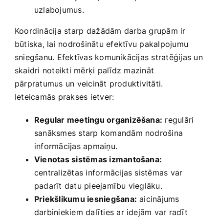
uzlabojumus.
Koordinācija starp ⁤dažādām⁢ darba grupām ir⁤
būtiska, lai nodrošinātu ⁤efektīvu pakalpojumu
sniegšanu.‌ Efektīvas komunikācijas stratēģijas un
skaidri noteikti‍ mērķi⁤ palīdz mazināt
pārpratumus un veicināt produktivitāti.
Ieteicamās prakses ietver:
Regular meetingu organizēšana:
regulāri
sanāksmes starp komandām​ nodrošina
informācijas apmaiņu.
Vienotas sistēmas izmantošana:
centralizētas informācijas sistēmas var
padarīt datu pieejamību vieglāku.
Priekšlikumu ​iesniegšana:
aicinājums
darbiniekiem dalīties ar idejām var radīt