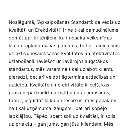
Noslēgumā,⁤ “Apkalpošanas Standarti: ⁤ceļvedis uz
Kvalitāti un Efektivitāti” ‍ir ne tikai pamudinājums‌
domāt par kritērijiem, kuri ‌nosaka⁤ veiksmīgas
klientu apkalpošanas pamatus, bet arī aicinājums
uz aktīvu iesaistīšanos kvalitātes un efektivitātes
uzlabošanā. Ieviešot un ievērojot augstākos
standartus, mēs varam​ ne tikai uzlabot klientu
pieredzi, bet arī veidot ‌ilgtermiņa‍ attiecības un
⁤uzticību. Kvalitāte un efektivitāte ⁢ir ceļš, kas
prasa nepārtrauktu attīstību un apņemšanos,
tomēr, ieguldot​ laiku un‍ resursus, mēs panākam
ne tikai uzņēmuma izaugsmi, bet arī kopējo‌
labklājību. Tāpēc, spert soli ⁤uz kvalitāti, ir solis
uz priekšu – gan jums, gan jūsu klientiem. Mēs