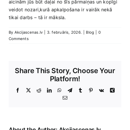
aicinām jūs būt daļai ⁤no šīs‌ pārmaiņas un kopīgi
veidot‍ nozari,kurā apkalpošana ir⁤ vairāk nekā
tikai darbs ⁢– tā ir māksla.
By
Akcijascenas.lv
|
3. februāris, 2026.
|
Blog
|
0
Comments
Share This Story, Choose Your
Platform!
Facebook
X
Reddit
LinkedIn
WhatsApp
Telegram
Tumblr
Pinterest
Vk
Xing
E-
Pasts
About the Author:
Akcijascenas.lv