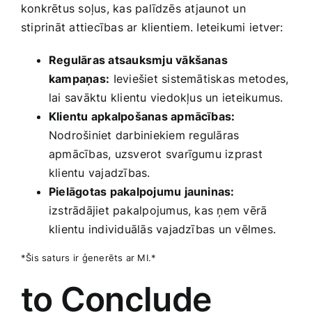
konkrētus soļus, kas ‍palīdzēs atjaunot un
stiprināt attiecības ar klientiem.‍ Ieteikumi ⁣ietver:
Regulāras atsauksmju vākšanas
kampaņas:
⁢Ieviešiet sistemātiskas metodes,
lai savāktu ‍klientu viedokļus un ieteikumus.
Klientu apkalpošanas apmācības:
Nodrošiniet darbiniekiem⁢ regulāras
apmācības, uzsverot svarīgumu izprast
klientu vajadzības.
Pielāgotas pakalpojumu jauninas:
izstrādājiet‌ pakalpojumus, kas ņem vērā
klientu‍ individuālās vajadzības un vēlmes.
*Šis saturs ir ģenerēts ar‍ MI.*
to Conclude