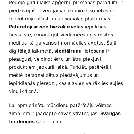
Pēdējo gadu laikā apģērbu pirkšanas paradumi ir
piedzīvojuši ievērojamas izmaiņas,ko ietekmē
tehnoloģiju attīstība un sociālās platformas.
Patērētāji arvien⁢ biežāk izvēlas
‍iepirkties
tiešsaistē, izmantojot viedierīces un sociālos
medijus ⁤kā galvenos informācijas avotus. Šajā
digitālajā laikmetā,
viedtālruņu
lietošana ir
pieaugusi,​ veicinot ērtu un ātru piekļuvi
produktiem jebkurā⁢ laikā. Turklāt, ⁢patērētāji
meklē personalizētus piedāvājumus ‍un⁣
iepirkšanās ​pieredzi, kas aizvien vairāk iekļaujies
viņu ikdienā.
Lai apmierinātu mūsdienu​ patērētāju vēlmes,
zīmoliem ir jāadaptē savas stratēģijas.
Svarīgas
tendences
šajā jomā ir: