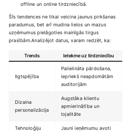
offline un online tirdzniecībā.
Šīs tendences ne tikai veicina jaunus pirkšanas
paradumus, bet arī mudina lielos un mazus
uzņēmumus pielāgoties mainīgās tirgus
prasībām.Analizējot datus, varam redzēt, ka:
Trends
Ietekme‌ uz tirdzniecību
Palielināta pārdošana,
Ilgtspējība
iepriekš⁣ neapdomātām
auditorijām
Augstāka klientu
Dizaina
apmierinātība un
personalizācija
lojalitāte
Tehnoloģiju
Jauni ieņēmumu avoti