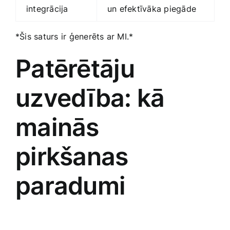
integrācija
un efektīvāka piegāde
*Šis saturs ir ģenerēts ar MI.*
Patērētāju⁢
uzvedība: kā
mainās
pirkšanas
paradumi