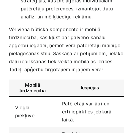
stratēģijas, kas pielāgotas ⁣individuālām
patērētāju preferences, izmantojot datu
analīzi un mērķtiecīgu reklāmu.
Vēl viena būtiska komponente ir mobilā
⁣tirdzniecība, kas⁣ kļūst par galveno kanālu
apģērbu iegādei, ‍ņemot vērā patērētāju mainīgo
pielāgošanās stilu. Saskaņā ar pētījumiem, lielāko‌
daļu ⁢iepirkšanās tiek veikta mobilajās ierīcēs.
Tādēļ,​ apģērbu tirgotājiem ir jāņem vērā:
Mobilā
Iespējas
tirdzniecība
Patērētāji var ātri un⁤
Viegla
ērti iepirkties jebkurā
piekļuve
laikā.