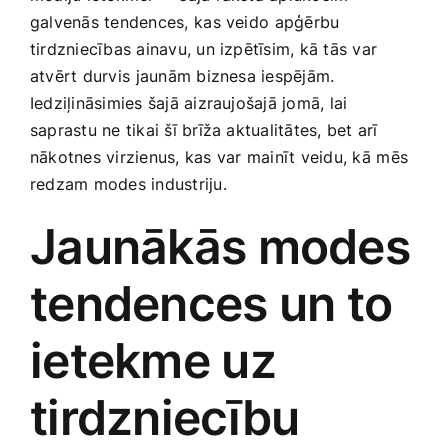
Smaržas, kosmētika
galvenās tendences,⁢ kas veido ⁤apģērbu
tirdzniecības ainavu, un izpētīsim, ‍kā tās var
atvērt durvis⁤ jaunām biznesa iespējām.
Sports, tūrisms un atpūta
Iedziļināsimies šajā aizraujošajā jomā, lai
saprastu ne tikai ‍šī brīža aktualitātes, bet arī
TV un Sadzīves tehnika
‌nākotnes virzienus, kas var⁤ mainīt veidu, kā⁢ mēs
redzam modes industriju.
Zoo preces
Jaunākās modes
tendences un to
ietekme uz⁣
tirdzniecību