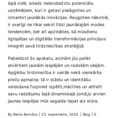
šajā vidē, ⁣sniedz neierobežotu potenciālu
uzņēmējiem, kuri ir gatavi pielāgoties​ un
izmantot jaunākās inovācijas. ‌Raugoties nākotnē,
ir svarīgi ne tikai sekot līdzi jaunākajām modes
⁢tendencēm, bet arī apzināties, kā mūsdienu
ilgtspējas un digitālās transformācijas ​principus
‌integrēt savā tirdzniecības stratēģijā.
Pabeidzot šo apskatu, aicinām jūs palikt
atvērtiem jaunām iespējām⁤ un radošām ⁤idejām.
‌Apģērbu tirdzniecība ir vairāk ‌nekā vienkārša
preču apmaiņa; tā ir stāstu un identitāšu
veidošana.Turpiniet izpētīt,mācīties un attīstīt
savu ⁣redzējumu šajā dinamiskajā jomā,jo ‍arvien
jaunas iespējas mūs sagaida tepat aiz stūra.
By
Raivis Bernāns
|
23. septembris, 2025.
|
Blog
|
0