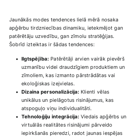
Jaunākās modes tendences‌ lielā mērā nosaka
apģērbu tirdzniecības dinamiku, ietekmējot gan
patērētāju uzvedību, ‍gan zīmolu stratēģijas.‍
Šobrīd ⁢izteiktas ir šādas tendences:
Ilgtspējība:
Patērētāji arvien vairāk pievērš
uzmanību videi draudzīgiem produktiem un
zīmoliem,​ kas izmanto pārstrādātas ​vai
ekoloģiskas⁢ izejvielas.
Dizaina personalizācija:
Klienti ⁤vēlas
unikālus un pielāgotus risinājumus, kas
atspoguļo ‌viņu individualitāti.
Tehnoloģiju ​integrācija:
Viedais apģērbs un
virtuālās realitātes risinājumi pārveido
iepirkšanās pieredzi, radot jaunas iespējas