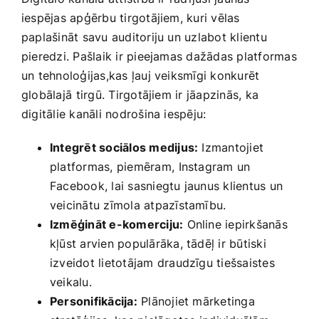
iespējas apģērbu tirgotājiem, kuri vēlas
paplašināt savu auditoriju un uzlabot klientu
pieredzi. Pašlaik ir pieejamas dažādas platformas
‌un tehnoloģijas,kas ļauj veiksmīgi konkurēt
globālajā ⁤tirgū. Tirgotājiem ir jāapzinās, ka
digitālie kanāli nodrošina iespēju:
Integrēt sociālos medijus:
Izmantojiet
platformas, piemēram, ⁤Instagram un
Facebook, lai sasniegtu ​jaunus klientus un
veicinātu zīmola atpazīstamību.
Izmēģināt e-komerciju:
Online iepirkšanās
kļūst ‌arvien populārāka, tādēļ ir būtiski
izveidot lietotājam draudzīgu ‍tiešsaistes
veikalu.
Personifikācija:
Plānojiet ‌mārketinga