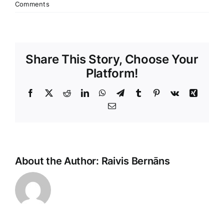
Comments
Share This Story, Choose Your
Platform!
Facebook
X
Reddit
LinkedIn
WhatsApp
Telegram
Tumblr
Pinterest
Vk
Xing
E-
Pasts
About the Author:
Raivis Bernāns