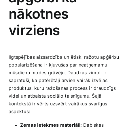
nākotnes
virziens
Ilgtspējības aizsardzība un ‍ētiski ražotu apģērbu
popularizēšana ⁤ir kļuvušas par neatņemamu
‌mūsdienu modes ⁢grāvēju. Daudzas ‌zīmoli ir
sapratuši, ka patērētāji arvien⁣ vairāk izvēlas
⁤produktus, kuru ražošanas process ir draudzīgs
videi un atbalsta sociālo ⁢taisnīgumu. Šajā
kontekstā ir vērts uzsvērt vairākus svarīgus ​
aspektus:
Zemas ietekmes materiāli:
Dabiskas