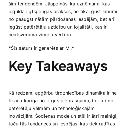
šīm tendencēm. Jāapzinās, ka uzņēmumi,⁤ kas
iegulda ilgtspējīgās praksēs, ne tikai gūst labumu
no paaugstinātām pārdošanas iespējām, ⁣bet arī
iegūst patērētāju uzticību un lojalitāti, kas ir
neatsverama zīmola vērtība.
*Šis ⁣saturs ir ģenerēts ​ar MI.*
Key Takeaways
Kā redzam, apģērbu ​tirdzniecības ‌dinamika ir​ ne
tikai atkarīga no tirgus pieprasījuma, bet arī no
patērētāju vēlmēm un tehnoloģiskajām
‌inovācijām. Šodienas mode un stili ir ātri mainīgi,
⁤taču tās tendences ⁢un iespējas, ​kas tiek radītas