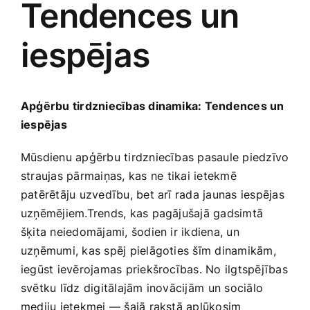
Tendences un
Medicīnas preces
iespējas
Mobilie telefoni, planšetdatori
Pakalpojumi
Apģērbu tirdzniecības dinamika: Tendences un
iespējas
Pārtikas preces
Mūsdienu apģērbu tirdzniecības pasaule piedzīvo
straujas pārmaiņas, kas ne ⁣tikai ietekmē
Preces birojam
patērētāju‍ uzvedību, bet arī rada jaunas iespējas
uzņēmējiem.Trends, kas pagājušajā gadsimtā
šķita neiedomājami, šodien ir ikdiena, un
Preces pieaugušajiem
uzņēmumi, kas spēj pielāgoties šīm dinamikām,
iegūst ievērojamas priekšrocības. No ilgtspējības
Rotaļlietas, bērnu preces
svētku līdz digitālajām inovācijām⁣ un sociālo
mediju ietekmei — šajā rakstā aplūkosim