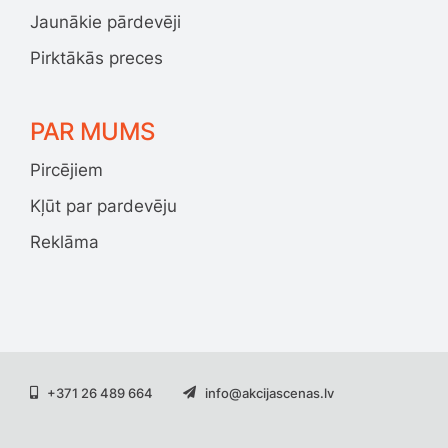
Jaunākie pārdevēji
Pirktākās preces
PAR MUMS
Pircējiem
Kļūt par pardevēju
Reklāma
+371 26 489 664
info@akcijascenas.lv