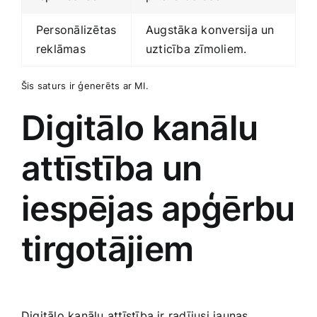
Personālizētas
Augstāka ⁢konversija un
reklāmas
uzticība zīmoliem.
Šis ‌saturs ir ģenerēts ar MI.
Digitālo‍ kanālu​
attīstība‍ un
iespējas apģērbu
tirgotājiem
Digitālo kanālu attīstība ir radījusi jaunas