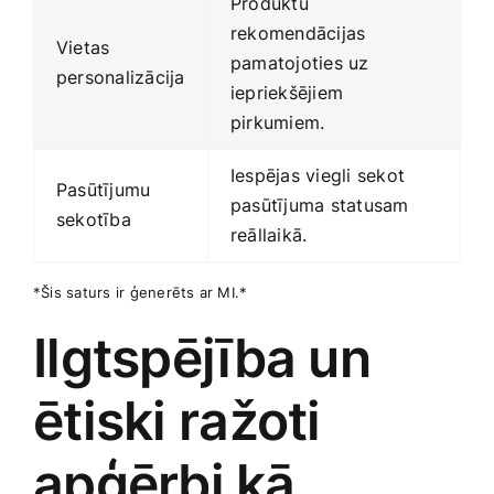
Produktu
rekomendācijas
Vietas
pamatojoties uz
personalizācija
iepriekšējiem
pirkumiem.
Iespējas viegli sekot
Pasūtījumu
‍pasūtījuma statusam
sekotība
reāllaikā.
*Šis saturs ir ģenerēts ar MI.*
Ilgtspējība un
ētiski ražoti
apģērbi ⁢kā