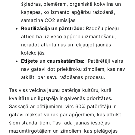
šķiedras, piemēram, organiskā kokvilna un
kaņepes, ko izmanto apģērbu ražošanā,
‍samazina CO2⁣ emisijas.
Reutilizācija un pārstrāde:
Radošu pieeju
attiecībā uz veco apģērbu izmantošanu,
neradot atkritumus un iekļaujot jaunās
kolekcijās.
Etiķete ⁤un caurskatāmība:
⁣ Patērētāji⁤ vairs
nav gatavi dot priekšroku zīmoliem, kas nav‍
atklāti ⁢par ⁢savu ražošanas⁢ procesu.
Tas viss veicina jaunu ​patēriņa kultūru, kurā
kvalitāte un ilgtspēja ir galvenās prioritātes.
Saskaņā ar pētījumiem, virs 60% patērētāju ir
gatavi maksāt⁢ vairāk par apģērbiem, kas atbilst
šiem standartiem. Tas⁢ rada jaunas iespējas
mazumtirgotājiem un zīmoliem, ‍kas pielāgojas ​