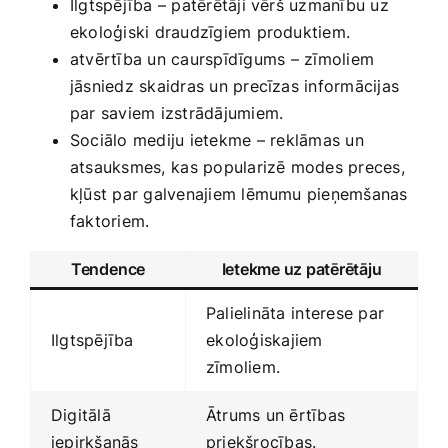
Ilgtspējība – patērētāji vērš uzmanību uz
ekoloģiski draudzīgiem produktiem.
atvērtība un caurspīdīgums⁢ – zīmoliem
jāsniedz skaidras un precīzas informācijas
par saviem izstrādājumiem.
Sociālo mediju ietekme ⁣– reklāmas un‌
atsauksmes, ⁢kas‍ popularizē modes preces,
kļūst par galvenajiem lēmumu‍ pieņemšanas
faktoriem.
Tendence
Ietekme uz patērētāju
Palielināta⁤ interese par
Ilgtspējība
⁤ekoloģiskajiem
zīmoliem.
Digitālā
Ātrums un ērtības
iepirkšanās
priekšrocības.