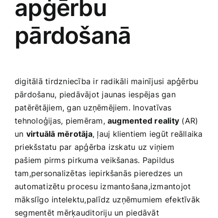
apģērbu
pārdošanā
digitālā tirdzniecība ir‍ radikāli mainījusi apģērbu
pārdošanu, piedāvājot​ jaunas iespējas gan
patērētājiem, gan uzņēmējiem. Inovatīvas
⁤tehnoloģijas, piemēram,
augmented reality
(AR)
un
virtuālā‍ mērotāja
, ļauj klientiem iegūt reāllaika
priekšstatu par ‌apģērba izskatu uz viņiem
pašiem pirms pirkuma veikšanas. Papildus
tam,personalizētas iepirkšanās pieredzes un
automatizētu procesu izmantošana,izmantojot
mākslīgo intelektu,palīdz‌ uzņēmumiem efektīvāk‍
segmentēt mērķauditoriju un⁣ piedāvāt​