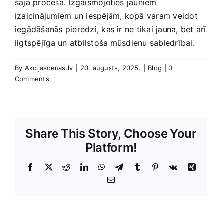
šajā procesā. Izgaismojoties jauniem
izaicinājumiem un iespējām, kopā varam veidot
iegādāšanās pieredzi, kas ir ne tikai‌ jauna, bet ⁤arī
ilgtspējīga un⁢ atbilstoša ⁤mūsdienu sabiedrībai.
By
Akcijascenas.lv
|
20. augusts, 2025.
|
Blog
|
0
Comments
Share This Story, Choose Your
Platform!
Facebook
X
Reddit
LinkedIn
WhatsApp
Telegram
Tumblr
Pinterest
Vk
Xing
E-
Pasts