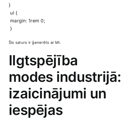
}
⁤ ul {
‍ margin: 1rem 0;
‍ ⁢}
Šis saturs ir ģenerēts ar MI.
Ilgtspējība
modes industrijā:
izaicinājumi un
iespējas