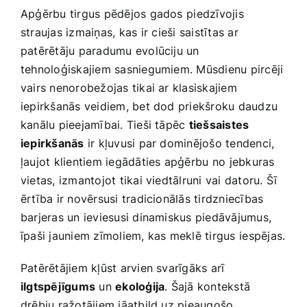
Apģērbu tirgus pēdējos gados⁤ piedzīvojis
straujas izmaiņas, ⁣kas ir cieši saistītas ar
patērētāju paradumu evolūciju un
tehnoloģiskajiem sasniegumiem. Mūsdienu pircēji
vairs nenorobežojas tikai ar klasiskajiem
iepirkšanās veidiem, bet dod priekšroku daudzu
kanālu pieejamībai. Tieši tāpēc
tiešsaistes
iepirkšanās
ir kļuvusi par dominējošo tendenci,
ļaujot klientiem iegādāties apģērbu ⁣no jebkuras
vietas, izmantojot tikai viedtālruni vai datoru. Šī
ērtība ir novērsusi tradicionālās tirdzniecības
barjeras un ieviesusi dinamiskus piedāvājumus,
īpaši jauniem zīmoliem, kas meklē ‌tirgus ⁣iespējas.
Patērētājiem kļūst arvien svarīgāks arī
ilgtspējīgums
un​
ekoloģija
. Šajā kontekstā
drēbju ražotājiem jāatbild uz pieaugošo