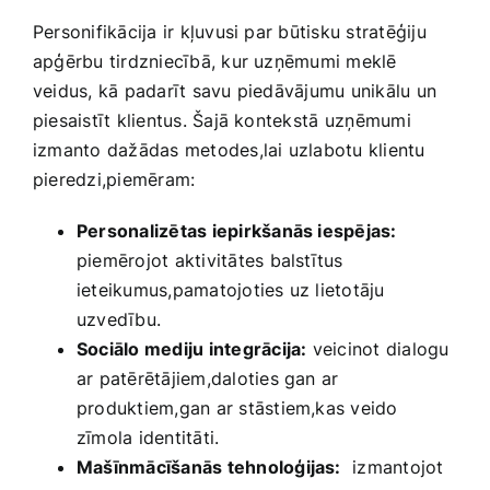
Personifikācija ir kļuvusi par būtisku stratēģiju
apģērbu tirdzniecībā, kur uzņēmumi meklē
veidus, kā padarīt savu piedāvājumu unikālu un
piesaistīt klientus. Šajā kontekstā ⁢uzņēmumi
izmanto dažādas metodes,lai uzlabotu klientu
pieredzi,piemēram:
Personalizētas iepirkšanās iespējas:
piemērojot aktivitātes balstītus
ieteikumus,pamatojoties uz lietotāju
uzvedību.
Sociālo mediju integrācija:
veicinot dialogu
ar patērētājiem,daloties gan ar
produktiem,gan ‍ar stāstiem,kas veido
zīmola identitāti.
Mašīnmācīšanās tehnoloģijas:
​ izmantojot⁣