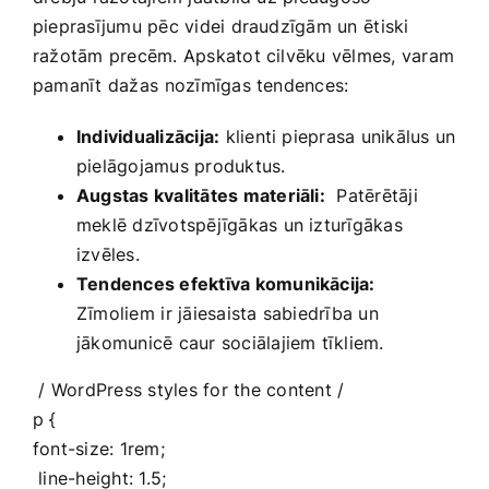
pieprasījumu‌ pēc videi draudzīgām un⁤ ētiski
ražotām precēm. Apskatot cilvēku vēlmes, varam
pamanīt ​dažas ⁣nozīmīgas‍ tendences:
Individualizācija:
klienti pieprasa unikālus un
pielāgojamus produktus.
Augstas kvalitātes materiāli:
‌ Patērētāji
meklē dzīvotspējīgākas un‌ izturīgākas
izvēles.
Tendences efektīva komunikācija:
Zīmoliem⁢ ir jāiesaista sabiedrība un
jākomunicē caur sociālajiem ‌tīkliem.
⁢ /
WordPress styles for⁤ the content
/
p {
font-size: 1rem;
‌ line-height: 1.5;