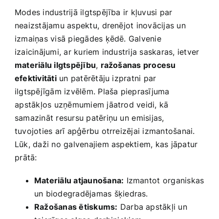
Modes industrijā ilgtspējība ir kļuvusi par⁢
neaizstājamu aspektu, ⁤drenējot inovācijas‌ un
izmaiņas visā piegādes ķēdē. Galvenie
izaicinājumi, ar kuriem industrija saskaras, ietver
materiālu ilgtspējību
,
ražošanas‍ procesu
efektivitāti
un patērētāju izpratni par
ilgtspējīgām‌ izvēlēm. Plaša pieprasījuma
⁢apstākļos uzņēmumiem jāatrod veidi, kā
samazināt resursu patēriņu un⁤ emisijas,
tuvojoties arī apģērbu otrreizējai izmantošanai.
Lūk, daži no galvenajiem aspektiem, kas jāpatur
⁢prātā:
Materiālu atjaunošana:
Izmantot ⁤organiskas
un biodegradējamas šķiedras.
Ražošanas ētiskums:
Darba apstākļi un ​