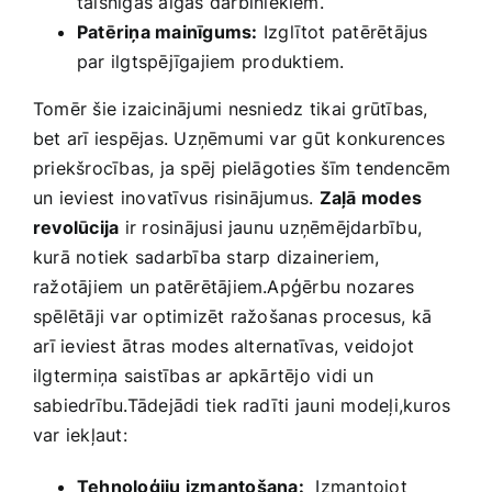
taisnīgas algas darbiniekiem.
Patēriņa mainīgums:
Izglītot patērētājus
par ilgtspējīgajiem produktiem.
Tomēr šie‍ izaicinājumi nesniedz ⁤tikai grūtības,
bet arī iespējas. Uzņēmumi var gūt konkurences
priekšrocības, ja spēj pielāgoties šīm tendencēm
un ieviest ⁢inovatīvus risinājumus.
Zaļā modes
revolūcija
ir rosinājusi jaunu uzņēmējdarbību,
kurā notiek sadarbība starp ‍dizaineriem,
ražotājiem un patērētājiem.Apģērbu nozares
spēlētāji var optimizēt ražošanas ⁤procesus, kā
⁢arī ieviest ātras modes alternatīvas, veidojot
ilgtermiņa saistības ar apkārtējo ​vidi un
sabiedrību.Tādejādi tiek radīti ⁢jauni modeļi,kuros
var iekļaut:
Tehnoloģiju izmantošana:
⁤ Izmantojot