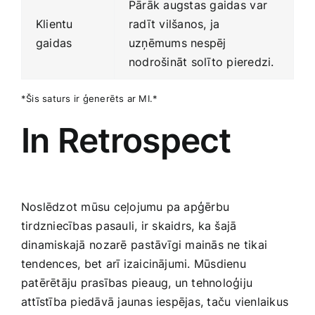
Pārāk augstas gaidas⁣ var​
Klientu
radīt vilšanos, ja​
gaidas
uzņēmums nespēj
nodrošināt solīto​ pieredzi.
*Šis‍ saturs ir ģenerēts ar MI.*
In Retrospect
Noslēdzot mūsu ceļojumu pa apģērbu
tirdzniecības pasauli,⁣ ir skaidrs, ​ka šajā
dinamiskajā ⁣nozarē ⁣pastāvīgi mainās ne tikai
tendences, bet arī izaicinājumi.‍ Mūsdienu⁢
patērētāju prasības pieaug, un tehnoloģiju
attīstība piedāvā jaunas iespējas, taču vienlaikus