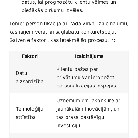
datus, lai prognozētu ‍klientu vēlmes un
biežākās pirkumu izvēles.
Tomēr personifikācija arī rada virkni izaicinājumu,⁣
kas jāņem ⁤vērā, lai saglabātu konkurētspēju.
Galvenie faktori, kas ietekmē šo procesu, ir:
Faktori
Izaicinājums
Klientu bažas par
Datu
privātumu var ierobežot
aizsardzība
personalizācijas iespējas.
Uzņēmumiem jākonkurē ar
Tehnoloģiju
jaunākajām inovācijām, un
attīstība
tas prasa⁢ pastāvīgu
investīciju.