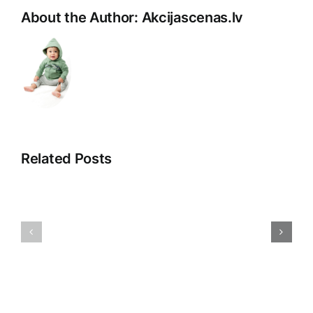
About the Author:
Akcijascenas.lv
Related Posts
Jaunās
Atklājot
tehnoloģij
2025.
Ietekme
gada
uz
Tirdzniecības
mūsu
Stratēģiju
ikdienas
Noslēpumus
dzīvi