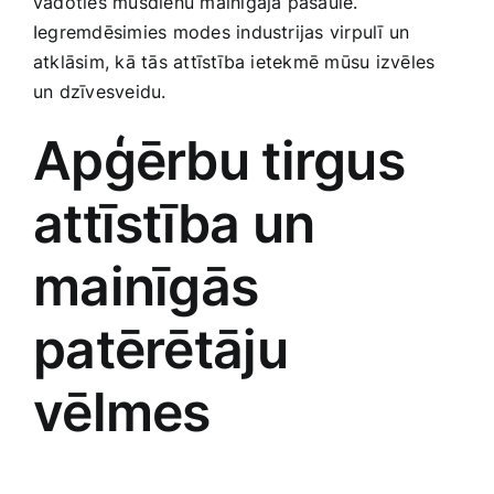
vadoties mūsdienu mainīgajā pasaulē.
Smaržas, kosmētika
Iegremdēsimies ‍modes industrijas virpulī un
‍atklāsim, kā tās attīstība ietekmē mūsu izvēles‍
un dzīvesveidu.
Sports, tūrisms un atpūta
Apģērbu tirgus
TV un Sadzīves tehnika
attīstība un
Zoo preces
‍mainīgās
patērētāju
vēlmes