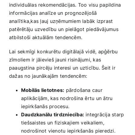
individuālas rekomendācijas. Too visu papildina
informācijas analīze un prognozējošā
analītika,kas ļauj uzņēmumiem labāk izprast
‌patērētāju uzvedību un⁣ pielāgot piedāvājumus
atbilstoši aktuālām tendencēm.
Lai sekmīgi ⁤konkurētu digitālajā vidē, apģērbu
zīmoliem ir jāievieš jauni risinājumi, kas
paaugstina pircēju⁤ interesi un uzticību. Šeit ir
dažas no jaunākajām tendencēm:
Mobilās lietotnes:
pārdošana caur⁣
aplikācijām, kas nodrošina ērtu un ātru
⁣iepirkšanās procesu.
Daudzkanālu tirdzniecība:
integrācija starp
tiešsaistes un fiziskajiem veikaliem,
nodrošinot vienotu iepirkšanās⁤ pieredzi.