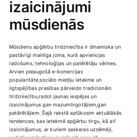
izaicinājumi
Medicīnas preces
mūsdienās
Mobilie telefoni, planšetdatori
Pakalpojumi
Mūsdienu apģērbu tirdzniecība ir dinamiska un
pastāvīgi mainīga joma, kurā apvienojas
Pārtikas preces
radošums, tehnoloģijas un‍ patērētāju vēlmes.
Arvien pieaugošā e-komercijas
⁣popularitāte,sociālo mediju ietekme un
Preces birojam
‍ilgtspējības prasības pārveido tradicionālo
tirdzniecību,radot jaunas iespējas un
Preces pieaugušajiem
izaicinājumus gan mazumtirgotājiem,gan
patērētājiem. Šajā rakstā ⁢aplūkosim aktuālākās
⁢tendences,⁤ kas ​ietekmē apģērbu tirgu, kā arī‌
Rotaļlietas, bērnu preces
izaicinājumus, ar kuriem saskaras uzņēmēji,