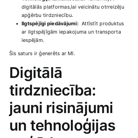
digitālās platformas,lai veicinātu otrreizēju
apģērbu tirdzniecību.
Ilgtspējīgi piedāvājumi:
‍ Attīstīt produktus
ar ilgtspējīgām iepakojuma un ⁣transporta
iespējām.
Šis saturs ir ģenerēts ar ‍MI.
Digitālā
tirdzniecība:
jauni⁢ risinājumi
un tehnoloģijas