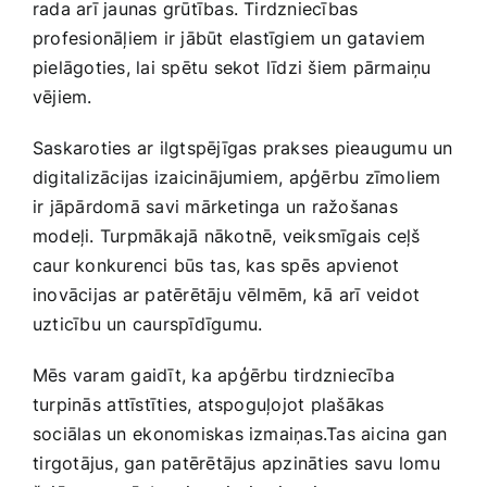
rada arī jaunas grūtības. ‌Tirdzniecības
profesionāļiem ir jābūt elastīgiem un gataviem
pielāgoties, lai spētu sekot līdzi šiem pārmaiņu⁣
vējiem.
Saskaroties ar ilgtspējīgas ‌prakses pieaugumu un
digitalizācijas izaicinājumiem, apģērbu zīmoliem
ir jāpārdomā savi mārketinga un ražošanas
modeļi. Turpmākajā nākotnē, ‍veiksmīgais ceļš
caur konkurenci būs⁢ tas, kas​ spēs ⁣apvienot
inovācijas ar patērētāju vēlmēm, kā arī veidot
uzticību un caurspīdīgumu.
Mēs varam gaidīt, ka apģērbu tirdzniecība
turpinās ⁤attīstīties, atspoguļojot plašākas
sociālas un ⁣ekonomiskas izmaiņas.Tas aicina gan
⁣tirgotājus, gan patērētājus apzināties savu lomu