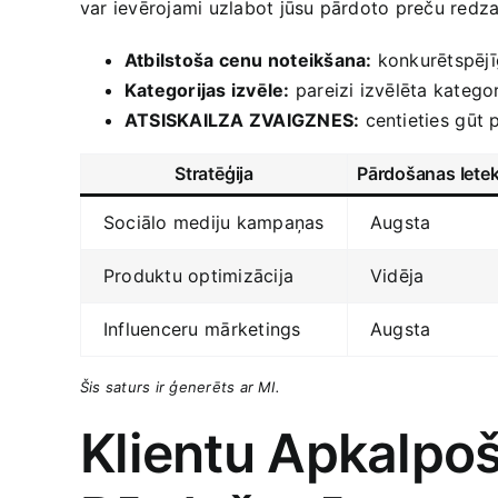
var ‍ievērojami uzlabot jūsu pārdoto preču redza
Atbilstoša cenu noteikšana:
konkurētspējīg
Kategorijas izvēle:
pareizi izvēlēta katego
ATSISKAILZA ZVAIGZNES:
centieties ⁢gūt 
Stratēģija
Pārdošanas Iete
Sociālo mediju‍ kampaņas
Augsta
Produktu‍ optimizācija
Vidēja
Influenceru ⁣mārketings
Augsta
Šis saturs ‌ir ģenerēts ar‍ MI.
Klientu Apkalpo