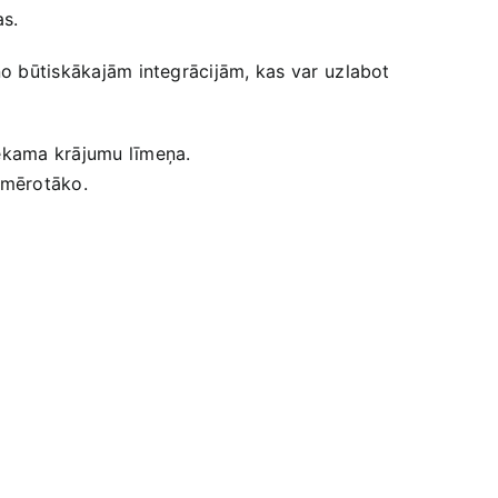
as.
 no būtiskākajām integrācijām, kas var ⁢uzlabot
tiekama krājumu līmeņa.
iemērotāko.