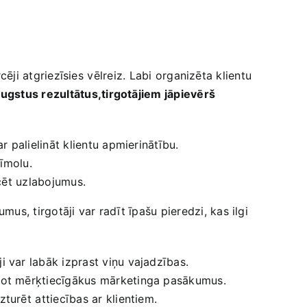
cēji atgriezīsies ⁣vēlreiz. Labi organizēta klientu
ugstus ‌rezultātus,tirgotājiem jāpievērš
ar palielināt klientu apmierinātību.
zīmolu.
icēt uzlabojumus.
, tirgotāji ‍var radīt īpašu ‌pieredzi, kas ilgi
 var labāk izprast ​viņu vajadzības.
dot mērķtiecīgākus mārketinga pasākumus.
urēt ⁢attiecības ‌ar klientiem.