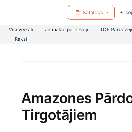
Skip
to
Katalogs
Pircē
content
Visi veikali
Jaunākie pārdevēji
TOP Pārdevēj
Raksti
Amazones Pārdoš
Tirgotājiem