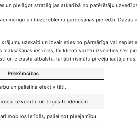
 ⁤un pielāgot stratēģijas‌ atkarībā⁤ no patērētāju ⁢uzvedīb
nātu ​vienmērīgu un bezproblēmu pārdošanas‍ pieredzi. Dažas
t krājumu uzskaiti un izvairieties no ⁤pārmērīga ⁢vai nepie
 maksāšanas iespējas, ⁢lai klienti varētu⁢ izvēlēties sev⁣ p
sti un e-pasta ⁢atbalstu, lai ātri risinātu pircēju‌ jautājumus.
Priekšrocības
u un palielina efektivitāti.
pircēju uzvedību‌ un tirgus tendencēm.
 arī mobilos ierīcēs, palielinot pieejamību.