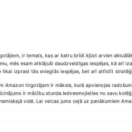
tājiem, ir​ temats, kas ar katru brīdi kļūst arvien aktuāl
omu, mēs ⁤esam atklājuši daudzveidīgas iespējas, kā arī⁢ iza
tikai izprast⁢ tās sniegtās iespējas, bet arī attīstīt stratēģ
am Amazon‍ tirgotājam ir ‌māksla, kurā apvienojas radošums
 izaicinājums ir mācību stunda.Iedvesmojieties no savu kol
 dinamiskajā vidē. Lai veicas ⁤jums ceļā uz panākumiem Am