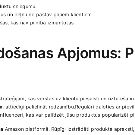
roduktu sniegumu.
us un peļņu no pastāvīgajiem klientiem.
išas, kas nav pilnībā izmantotas.
ārdošanas Apjomus: P
atēģijām,‍ kas vērstas‌ uz klientu piesaisti un‍ uzturēšanu
attiecīgi palielināt ‌redzamību.Regulāri daloties ar pievil
 influenceri, kas var palīdzēt ‍jūsu produktus popularizēt p
ja
Amazon platformā. Rūpīgi izstrādāti produkta apraksti, 