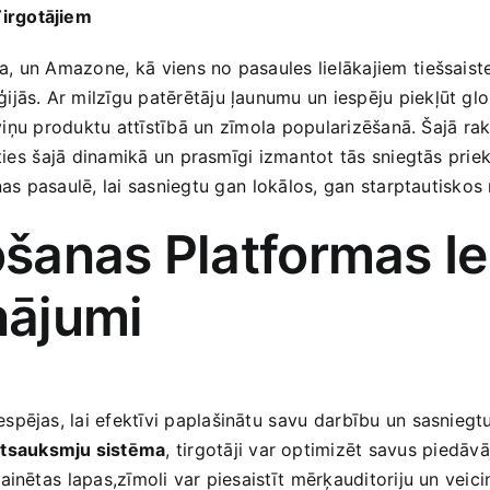
irgotājiem
 un Amazone, kā⁣ viens no pasaules lielākajiem⁣ tiešsaistes
jās. Ar‍ milzīgu patērētāju ļaunumu un‍ iespēju ‍piekļūt g
as viņu produktu attīstībā un⁤ zīmola‍ popularizēšanā. Šajā
ēties⁤ šajā dinamikā un prasmīgi izmantot tās sniegtās prie
s⁤ pasaulē,‌ lai sasniegtu⁣ gan ⁣lokālos, gan starptautiskos
šanas Platformas Ies
nājumi
pējas, lai efektīvi paplašinātu⁤ savu⁢ darbību un sasniegtu 
atsauksmju sistēma
, tirgotāji var optimizēt savus piedāv
inētas ⁣lapas,zīmoli var piesaistīt ⁢mērķauditoriju un veic