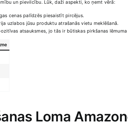
mību un‍ pievilcību. Lūk, daži aspekti, ko ņemt vērā:
as cenas ‌palīdzēs piesaistīt pircējus.
rija⁤ uzlabos jūsu produktu atrašanās vietu meklēšanā.
pozitīvas atsauksmes, jo tās ‍ir būtiskas pirkšanas lēmuma
kme
šanas ‍Loma Amazon