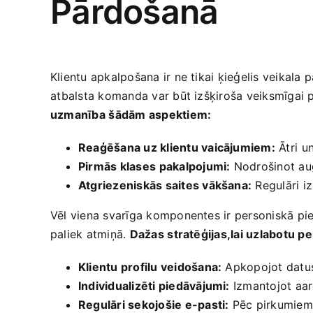
Pārdošanā
Klientu apkalpošana ir ne tikai ķieģelis veikala pa
⁤atbalsta komanda‌ var būt ‌izšķiroša veiksmīga
uzmanība ⁢šādām ​aspektiem:
Reaģēšana uz klientu vaicājumiem:
Ātri ⁤u
Pirmās‌ klases⁤ pakalpojumi:
Nodrošinot augs
Atgriezeniskās saites vākšana:
Regulāri iz
Vēl viena svarīga komponentes ir personiskā pieej
‍paliek atmiņā.‌
Dažas⁢ stratēģijas,lai uzlabotu p
Klientu profilu veidošana:
Apkopojot datus 
Individualizēti piedāvājumi:
Izmantojot aar
Regulāri sekojošie ‍e-pasti:
Pēc pirkumiem ‌n