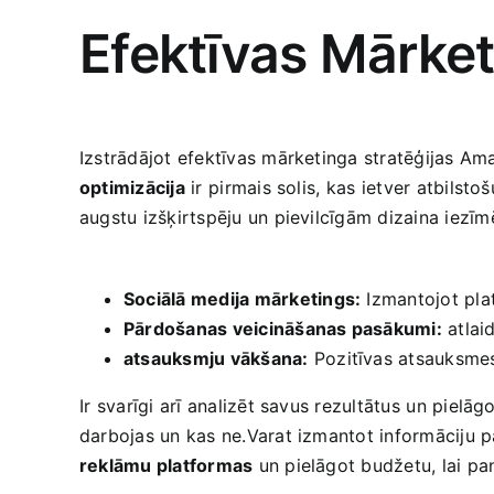
Efektīvas Mārke
Izstrādājot efektīvas mārketinga stratēģijas ​Ama
optimizācija
ir ⁢pirmais solis,⁢ kas ietver‍ atbils
augstu izšķirtspēju ‍un pievilcīgām dizaina iezīmē
Sociālā medija‍ mārketings:
Izmantojot platf
Pārdošanas veicināšanas pasākumi:
atlaid
atsauksmju vākšana:
Pozitīvas atsauksmes 
Ir⁢ svarīgi arī analizēt savus rezultātus⁤ un piel
darbojas un kas ne.Varat izmantot informāciju ‌p
reklāmu platformas
un pielāgot budžetu, lai⁣ p