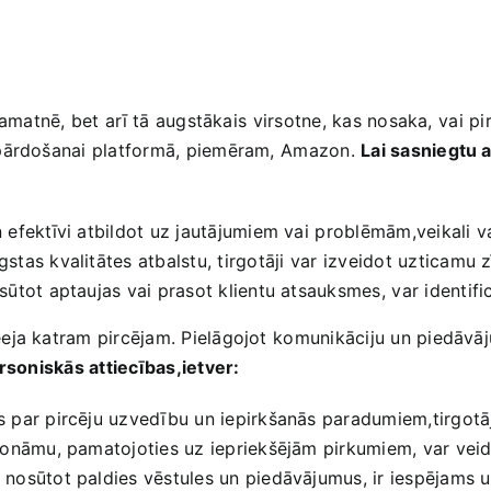
matnē, bet ⁢arī tā augstākais ⁣virsotne, kas nosaka,⁣ vai pir
i pārdošanai platformā, piemēram, ⁣Amazon.‍
Lai sasniegtu a
n‌ efektīvi atbildot uz ‍jautājumiem vai⁤ problēmām,veikali v
tas kvalitātes​ atbalstu, tirgotāji var ⁣izveidot uzticamu 
sūtot aptaujas vai prasot klientu atsauksmes, ⁤var​ identif
a katram pircējam. Pielāgojot⁤ komunikāciju un piedāvājumus
ersoniskās attiecības,ietver:
par ‌pircēju uzvedību un iepirkšanās paradumiem,tirgotāji
onāmu, pamatojoties uz iepriekšējām pirkumiem, var vei
osūtot ‌paldies vēstules un‌ piedāvājumus, ir iespējams uzt