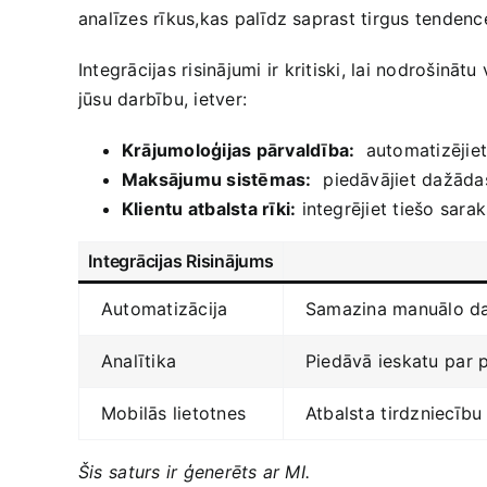
analīzes rīkus,kas palīdz saprast tirgus tendences
Integrācijas risinājumi ⁤ir kritiski, lai nodroši
‍jūsu darbību, ietver:
Krājumoloģijas pārvaldība:
​ automatizējie
Maksājumu sistēmas:
⁣ piedāvājiet dažādas
Klientu atbalsta rīki:
‍integrējiet ​tiešo sarak
Integrācijas Risinājums
Automatizācija
Samazina manuālo darb
Analītika
Piedāvā ieskatu⁢ par 
Mobilās lietotnes
Atbalsta⁤ tirdzniecību
Šis⁣ saturs ir ģenerēts ar MI.