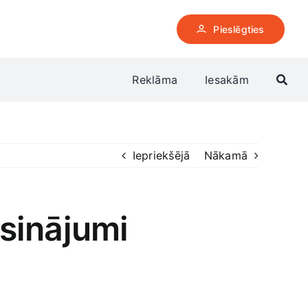
Pieslēgties
Reklāma
Iesakām
Iepriekšējā
Nākamā
sinājumi