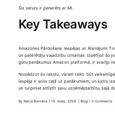
Šis saturs ‌ir ‌ģenerēts ar MI.
Key ​Takeaways
Amazones Pārdošana: Iespējas un Risinājumi Tirgo
un patērētāju vajadzību izmaiņas.​ Izpētījot šo j
gūtu panākumus Amazon ⁢platformā, ir ​svarīgi ‍ne ‌
Noslēdzot​ šo rakstu, varam teikt: būt veiksmīg
‌iespēja ir⁣ solis ⁢ceļā uz panākumiem, un katrs
un⁢ turpiniet attīstīt savu uzņēmējdarbību šajā
By
Raivis Bernāns
|
15. maijs, 2026.
|
Blog
|
0 Comments