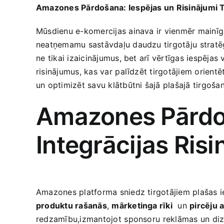
Amazones Pārdošana: Iespējas un Risinājumi T
Mūsdienu e-komercijas ainava​ ir vienmēr mainīga,
neatņemamu sastāvdaļu daudzu tirgotāju⁤ stratēģi
ne ⁣tikai izaicinājumus, bet arī ‍vērtīgas iespēj
risinājumus, kas var ⁣palīdzēt tirgotājiem orient
un optimizēt savu klātbūtni šajā plašajā tirgošana
Amazones⁤ Pārdo
Integrācijas Risi
Amazones platforma sniedz tirgotājiem plašas‍ ies
produktu rašanās
,
mārketinga‌ rīki
​ un
pircēju 
redzamību,izmantojot⁤ sponsoru ⁣reklāmas un⁣ diza