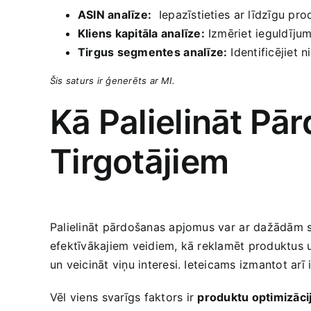
ASIN analīze:
⁤ Iepazīstieties⁤ ar līdzīgu p
Kliens kapitāla analīze:
Izmēriet ieguldījum
Tirgus segmentes ⁢analīze:
Identificējiet n
Šis ‌saturs ir ģenerēts ​ar ‌MI.
Kā Palielināt‍ P
Tirgotājiem
Palielināt pārdošanas apjomus var ⁢ar dažādām str
efektīvākajiem veidiem, kā reklamēt produktus un 
un veicināt​ viņu interesi. Ieteicams izmantot arī
Vēl‍ viens⁤ svarīgs faktors⁤ ir‌
produktu ​optimizāci