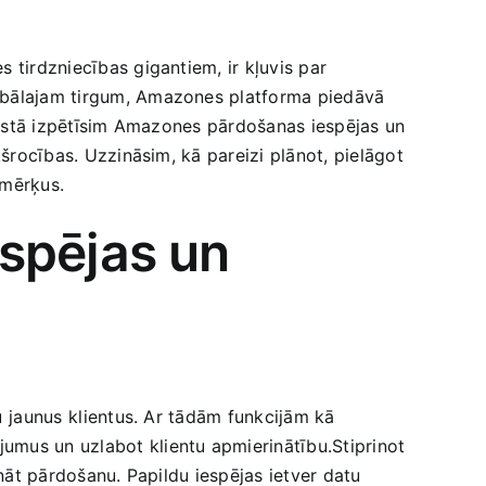
 tirdzniecības gigantiem, ir kļuvis par​
lobālajam tirgum, Amazones platforma ​piedāvā‍
 rakstā izpētīsim Amazones pārdošanas iespējas‌ un
kšrocības. Uzzināsim, kā pareizi plānot,⁢ pielāgot
 mērķus.
pējas⁢ un
⁤jaunus⁢ klientus. ‍Ar tādām funkcijām kā
ājumus un uzlabot klientu apmierinātību.Stiprinot
ināt pārdošanu. Papildu iespējas ietver datu