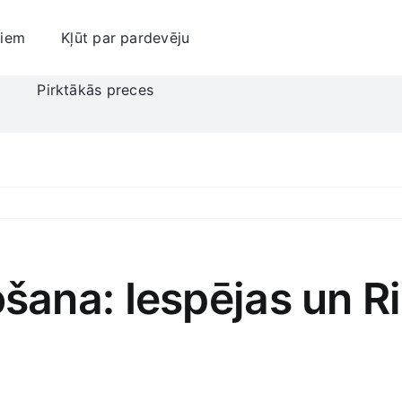
jiem
Kļūt par pardevēju
i
Pirktākās preces
ana: Iespējas un Ri