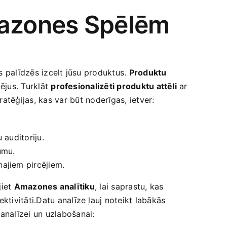
mazones Spēlēm
as palīdzēs izcelt jūsu produktus.
Produktu
cējus. Turklāt
profesionalizēti produktu attēli
ar
ēģijas, kas var ⁢būt ​noderīgas, ​ietver:⁢
 auditoriju.
umu.
najiem pircējiem.
jiet
Amazones analītiku
, lai saprastu,⁢ kas
tivitāti.Datu analīze ļauj noteikt labākās
analīzei un uzlabošanai: