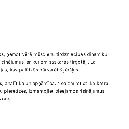
āks, ņemot vērā⁢ mūsdienu ⁣tirdzniecības dinamiku
icinājumus, ar kuriem saskaras tirgotāji. Lai
ijas, kas⁢ palīdzēs pārvarēt šķēršļus.
, analītika un apņēmība. Neaizmirstiet, ka katra
ēģu pieredzes, izmantojiet pieejamos risinājumus
azone!