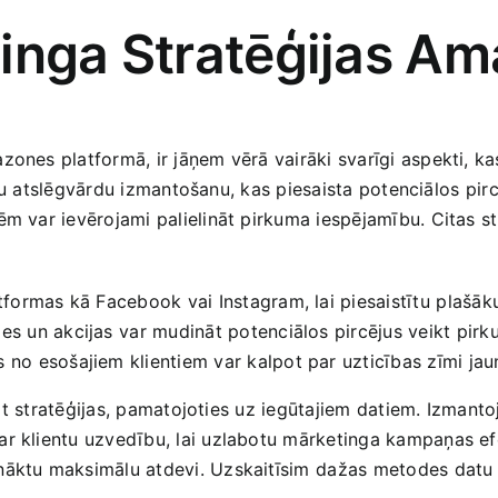
tinga Stratēģijas A
zones platformā,​ ir jāņem vērā vairāki svarīgi‌ aspekti, k
tošu⁣ atslēgvārdu izmantošanu, kas piesaista potenciālos ⁢pir
m var​ ievērojami palielināt pirkuma iespējamību. Citas strat
ormas kā Facebook vai‌ Instagram, ‌lai piesaistītu⁢ plašāku
es un‌ akcijas⁣ var mudināt potenciālos pircējus veikt pirk
no esošajiem klientiem var kalpot par uzticības zīmi jau
āgot stratēģijas, pamatojoties‌ uz iegūtajiem datiem. Izmanto
ar klientu uzvedību, lai uzlabotu mārketinga kampaņas efek
anāktu maksimālu atdevi. Uzskaitīsim⁢ dažas metodes datu 