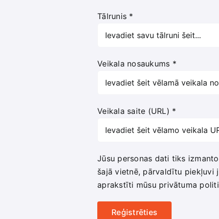
Tālrunis
*
Veikala nosaukums
*
Veikala saite (URL)
*
Jūsu personas dati tiks izmantoti
šajā vietnē, pārvaldītu piekļuv
aprakstīti mūsu
privātuma polit
Reģistrēties