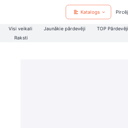
Skip
to
Katalogs
Pircē
content
Visi veikali
Jaunākie pārdevēji
TOP Pārdevēj
Raksti