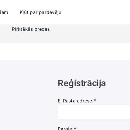
jiem
Kļūt par pardevēju
i
Pirktākās preces
Reģistrācija
E-Pasta adrese
*
Parole
*