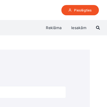
Pieslēgties
Reklāma
Iesakām