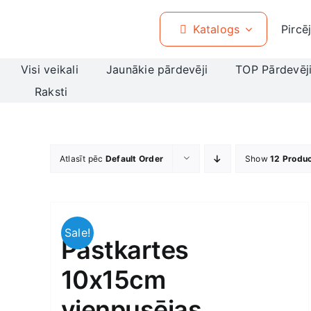
Skip
to
Katalogs
Pircē
content
Visi veikali
Jaunākie pārdevēji
TOP Pārdevēj
Raksti
Atlasīt pēc
Default Order
Show
12 Produ
Sale!
Pastkartes
10x15cm
vienpusējas