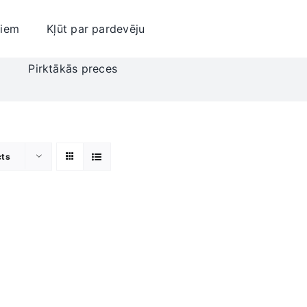
jiem
Kļūt par pardevēju
i
Pirktākās preces
cts