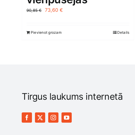
Original
Current
73,60
€
90,85
€
price
price
was:
is:
Pievienot grozam
Details
90,85 €.
73,60 €.
Tirgus laukums internetā