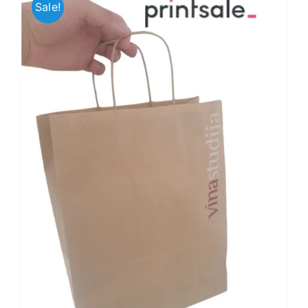
Sale!
Jaunākie pārdevēji
Grāmatas
Pirktākās preces
Gudrā māja
Raksti
Mājai un remontam
Mājražotājiem
Mājsaimniecības preces
Mēbeles un interjers