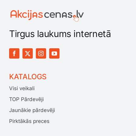
Smaržas, kosmētika
Sports, tūrisms un atpūta
Tirgus laukums internetā
TV un Sadzīves tehnika
Zoo preces
KATALOGS
Visi veikali
TOP Pārdevēji
Jaunākie pārdevēji
Pirktākās preces