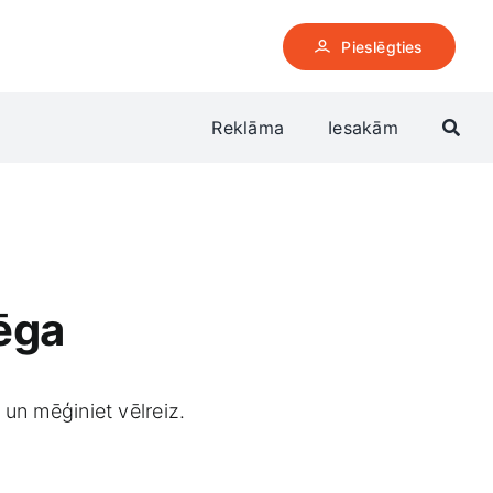
Pieslēgties
Reklāma
Iesakām
lēga
 un mēģiniet vēlreiz.