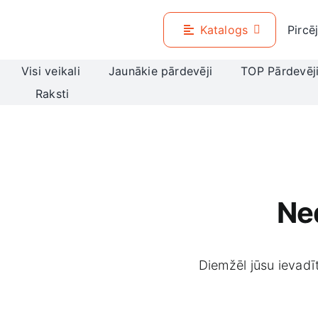
Skip
to
Katalogs
Pircē
content
Visi veikali
Jaunākie pārdevēji
TOP Pārdevēj
Raksti
Ned
Diemžēl jūsu ievadīt