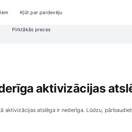
jiem
Kļūt par pardevēju
i
Pirktākās preces
erīga aktivizācijas ats
ā aktivizācijas atslēga ir nederīga. Lūdzu, pārbaudiet