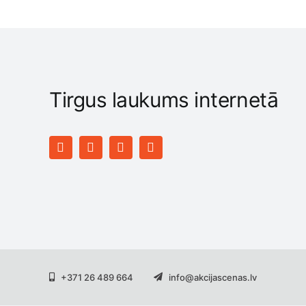
Tirgus laukums internetā
+371 26 489 664
info@akcijascenas.lv