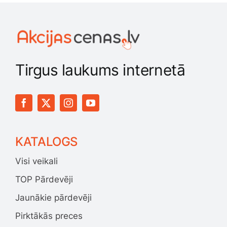
Jaunākie pārdevēji
Grāmatas
Pirktākās preces
Gudrā māja
Tirgus laukums internetā
Raksti
Mājai un remontam
Mājražotājiem
KATALOGS
Visi veikali
Mājsaimniecības preces
TOP Pārdevēji
Mēbeles un interjers
Jaunākie pārdevēji
Pirktākās preces