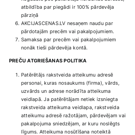
atbildība par piegādi ir 100% pārdevēja
pārziņā
AKCIJASCENAS.LV nesaņem naudu par
pārdotajām precēm vai pakalpojumiem.
Samaksa par precēm vai pakalpojumiem
nonāk tieši pārdevēja kontā.
PREČU ATGRIEŠANAS POLITIKA
Patērētājs rakstveida atteikumu adresē
personai, kuras nosaukums (firma), vārds,
uzvārds un adrese norādīta atteikuma
veidlapā. Ja patērētājam netiek izsniegta
rakstveida atteikuma veidlapa, rakstveida
atteikumu adresē ražotājam, pārdevējam vai
pakalpojuma sniedzējam, ar kuru noslēgts
līgums. Atteikuma nosūtīšana noteiktā