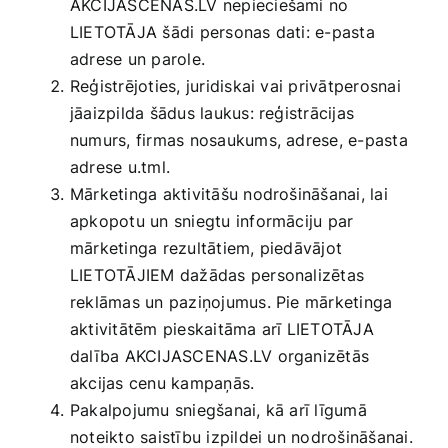
AKCIJASCENAS.LV nepieciešami no
LIETOTĀJA šādi personas dati: e-pasta
adrese un parole.
Reģistrējoties, juridiskai vai privātperosnai
jāaizpilda šādus laukus: reģistrācijas
numurs, firmas nosaukums, adrese, e-pasta
adrese u.tml.
Mārketinga aktivitāšu nodrošināšanai, lai
apkopotu un sniegtu informāciju par
mārketinga rezultātiem, piedāvājot
LIETOTĀJIEM dažādas personalizētas
reklāmas un paziņojumus. Pie mārketinga
aktivitātēm pieskaitāma arī LIETOTĀJA
dalība AKCIJASCENAS.LV organizētās
akcijas cenu kampaņās.
Pakalpojumu sniegšanai, kā arī līgumā
noteikto saistību izpildei un nodrošināšanai.