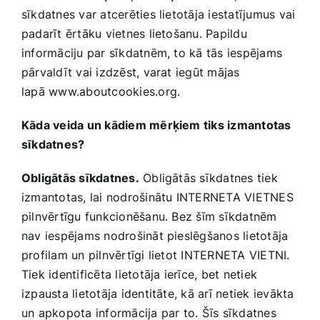
sīkdatnes var atcerēties lietotāja iestatījumus vai
padarīt ērtāku vietnes lietošanu. Papildu
informāciju par sīkdatnēm, to kā tās iespējams
pārvaldīt vai izdzēst, varat iegūt mājas
lapā
www.aboutcookies.org
.
Kāda veida un kādiem mērķiem tiks izmantotas
sīkdatnes?
Obligātās sīkdatnes.
Obligātās sīkdatnes tiek
izmantotas, lai nodrošinātu INTERNETA VIETNES
pilnvērtīgu funkcionēšanu. Bez šīm sīkdatnēm
nav iespējams nodrošināt pieslēgšanos lietotāja
profilam un pilnvērtīgi lietot INTERNETA VIETNI.
Tiek identificēta lietotāja ierīce, bet netiek
izpausta lietotāja identitāte, kā arī netiek ievākta
un apkopota informācija par to. Šīs sīkdatnes