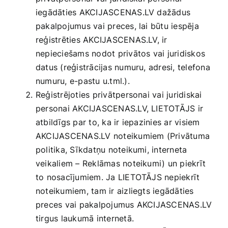
Medicīnas preces
iegādāties AKCIJASCENAS.LV dažādus
pakalpojumus vai preces, lai būtu iespēja
Mobilie telefoni, planšetdatori
reģistrēties AKCIJASCENAS.LV, ir
nepieciešams nodot privātos vai juridiskos
datus (reģistrācijas numuru, adresi, telefona
Pakalpojumi
numuru, e-pastu u.tml.).
Reģistrējoties privātpersonai vai juridiskai
Pārtikas preces
personai AKCIJASCENAS.LV, LIETOTĀJS ir
atbildīgs par to, ka ir iepazinies ar visiem
AKCIJASCENAS.LV noteikumiem (Privātuma
Preces birojam
politika, Sīkdatņu noteikumi, interneta
veikaliem – Reklāmas noteikumi) un piekrīt
Preces pieaugušajiem
to nosacījumiem. Ja LIETOTĀJS nepiekrīt
noteikumiem, tam ir aizliegts iegādāties
preces vai pakalpojumus AKCIJASCENAS.LV
Rotaļlietas, bērnu preces
tirgus laukumā internetā.