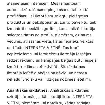
atzīmētājām interesēm. Mēs izmantojam
automatizētu lēmumu pieņemšanu, tai skaitā
profilēšanu, lai lietotājam sniegtu pielāgotus
produktus un pakalpojumus. Lai to paveiktu, tiek
izmantoti speciāli algoritmi, kas analizē lietotāja
sniegtos datus no profila, piemēram, dzimums,
vecums, atrašanās vieta, kā arī iepriekš veiktās
darbībās INTERNETA VIETNĒ. Tas ir arī
nepieciešams, lai ierobežotu lietotāja iespējas
redzēt reklāmu un kampaņas beigās būtu iespēja
izmērīt reklāmas efektivitāti. Šīs sīkdatnes
lietotāja ierīcē glabājas pastāvīgi un nerada
nekādu juridisku vai līdzīgas nozīmes ietekmi.
Analītiskās sīkdatnes.
Analītiskās sīkdatnes
uzkrāj informāciju, kā lietotāji lieto INTERNETA
VIETNI, piemēram, lai noteiktu, kādas sadaļas