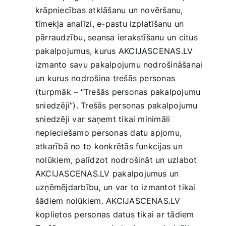
krāpniecības atklāšanu un novēršanu,
tīmekļa analīzi, e-pastu izplatīšanu un
pārraudzību, seansa ierakstīšanu un citus
pakalpojumus, kurus AKCIJASCENAS.LV
izmanto savu pakalpojumu nodrošināšanai
un kurus nodrošina trešās personas
(turpmāk – “Trešās personas pakalpojumu
sniedzēji”). Trešās personas pakalpojumu
sniedzēji var saņemt tikai minimāli
nepieciešamo personas datu apjomu,
atkarībā no to konkrētās funkcijas un
nolūkiem, palīdzot nodrošināt un uzlabot
AKCIJASCENAS.LV pakalpojumus un
uzņēmējdarbību, un var to izmantot tikai
šādiem nolūkiem. AKCIJASCENAS.LV
koplietos personas datus tikai ar tādiem