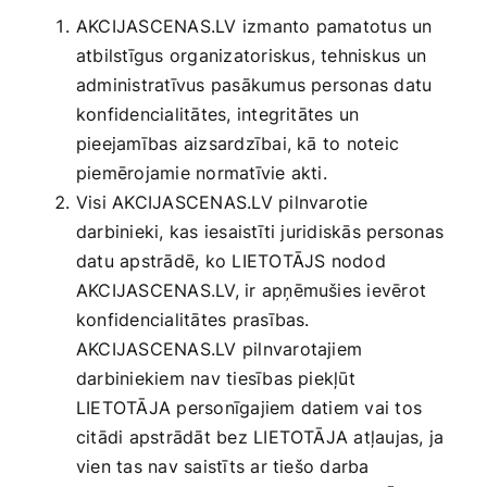
AKCIJASCENAS.LV izmanto pamatotus un
atbilstīgus organizatoriskus, tehniskus un
administratīvus pasākumus personas datu
konfidencialitātes, integritātes un
pieejamības aizsardzībai, kā to noteic
piemērojamie normatīvie akti.
Visi AKCIJASCENAS.LV pilnvarotie
darbinieki, kas iesaistīti juridiskās personas
datu apstrādē, ko LIETOTĀJS nodod
AKCIJASCENAS.LV, ir apņēmušies ievērot
konfidencialitātes prasības.
AKCIJASCENAS.LV pilnvarotajiem
darbiniekiem nav tiesības piekļūt
LIETOTĀJA personīgajiem datiem vai tos
citādi apstrādāt bez LIETOTĀJA atļaujas, ja
vien tas nav saistīts ar tiešo darba