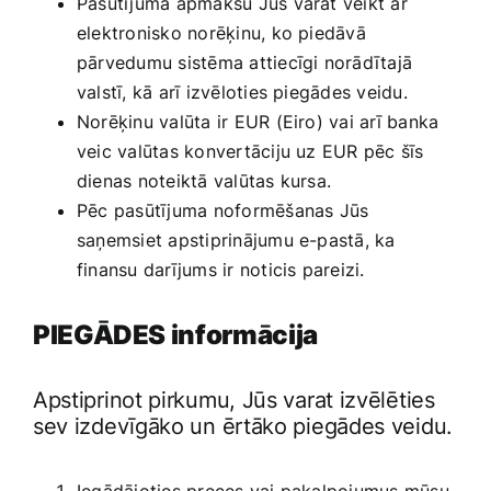
Pasūtījuma apmaksu Jūs varat veikt ar
elektronisko norēķinu, ko piedāvā
pārvedumu sistēma attiecīgi norādītajā
valstī, kā arī izvēloties piegādes veidu.
Norēķinu valūta ir EUR (Eiro) vai arī banka
veic valūtas konvertāciju uz EUR pēc šīs
dienas noteiktā valūtas kursa.
Pēc pasūtījuma noformēšanas Jūs
saņemsiet apstiprinājumu e-pastā, ka
finansu darījums ir noticis pareizi.
PIEGĀDES informācija
Apstiprinot pirkumu, Jūs varat izvēlēties
sev izdevīgāko un ērtāko piegādes veidu.
Iegādājoties preces vai pakalpojumus mūsu