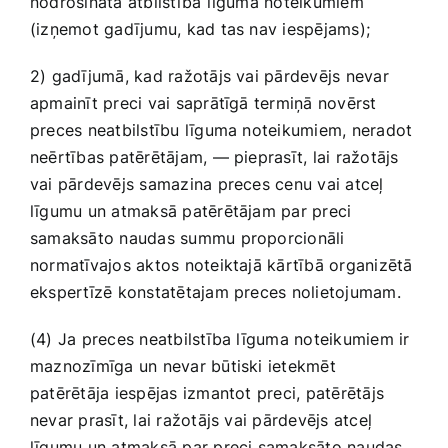
nodrošināta atbilstība līguma noteikumiem
(izņemot gadījumu, kad tas nav iespējams);
2) gadījumā, kad ražotājs vai pārdevējs nevar
apmainīt preci vai saprātīgā termiņā novērst
preces neatbilstību līguma noteikumiem, neradot
neērtības patērētājam, — pieprasīt, lai ražotājs
vai pārdevējs samazina preces cenu vai atceļ
līgumu un atmaksā patērētājam par preci
samaksāto naudas summu proporcionāli
normatīvajos aktos noteiktajā kārtībā organizētā
ekspertīzē konstatētajam preces nolietojumam.
(4) Ja preces neatbilstība līguma noteikumiem ir
maznozīmīga un nevar būtiski ietekmēt
patērētāja iespējas izmantot preci, patērētājs
nevar prasīt, lai ražotājs vai pārdevējs atceļ
līgumu un atmaksā par preci samaksāto naudas