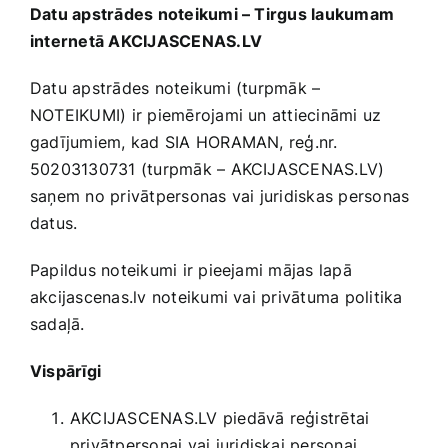
Datu apstrādes noteikumi – Tirgus laukumam
Jaunākie pārdevēji
internetā AKCIJASCENAS.LV
Grāmatas
Datu apstrādes noteikumi (turpmāk –
Pirktākās preces
NOTEIKUMI) ir piemērojami un attiecināmi uz
Gudrā māja
gadījumiem, kad SIA HORAMAN, reģ.nr.
50203130731 (turpmāk – AKCIJASCENAS.LV)
Raksti
Mājai un remontam
saņem no privātpersonas vai juridiskas personas
datus.
Mājražotājiem
Papildus noteikumi ir pieejami mājas lapā
akcijascenas.lv noteikumi vai privātuma politika
Mājsaimniecības preces
sadaļā.
Vispārīgi
Mēbeles un interjers
AKCIJASCENAS.LV piedāvā reģistrētai
privātpersonai vai juridiskai personai