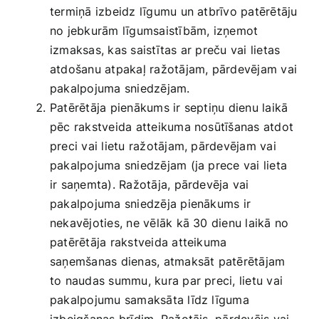
termiņā izbeidz līgumu un atbrīvo patērētāju
no jebkurām līgumsaistībām, izņemot
izmaksas, kas saistītas ar preču vai lietas
atdošanu atpakaļ ražotājam, pārdevējam vai
pakalpojuma sniedzējam.
Patērētāja pienākums ir septiņu dienu laikā
pēc rakstveida atteikuma nosūtīšanas atdot
preci vai lietu ražotājam, pārdevējam vai
pakalpojuma sniedzējam (ja prece vai lieta
ir saņemta). Ražotāja, pārdevēja vai
pakalpojuma sniedzēja pienākums ir
nekavējoties, ne vēlāk kā 30 dienu laikā no
patērētāja rakstveida atteikuma
saņemšanas dienas, atmaksāt patērētājam
to naudas summu, kura par preci, lietu vai
pakalpojumu samaksāta līdz līguma