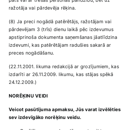
pats vai ar trešās personas palīdzību, bet uz
ražotāja vai pārdevēja rēķina.
(8) Ja preci nogādā patērētājs, ražotājam vai
pārdevējam 3 (trīs) dienu laikā pēc izdevumus
apstiprinoša dokumenta saņemšanas jāatlīdzina
izdevumi, kas patērētājam radušies sakarā ar
preces nogādāšanu.
(22.11.2001. likuma redakcijā ar grozījumiem, kas
izdarīti ar 26.11.2009. likumu, kas stājas spēkā
24.12.2009.)
NORĒĶINU VEIDI
Veicot pasūtījuma apmaksu, Jūs varat izvēlēties
sev izdevīgāko norēķinu veidu.