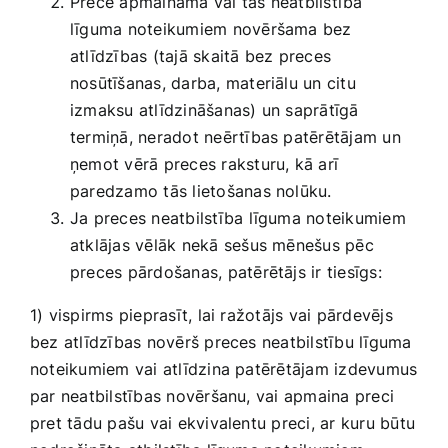
Prece apmaināma vai tās neatbilstība
līguma noteikumiem novēršama bez
atlīdzības (tajā skaitā bez preces
nosūtīšanas, darba, materiālu un citu
izmaksu atlīdzināšanas) un saprātīgā
termiņā, neradot neērtības patērētājam un
ņemot vērā preces raksturu, kā arī
paredzamo tās lietošanas nolūku.
Ja preces neatbilstība līguma noteikumiem
atklājas vēlāk nekā sešus mēnešus pēc
preces pārdošanas, patērētājs ir tiesīgs:
1) vispirms pieprasīt, lai ražotājs vai pārdevējs
bez atlīdzības novērš preces neatbilstību līguma
noteikumiem vai atlīdzina patērētājam izdevumus
par neatbilstības novēršanu, vai apmaina preci
pret tādu pašu vai ekvivalentu preci, ar kuru būtu