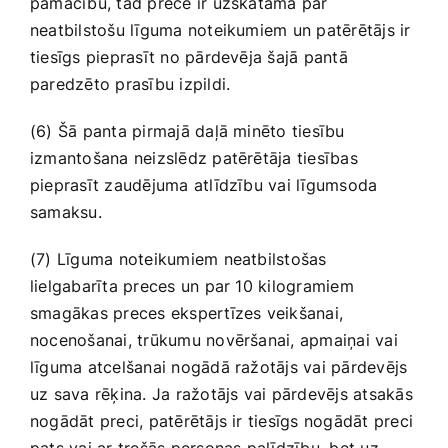
pamācību, tad prece ir uzskatāma par
neatbilstošu līguma noteikumiem un patērētājs ir
tiesīgs pieprasīt no pārdevēja šajā pantā
paredzēto prasību izpildi.
(6) Šā panta pirmajā daļā minēto tiesību
izmantošana neizslēdz patērētāja tiesības
pieprasīt zaudējuma atlīdzību vai līgumsoda
samaksu.
(7) Līguma noteikumiem neatbilstošas
lielgabarīta preces un par 10 kilogramiem
smagākas preces ekspertīzes veikšanai,
nocenošanai, trūkumu novēršanai, apmaiņai vai
līguma atcelšanai nogādā ražotājs vai pārdevējs
uz sava rēķina. Ja ražotājs vai pārdevējs atsakās
nogādāt preci, patērētājs ir tiesīgs nogādāt preci