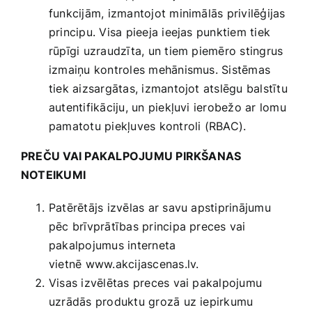
funkcijām, izmantojot minimālās privilēģijas
principu. Visa pieeja ieejas punktiem tiek
rūpīgi uzraudzīta, un tiem piemēro stingrus
izmaiņu kontroles mehānismus. Sistēmas
tiek aizsargātas, izmantojot atslēgu balstītu
autentifikāciju, un piekļuvi ierobežo ar lomu
pamatotu piekļuves kontroli (RBAC).
PREČU VAI PAKALPOJUMU PIRKŠANAS
NOTEIKUMI
Patērētājs izvēlas ar savu apstiprinājumu
pēc brīvprātības principa preces vai
pakalpojumus interneta
vietnē www.akcijascenas.lv.
Visas izvēlētas preces vai pakalpojumu
uzrādās produktu grozā uz iepirkumu