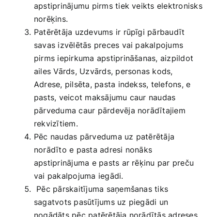
apstiprinājumu pirms tiek veikts elektronisks
norēķins.
Patērētāja uzdevums ir rūpīgi pārbaudīt
savas izvēlētās preces vai pakalpojums
pirms iepirkuma apstiprināšanas, aizpildot
ailes Vārds, Uzvārds, personas kods,
Adrese, pilsēta, pasta indekss, telefons, e
pasts, veicot maksājumu caur naudas
pārveduma caur pārdevēja norādītajiem
rekvizītiem.
Pēc naudas pārveduma uz patērētāja
norādīto e pasta adresi nonāks
apstiprinājuma e pasts ar rēķinu par preču
vai pakalpojuma iegādi.
Pēc pārskaitījuma saņemšanas tiks
sagatvots pasūtījums uz piegādi un
nogādāts pēc patērētāja norādītās adreses,