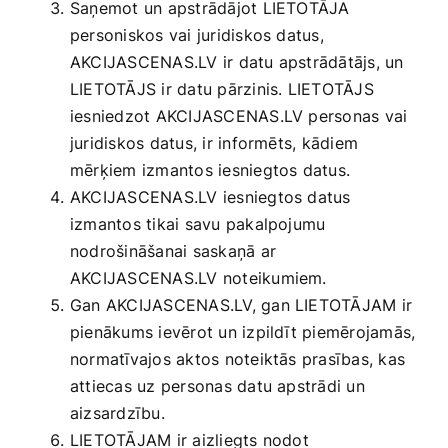
Saņemot un apstrādājot LIETOTĀJA
Smaržas, kosmētika
personiskos vai juridiskos datus,
AKCIJASCENAS.LV ir datu apstrādātājs, un
Sports, tūrisms un atpūta
LIETOTĀJS ir datu pārzinis. LIETOTĀJS
iesniedzot AKCIJASCENAS.LV personas vai
juridiskos datus, ir informēts, kādiem
TV un Sadzīves tehnika
mērķiem izmantos iesniegtos datus.
AKCIJASCENAS.LV iesniegtos datus
Zoo preces
izmantos tikai savu pakalpojumu
nodrošināšanai saskaņā ar
AKCIJASCENAS.LV noteikumiem.
Gan AKCIJASCENAS.LV, gan LIETOTĀJAM ir
pienākums ievērot un izpildīt piemērojamās,
normatīvajos aktos noteiktās prasības, kas
attiecas uz personas datu apstrādi un
aizsardzību.
LIETOTĀJAM ir aizliegts nodot