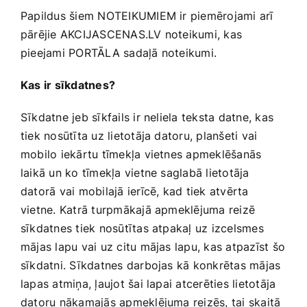
Papildus šiem NOTEIKUMIEM ir piemērojami arī
pārējie AKCIJASCENAS.LV noteikumi, kas
pieejami PORTĀLA sadaļā noteikumi.
Kas ir sīkdatnes?
Sīkdatne jeb sīkfails ir neliela teksta datne, kas
tiek nosūtīta uz lietotāja datoru, planšeti vai
mobilo iekārtu tīmekļa vietnes apmeklēšanās
laikā un ko tīmekļa vietne saglabā lietotāja
datorā vai mobilajā ierīcē, kad tiek atvērta
vietne. Katrā turpmākajā apmeklējuma reizē
sīkdatnes tiek nosūtītas atpakaļ uz izcelsmes
mājas lapu vai uz citu mājas lapu, kas atpazīst šo
sīkdatni. Sīkdatnes darbojas kā konkrētas mājas
lapas atmiņa, ļaujot šai lapai atcerēties lietotāja
datoru nākamajās apmeklējuma reizēs, tai skaitā