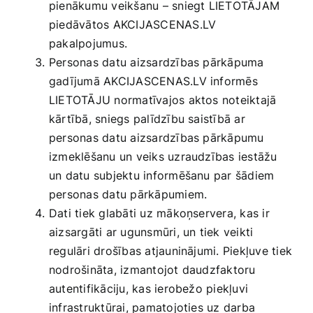
pienākumu veikšanu – sniegt LIETOTĀJAM
piedāvātos AKCIJASCENAS.LV
pakalpojumus.
Personas datu aizsardzības pārkāpuma
gadījumā AKCIJASCENAS.LV informēs
LIETOTĀJU normatīvajos aktos noteiktajā
kārtībā, sniegs palīdzību saistībā ar
personas datu aizsardzības pārkāpumu
izmeklēšanu un veiks uzraudzības iestāžu
un datu subjektu informēšanu par šādiem
personas datu pārkāpumiem.
Dati tiek glabāti uz mākoņservera, kas ir
aizsargāti ar ugunsmūri, un tiek veikti
regulāri drošības atjauninājumi. Piekļuve tiek
nodrošināta, izmantojot daudzfaktoru
autentifikāciju, kas ierobežo piekļuvi
infrastruktūrai, pamatojoties uz darba