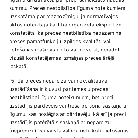
summu. Preces neatbilstība līguma noteikumiem
uzskatāma par maznozīmīgu, ja normatīvajos
aktos noteiktajā kārtībā organizētā ekspertīzē
konstatēts, ka preces neatbilstība nepazemina
preces pamatfunkciju izpildes kvalitāti vai
lietošanas īpašības un to var novērst, neradot
vizuāli konstatējamas izmaiņas preces ārējā
izskatā.
(5) Ja preces nepareiza vai nekvalitatīva
uzstādīšana ir kļuvusi par iemeslu preces
neatbilstībai līguma noteikumiem, bet preci
uzstādījis pārdevējs vai trešā persona saskaņā ar
līgumu, kas noslēgts ar pārdevēju, kā arī ja preci
uzstādījis patērētājs saskaņā ar nepareizu
(neprecīzu) vai valsts valodā netulkotu lietošanas