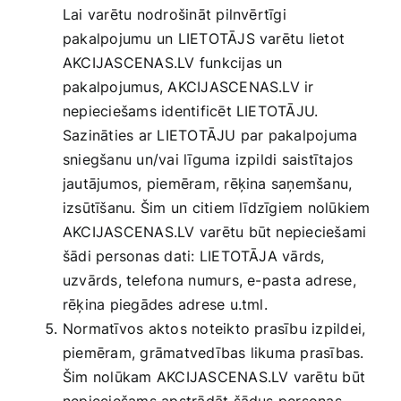
Lai varētu nodrošināt pilnvērtīgi
pakalpojumu un LIETOTĀJS varētu lietot
AKCIJASCENAS.LV funkcijas un
pakalpojumus, AKCIJASCENAS.LV ir
nepieciešams identificēt LIETOTĀJU.
Sazināties ar LIETOTĀJU par pakalpojuma
sniegšanu un/vai līguma izpildi saistītajos
jautājumos, piemēram, rēķina saņemšanu,
izsūtīšanu. Šim un citiem līdzīgiem nolūkiem
AKCIJASCENAS.LV varētu būt nepieciešami
šādi personas dati: LIETOTĀJA vārds,
uzvārds, telefona numurs, e-pasta adrese,
rēķina piegādes adrese u.tml.
Normatīvos aktos noteikto prasību izpildei,
piemēram, grāmatvedības likuma prasības.
Šim nolūkam AKCIJASCENAS.LV varētu būt