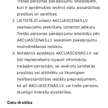
Trešās personas pakalpojumu sniedzējiem,
kuri ir apņēmušies ievērot datu aizsardzības
prasības un saistības.
LIETOTĀJS sniedz AKCIJASCENAS.LV
neatsaucamu piekrišanu izmantot jebkuru
Trešās personas pakalpojumu sniedzēju pēc
AKCIJASCENAS.LV ieskatiem pakalpojumu
nodrošināšanas nolūkos.
Noteiktos apstākļos AKCIJASCENAS.LV var
būt nepieciešams izpaust informāciju
trešajām personām, lai ievērotu juridiskās
prasības vai atbildētu uz likumīgiem
tiesībaizsardzības iestāžu pieprasījumiem,
kā arī AKCIJASCENAS.LV vai trešo personu
likumīgo interešu aizstāvībai.
Datu drošība