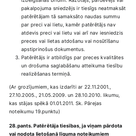
izbeigšanas brīdim. Ražotājs, pārdevējs vai
pakalpojuma sniedzējs ir tiesīgs neatmaksāt
patērētājam tā samaksāto naudas summu
par preci vai lietu, kamēr patērētājs nav
atdevis preci vai lietu vai arī nav iesniedzis
preces vai lietas atdošanu vai nosūtīšanu
apstiprinošus dokumentus.
Patērētājs ir atbildīgs par preces kvalitātes
un drošuma saglabāšanu atteikuma tiesību
realizēšanas termiņā.
(Ar grozījumiem, kas izdarīti ar 22.11.2001.,
27.10.2005., 21.05.2009. un 28.10.2010. likumu,
kas stājas spēkā 01.01.2011. Sk. Pārejas
noteikumu 19.punktu)
28.pants. Patērētāja tiesības, ja viņam pārdota
vai nodota lietošanā līguma noteikumiem