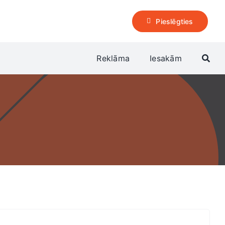
Pieslēgties
Reklāma
Iesakām