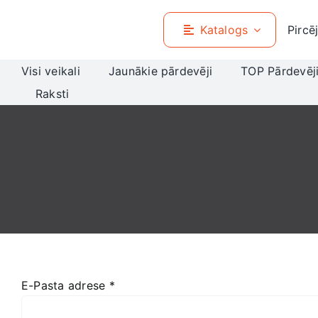
Skip
to
Katalogs
Pircē
content
Visi veikali
Jaunākie pārdevēji
TOP Pārdevēj
Raksti
E-Pasta adrese
*