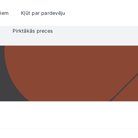
jiem
Kļūt par pardevēju
i
Pirktākās preces