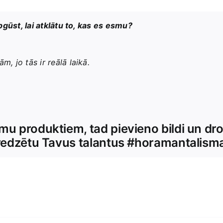
ūst, lai atklātu to, kas es esmu?
m, jo tās ir reālā laikā.
mu produktiem, tad pievieno bildi un dro
s redzētu Tavus talantus #horamantalism