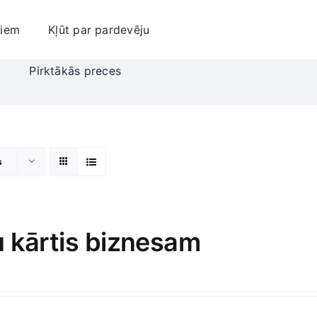
jiem
Kļūt par pardevēju
i
Pirktākās preces
s
u kārtis biznesam