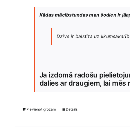
Kādas mācībstundas man šodien ir jāapg
Dzīve ir balstīta uz likumsakarībā
Ja izdomā radošu pielietoju
dalies ar draugiem, lai mē
Pievienot grozam
Details