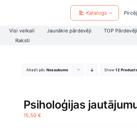
Skip
to
Katalogs
Pircē
content
Visi veikali
Jaunākie pārdevēji
TOP Pārdevēj
Raksti
Atlasīt pēc
Nosaukums
Show
12 Product
Psiholoģijas jautājum
15,50
€