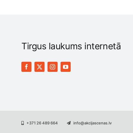
Tirgus laukums internetā
+371 26 489 664
info@akcijascenas.lv