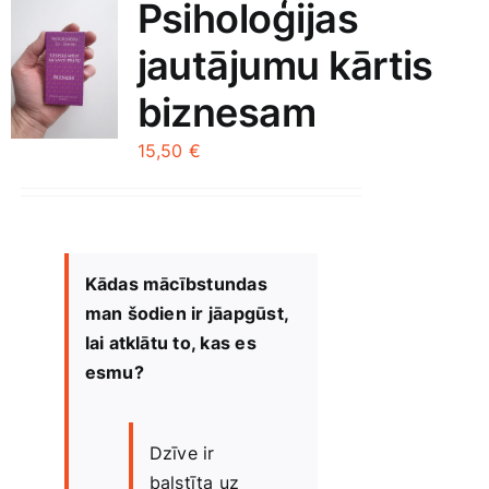
Psiholoģijas
Jaunākie pārdevēji
jautājumu kārtis
Grāmatas
biznesam
Pirktākās preces
Gudrā māja
15,50
€
Raksti
Mājai un remontam
Mājražotājiem
Kādas mācībstundas
man šodien ir jāapgūst,
lai atklātu to, kas es
Mājsaimniecības preces
esmu?
Mēbeles un interjers
Dzīve ir
balstīta uz