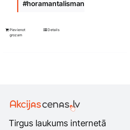
#horamantalisman
Smaržas, kosmētika
Sports, tūrisms un atpūta
Pievienot
Details
grozam
TV un Sadzīves tehnika
Zoo preces
Tirgus laukums internetā