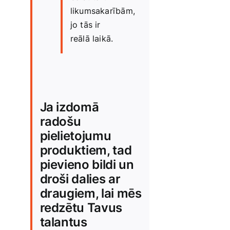
Medicīnas preces
likumsakarībām,
jo tās ir
Mobilie telefoni, planšetdatori
reālā laikā.
Pakalpojumi
Ja izdomā
Pārtikas preces
radošu
pielietojumu
Preces birojam
produktiem, tad
pievieno bildi un
Preces pieaugušajiem
droši dalies ar
draugiem, lai mēs
redzētu Tavus
Rotaļlietas, bērnu preces
talantus