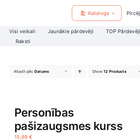
Skip
to
Katalogs
Pircē
content
Visi veikali
Jaunākie pārdevēji
TOP Pārdevēj
Raksti
Atlasīt pēc
Datums
Show
12 Products
Personības
pašizaugsmes kurss
15,99
€