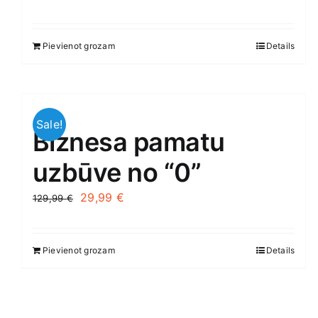
Pievienot grozam
Details
Sale!
Biznesa pamatu
uzbūve no “0”
Original
Current
29,99
€
129,99
€
price
price
was:
is:
Pievienot grozam
Details
129,99 €.
29,99 €.