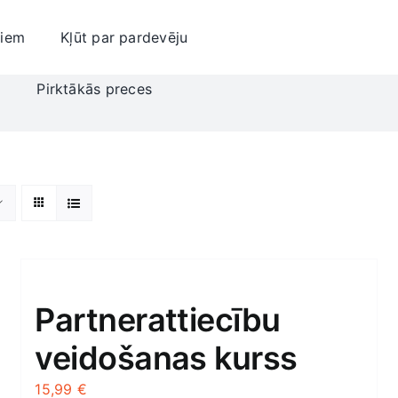
jiem
Kļūt par pardevēju
i
Pirktākās preces
Partnerattiecību
veidošanas kurss
15,99
€