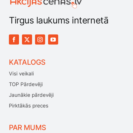
Smaržas, kosmētika
Tirgus laukums internetā
Sports, tūrisms un atpūta
TV un Sadzīves tehnika
KATALOGS
Zoo preces
Visi veikali
TOP Pārdevēji
Jaunākie pārdevēji
Pirktākās preces
PAR MUMS