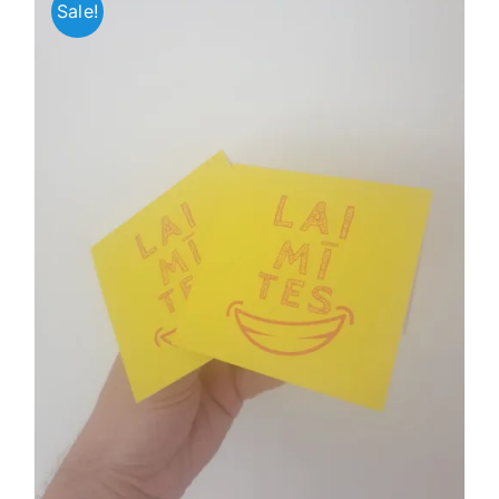
Sale!
Jaunākie pārdevēji
Grāmatas
Pirktākās preces
Gudrā māja
Raksti
Mājai un remontam
Mājražotājiem
Mājsaimniecības preces
Mēbeles un interjers